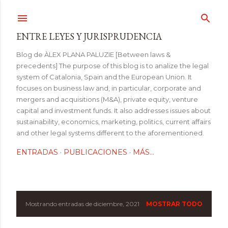
Ir al contenido principal
ENTRE LEYES Y JURISPRUDENCIA
Blog de ÀLEX PLANA PALUZIE [Between laws &
precedents] The purpose of this blog is to analize the legal
system of Catalonia, Spain and the European Union. It
focuses on business law and, in particular, corporate and
mergers and acquisitions (M&A), private equity, venture
capital and investment funds. It also addresses issues about
sustainability, economics, marketing, politics, current affairs
and other legal systems different to the aforementioned.
ENTRADAS
PUBLICACIONES
MÁS…
Mostrando entradas de diciembre, 2021
MOSTRAR TODO
E