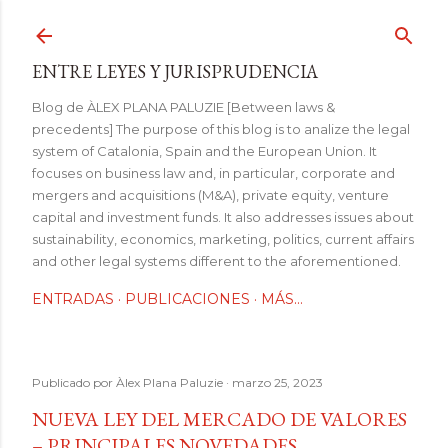
Ir al contenido principal
ENTRE LEYES Y JURISPRUDENCIA
Blog de ÀLEX PLANA PALUZIE [Between laws &
precedents] The purpose of this blog is to analize the legal
system of Catalonia, Spain and the European Union. It
focuses on business law and, in particular, corporate and
mergers and acquisitions (M&A), private equity, venture
capital and investment funds. It also addresses issues about
sustainability, economics, marketing, politics, current affairs
and other legal systems different to the aforementioned.
ENTRADAS
PUBLICACIONES
MÁS…
Publicado por
Àlex Plana Paluzie
marzo 25, 2023
NUEVA LEY DEL MERCADO DE VALORES
– PRINCIPALES NOVEDADES