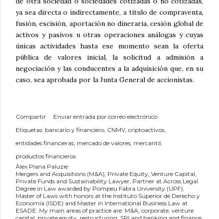
de otra sociedad o sociedades cotizadas o no cotizadas,
ya sea directa o indirectamente, a título de compraventa,
fusión, escisión, aportación no dineraria, cesión global de
activos y pasivos u otras operaciones análogas y cuyas
únicas actividades hasta ese momento sean la oferta
pública de valores inicial, la solicitud a admisión a
negociación y las conducentes a la adquisición que, en su
caso, sea aprobada por la Junta General de accionistas.
Compartir
Enviar entrada por correo electrónico
Etiquetas:
bancario y financiero
CNMV
criptoactivos
entidades financieras
mercado de valores
mercantil
productos financieros
Àlex Plana Paluzie
Mergers and Acquisitions (M&A), Private Equity, Venture Capital,
Private Funds and Sustainability Lawyer, Partner at Across Legal.
Degree in Law awarded by Pompeu Fabra University (UPF),
Master of Laws with honors at the Instituto Superior de Derecho y
Economía (ISDE) and Master in International Business Law at
ESADE. My main areas of practice are: M&A, corporate, venture
capital, private equity, restructuring, SRI and banking and finance.