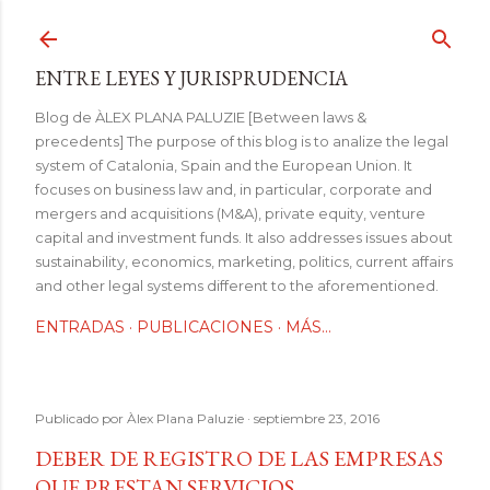
Ir al contenido principal
ENTRE LEYES Y JURISPRUDENCIA
Blog de ÀLEX PLANA PALUZIE [Between laws &
precedents] The purpose of this blog is to analize the legal
system of Catalonia, Spain and the European Union. It
focuses on business law and, in particular, corporate and
mergers and acquisitions (M&A), private equity, venture
capital and investment funds. It also addresses issues about
sustainability, economics, marketing, politics, current affairs
and other legal systems different to the aforementioned.
ENTRADAS
PUBLICACIONES
MÁS…
Publicado por
Àlex Plana Paluzie
septiembre 23, 2016
DEBER DE REGISTRO DE LAS EMPRESAS
QUE PRESTAN SERVICIOS