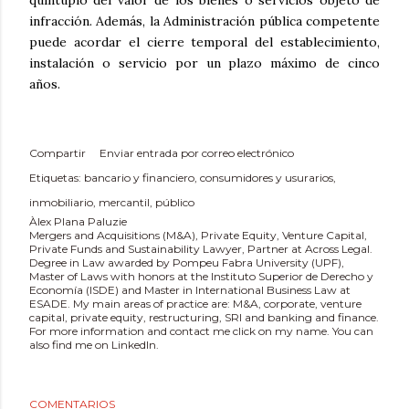
quíntuplo del valor de los bienes o servicios objeto de
infracción. Además, la Administración pública competente
puede acordar el cierre temporal del establecimiento,
instalación o servicio por un plazo máximo de cinco
años.
Compartir
Enviar entrada por correo electrónico
Etiquetas:
bancario y financiero
consumidores y usurarios
inmobiliario
mercantil
público
Àlex Plana Paluzie
Mergers and Acquisitions (M&A), Private Equity, Venture Capital,
Private Funds and Sustainability Lawyer, Partner at Across Legal.
Degree in Law awarded by Pompeu Fabra University (UPF),
Master of Laws with honors at the Instituto Superior de Derecho y
Economía (ISDE) and Master in International Business Law at
ESADE. My main areas of practice are: M&A, corporate, venture
capital, private equity, restructuring, SRI and banking and finance.
For more information and contact me click on my name. You can
also find me on LinkedIn.
COMENTARIOS