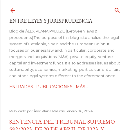
Ir al contenido principal
ENTRE LEYES Y JURISPRUDENCIA
Blog de ÀLEX PLANA PALUZIE [Between laws &
precedents] The purpose of this blog is to analize the legal
system of Catalonia, Spain and the European Union. It
focuses on business law and, in particular, corporate and
mergers and acquisitions (M&A), private equity, venture
capital and investment funds. It also addresses issues about
sustainability, economics, marketing, politics, current affairs
and other legal systems different to the aforementioned.
ENTRADAS
PUBLICACIONES
MÁS…
Publicado por
Àlex Plana Paluzie
enero 06, 2024
SENTENCIA DEL TRIBUNAL SUPREMO
582/2023, DE 20 DE ABRIL DE 2023, Y