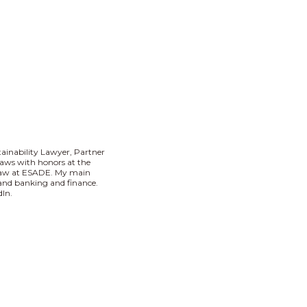
tainability Lawyer, Partner
aws with honors at the
 Law at ESADE. My main
I and banking and finance.
In.