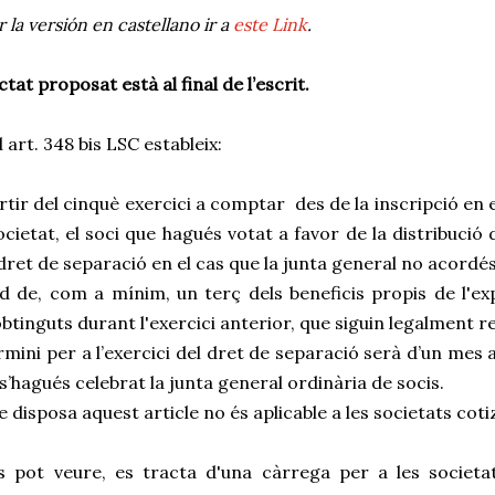
r la versión en castellano ir a
este Link
.
ctat proposat està al final de l’escrit.
l art. 348 bis LSC estableix:
artir del cinquè exercici a comptar
des de la inscripció en 
ocietat, el soci que hagués votat a favor de la distribució 
dret de separació en el cas que la junta general no acordés
d de, com a mínim, un terç dels beneficis propis de l'exp
obtinguts durant l'exercici anterior, que siguin legalment re
ermini per a l’exercici del dret de separació serà d’un mes
s’hagués celebrat la junta general ordinària de socis.
ue disposa aquest article no és aplicable a les societats cotiz
 pot veure, es tracta d'una càrrega per a les societa