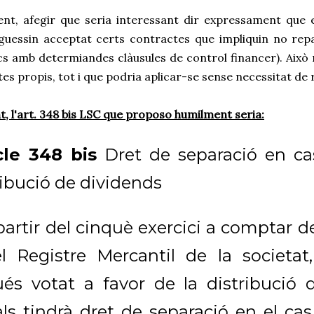
ent, afegir que seria interessant dir expressament que e
guessin acceptat certs contractes que impliquin no repa
s amb determiandes clàusules de control financer). Això 
tes propis, tot i que podria aplicar-se sense necessitat de
t, l'art. 348 bis LSC que proposo humilment seria:
cle 348 bis
Dret de separació en ca
ribució de dividends
artir del cinquè exercici a comptar de
l Registre Mercantil de la societat
és votat a favor de la distribució d
als tindrà dret de separació en el cas