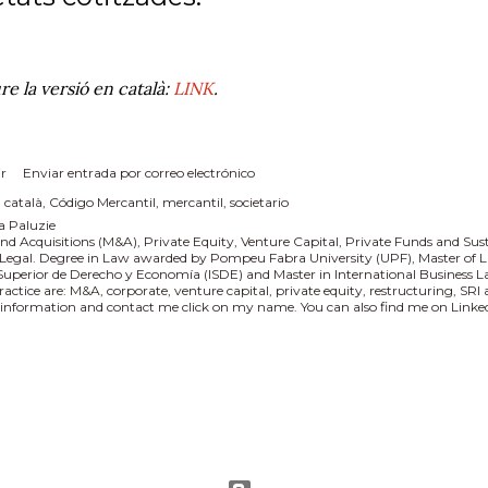
re la versió en català:
LINK
.
r
Enviar entrada por correo electrónico
:
català
Código Mercantil
mercantil
societario
a Paluzie
nd Acquisitions (M&A), Private Equity, Venture Capital, Private Funds and Sus
 Legal. Degree in Law awarded by Pompeu Fabra University (UPF), Master of L
 Superior de Derecho y Economía (ISDE) and Master in International Business
practice are: M&A, corporate, venture capital, private equity, restructuring, SR
information and contact me click on my name. You can also find me on Linked