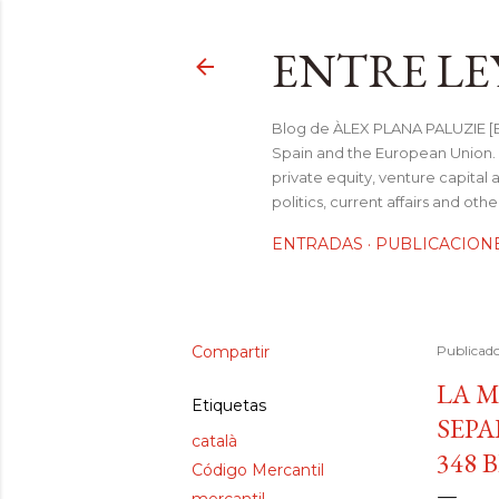
ENTRE LE
Blog de ÀLEX PLANA PALUZIE [Be
Spain and the European Union. I
private equity, venture capital 
politics, current affairs and ot
ENTRADAS
PUBLICACION
Compartir
Publicad
LA M
Etiquetas
SEPA
català
348 B
Código Mercantil