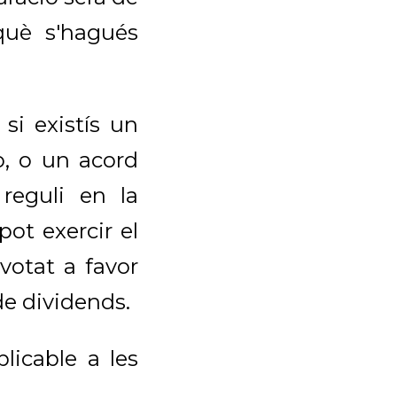
uè s'hagués
si existís un
, o un acord
reguli en la
pot exercir el
votat a favor
de dividends.
licable a les