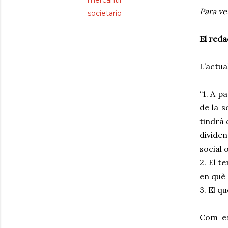
mercantil
Para ve
societario
El reda
L’actua
“1. A p
de la s
tindrà 
dividen
social 
2. El t
en què 
3. El q
Com es