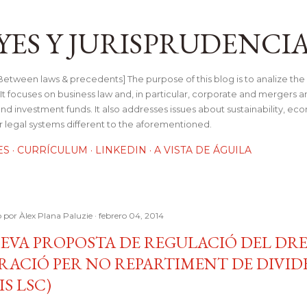
Ir al contenido principal
YES Y JURISPRUDENCI
tween laws & precedents] The purpose of this blog is to analize the 
t focuses on business law and, in particular, corporate and mergers a
and investment funds. It also addresses issues about sustainability, e
her legal systems different to the aforementioned.
ES
CURRÍCULUM
LINKEDIN
A VISTA DE ÁGUILA
o por
Àlex Plana Paluzie
febrero 04, 2014
EVA PROPOSTA DE REGULACIÓ DEL DRE
RACIÓ PER NO REPARTIMENT DE DIVIDE
IS LSC)