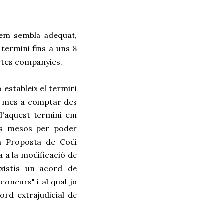
i em sembla adequat,
termini fins a uns 8
ertes companyies.
estableix el termini
 un mes a comptar des
 d'aquest termini em
os mesos per poder
la Proposta de Codi
a a la modificació de
existís un acord de
concurs" i al qual jo
rd extrajudicial de