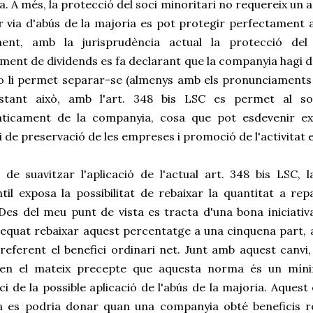
. A més, la protecció del soci minoritari no requereix un a
 via d'abús de la majoria es pot protegir perfectament al
ent, amb la jurisprudència actual la protecció del
ment de dividends es fa declarant que la companyia hagi d
o li permet separar-se (almenys amb els pronunciaments 
tant això, amb l'art. 348 bis LSC es permet al so
ticament de la companyia, cosa que pot esdevenir exc
i de preservació de les empreses i promoció de l'activitat 
l de suavitzar l'aplicació de l'actual art. 348 bis LSC,
il exposa la possibilitat de rebaixar la quantitat a rep
Des del meu punt de vista es tracta d'una bona iniciativ
quat rebaixar aquest percentatge a una cinquena part, al
eferent el benefici ordinari net. Junt amb aquest canvi,
 en el mateix precepte que aquesta norma és un mínim
ci de la possible aplicació de l'abús de la majoria. Aques
a es podria donar quan una companyia obté beneficis rep