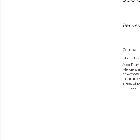
Per veu
Comparti
Etiquetas
Àlex Plan
Mergers a
at Across
Instituto
areas of 
For more 