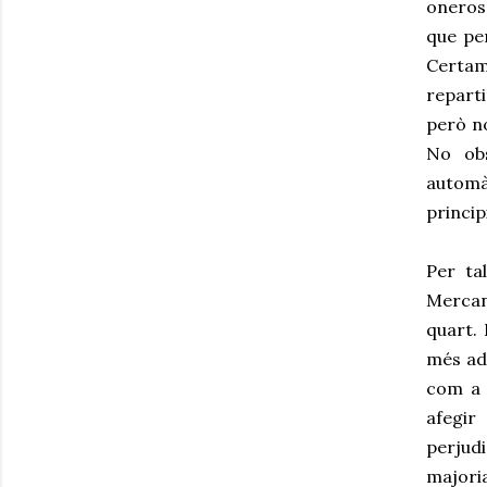
onerosa
que per
Certam
reparti
però n
No obs
automà
princip
Per ta
Mercant
quart. 
més ade
com a r
afegir
perjudi
majori