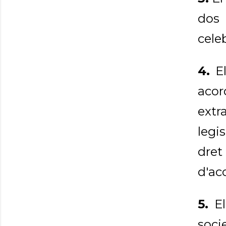
dos
celeb
4.
El
acor
extr
legi
dret
d'ac
5.
El
soci