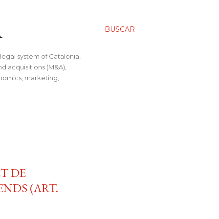
A
BUSCAR
legal system of Catalonia,
nd acquisitions (M&A),
conomics, marketing,
T DE
NDS (ART.