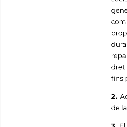
gene
com 
prop
dura
repa
dret
fins 
2.
Aq
de l
3.
El 