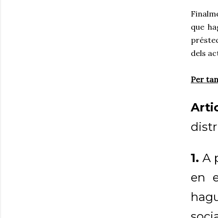
Finalm
que ha
préstec
dels ac
Per tan
Arti
dist
1.
A p
en e
hagu
soci