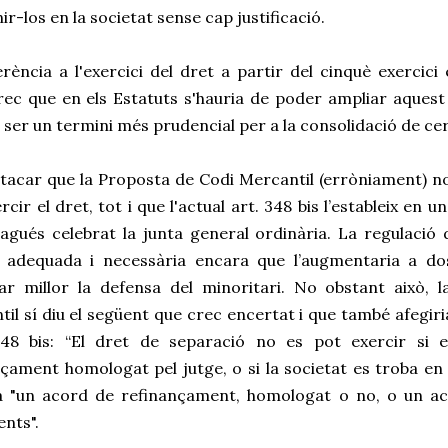
r-los en la societat sense cap justificació.
rència a l'exercici del dret a partir del cinquè exercic
ec que en els Estatuts s'hauria de poder ampliar aquest 
l ser un termini més prudencial per a la consolidació de c
tacar que la Proposta de Codi Mercantil (erròniament) no 
rcir el dret, tot i que l'actual art. 348 bis l’estableix en
hagués celebrat la junta general ordinària. La regulació
 adequada i necessària encara que l’augmentaria a d
ar millor la defensa del minoritari. No obstant això, 
il sí diu el següent que crec encertat i que també afegiri
 348 bis: “El dret de separació no es pot exercir si 
çament homologat pel jutge, o si la societat es troba en 
ia "un acord de refinançament, homologat o no, o un aco
nts".