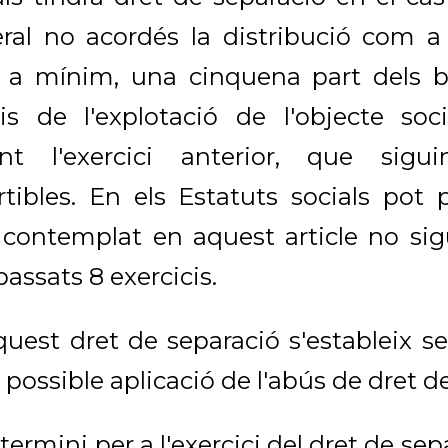
ral no acordés la distribució com a
a mínim, una cinquena part dels be
is de l'explotació de l'objecte soc
nt l'exercici anterior, que sigu
rtibles. En els Estatuts socials pot 
 contemplat en aquest article no sigu
passats 8 exercicis.
uest dret de separació s'estableix se
a possible aplicació de l'abús de dret d
termini per a l'exercici del dret de sep