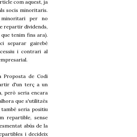
rticle com aquest, ja
s socis minoritaris.
 minoritari per no
e repartir dividends,
que tenim fins ara).
ci separar gairebé
essiu i contrari al
empresarial.
 la Proposta de Codi
artir d'un terç a un
a, però seria encara
hora que s'utilitzés
 també seria positiu
 repartible, sense
t esmentat abús de la
artibles i decideix