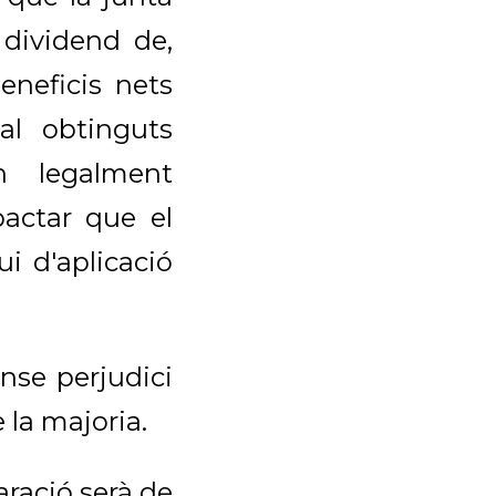
 dividend de,
neficis nets
ial obtinguts
in legalment
pactar que el
i d'aplicació
nse perjudici
e la majoria.
aració serà de