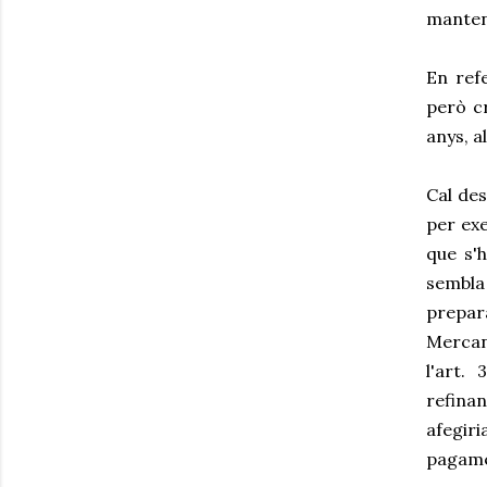
manteni
En refe
però cr
anys, a
Cal des
per exe
que s'
sembla
prepar
Mercant
l'art.
refinan
afegir
pagame