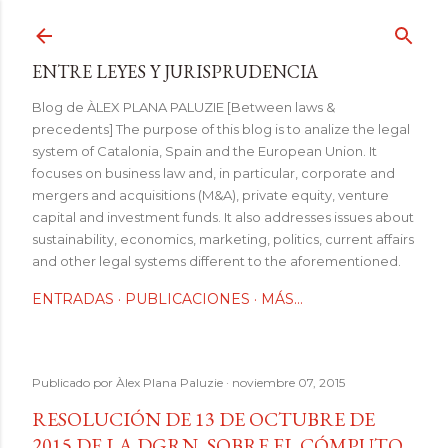
Ir al contenido principal
ENTRE LEYES Y JURISPRUDENCIA
Blog de ÀLEX PLANA PALUZIE [Between laws &
precedents] The purpose of this blog is to analize the legal
system of Catalonia, Spain and the European Union. It
focuses on business law and, in particular, corporate and
mergers and acquisitions (M&A), private equity, venture
capital and investment funds. It also addresses issues about
sustainability, economics, marketing, politics, current affairs
and other legal systems different to the aforementioned.
ENTRADAS
PUBLICACIONES
MÁS…
Publicado por
Àlex Plana Paluzie
noviembre 07, 2015
RESOLUCIÓN DE 13 DE OCTUBRE DE
2015 DE LA DGRN, SOBRE EL CÓMPUTO