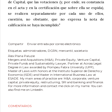
de Capital, que las votaciones (y, por ende, su constancia
en el acta y en la certificación que sobre ella se expida),
se realicen separadamente por cada uno de ellos,
cuestión, no obstante, que no expresa la nota de
calificación se haya incumplido."
Compartir
Enviar entrada por correo electrónico
Etiquetas:
administradores
DGRN
mercantil
societario
Àlex Plana Paluzie
Mergers and Acquisitions (M&A), Private Equity, Venture Capital,
Private Funds and Sustainability Lawyer, Partner at Across Legal.
Degree in Law awarded by Pompeu Fabra University (UPF),
Master of Laws with honors at the Instituto Superior de Derecho y
Economía (ISDE) and Master in International Business Law at
ESADE. My main areas of practice are: M&A, corporate, venture
capital, private equity, restructuring, SRI and banking and finance.
For more information and contact me click on my name. You can
also find me on LinkedIn.
COMENTARIOS