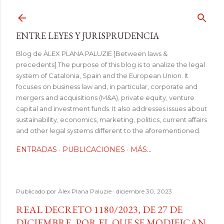
Ir al contenido principal
ENTRE LEYES Y JURISPRUDENCIA
Blog de ÀLEX PLANA PALUZIE [Between laws &
precedents] The purpose of this blog is to analize the legal
system of Catalonia, Spain and the European Union. It
focuses on business law and, in particular, corporate and
mergers and acquisitions (M&A), private equity, venture
capital and investment funds. It also addresses issues about
sustainability, economics, marketing, politics, current affairs
and other legal systems different to the aforementioned.
ENTRADAS
PUBLICACIONES
MÁS…
Publicado por
Àlex Plana Paluzie
diciembre 30, 2023
REAL DECRETO 1180/2023, DE 27 DE
DICIEMBRE, POR EL QUE SE MODIFICAN