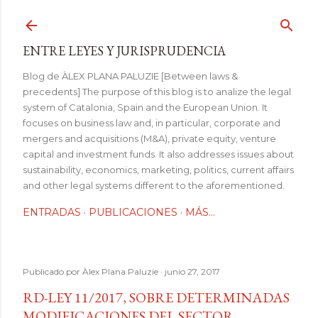
Ir al contenido principal
ENTRE LEYES Y JURISPRUDENCIA
Blog de ÀLEX PLANA PALUZIE [Between laws &
precedents] The purpose of this blog is to analize the legal
system of Catalonia, Spain and the European Union. It
focuses on business law and, in particular, corporate and
mergers and acquisitions (M&A), private equity, venture
capital and investment funds. It also addresses issues about
sustainability, economics, marketing, politics, current affairs
and other legal systems different to the aforementioned.
ENTRADAS
PUBLICACIONES
MÁS…
Publicado por
Àlex Plana Paluzie
junio 27, 2017
RD-LEY 11/2017, SOBRE DETERMINADAS
MODIFICACIONES DEL SECTOR