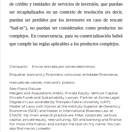
de crédito y entidades de servicios de inversión, que puedan
ser recapitalizados en un contexto de resolución (es decir,
puedan ser perdidos por los inversores en caso de rescate
“bail-in”), no puedan ser considerados como productos no
complejos. En consecuencia, para su comercialización habrá
que cumplir las reglas aplicables a los productos complejos.
Compartir
Enviar entrada por correo electrónico
Etiquetas:
bancario y financiero
concursal
entidades financieras
mercado de valores
mercantil
público
Àlex Plana Paluzie
Mergers and Acquisitions (M&A), Private Equity, Venture Capital,
Private Funds and Sustainability Lawyer, Partner at Across Legal.
Degree in Law awarded by Pompeu Fabra University (UPF),
Master of Laws with honors at the Instituto Superior de Derecho y
Economía (ISDE) and Master in International Business Law at
ESADE. My main areas of practice are: M&A, corporate, venture
capital, private equity, restructuring, SRI and banking and finance.
For more information and contact me click on my name. You can
also find me on LinkedIn.