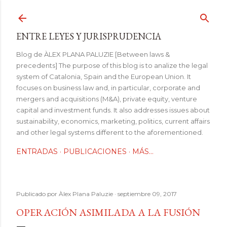
Ir al contenido principal
ENTRE LEYES Y JURISPRUDENCIA
Blog de ÀLEX PLANA PALUZIE [Between laws &
precedents] The purpose of this blog is to analize the legal
system of Catalonia, Spain and the European Union. It
focuses on business law and, in particular, corporate and
mergers and acquisitions (M&A), private equity, venture
capital and investment funds. It also addresses issues about
sustainability, economics, marketing, politics, current affairs
and other legal systems different to the aforementioned.
ENTRADAS
PUBLICACIONES
MÁS…
Publicado por
Àlex Plana Paluzie
septiembre 09, 2017
OPERACIÓN ASIMILADA A LA FUSIÓN