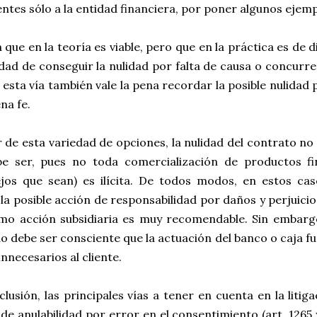
ntes sólo a la entidad financiera, por poner algunos ejemp
 que en la teoría es viable, pero que en la práctica es de dif
idad de conseguir la nulidad por falta de causa o concurr
 esta vía también vale la pena recordar la posible nulidad
ena fe.
 de esta variedad de opciones, la nulidad del contrato no
be ser, pues no toda comercialización de productos f
jos que sean) es ilícita. De todos modos, en estos ca
la posible acción de responsabilidad por daños y perjuicios
mo acción subsidiaria es muy recomendable. Sin embargo
 debe ser consciente que la actuación del banco o caja fu
 innecesarios al cliente.
lusión, las principales vías a tener en cuenta en la litiga
de anulabilidad por error en el consentimiento (art. 1265 y