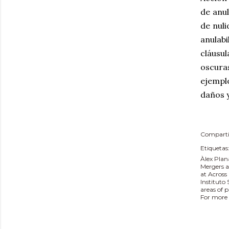
de anul
de nuli
anulabi
cláusul
oscuras
ejempl
daños y
Comparti
Etiquetas
Àlex Plan
Mergers a
at Across
Instituto
areas of 
For more 