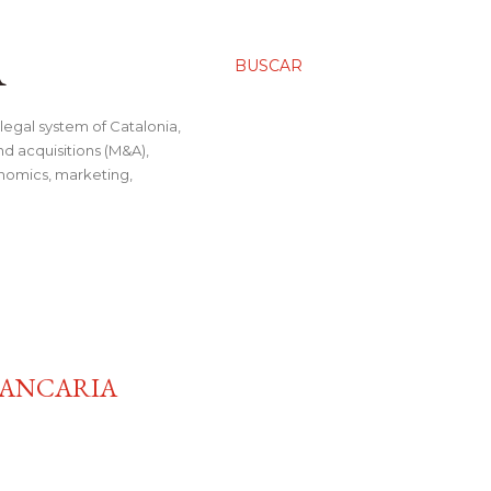
A
BUSCAR
legal system of Catalonia,
nd acquisitions (M&A),
conomics, marketing,
BANCARIA