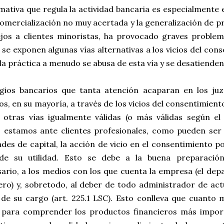
ativa que regula la actividad bancaria es especialmente e
omercialización no muy acertada y la generalización de p
jos a clientes minoristas, ha provocado graves problema
 se exponen algunas vías alternativas a los vicios del con
la práctica a menudo se abusa de esta vía y se desatienden
tigios bancarios que tanta atención acaparan en los ju
os, en su mayoría, a través de los vicios del consentimiento
n otras vías igualmente válidas (o más válidas según el
 estamos ante clientes profesionales, como pueden ser
des de capital, la acción de vicio en el consentimiento p
de su utilidad. Esto se debe a la buena preparación
ario, a los medios con los que cuenta la empresa (el dep
ero) y, sobretodo, al deber de todo administrador de actu
 de su cargo (art. 225.1 LSC). Esto conlleva que cuanto
e para comprender los productos financieros más import