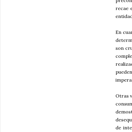
precon
recae e
entidad
En cuan
determ
son cru
comple
realiz
pueden
imperat
Otras v
consum
demost
desequi
de inte