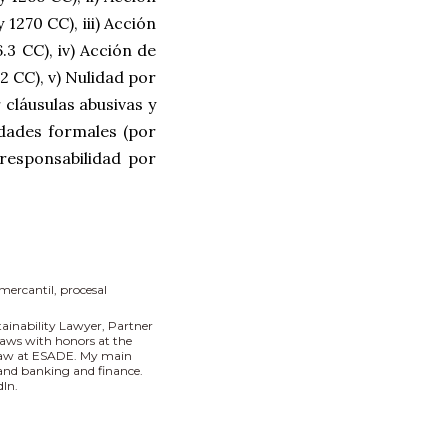
1270 CC), iii) Acción
.3 CC), iv) Acción de
.2 CC), v) Nulidad por
r cláusulas abusivas y
idades formales (por
 responsabilidad por
mercantil
procesal
tainability Lawyer, Partner
aws with honors at the
 Law at ESADE. My main
I and banking and finance.
In.