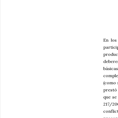
En los
partic
produc
debere
básica
comple
(como m
prestó 
que se 
217/20
confli