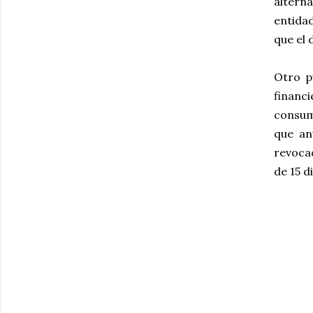
altern
entidad
que el 
Otro p
financ
consumi
que an
revoca
de 15 d