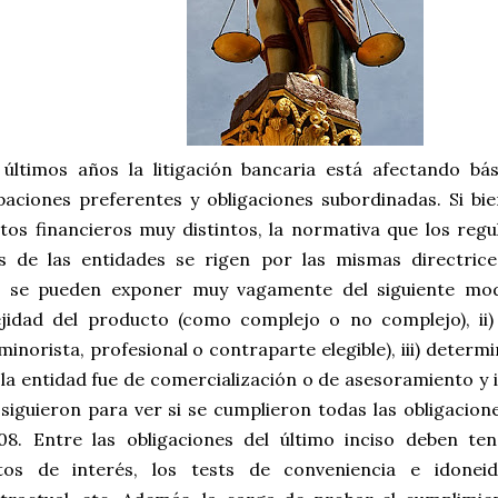
 últimos años la litigación bancaria está afectando bá
ipaciones preferentes y obligaciones subordinadas. Si bi
tos financieros muy distintos, la normativa que los regu
s de las entidades se rigen por las mismas directrices
s se pueden exponer muy vagamente del siguiente modo
jidad del producto (como complejo o no complejo), ii) c
inorista, profesional o contraparte elegible), iii) determin
la entidad fue de comercialización o de asesoramiento y i
siguieron para ver si se cumplieron todas las obligacion
08. Entre las obligaciones del último inciso deben te
ctos de interés, los tests de conveniencia e idoneid