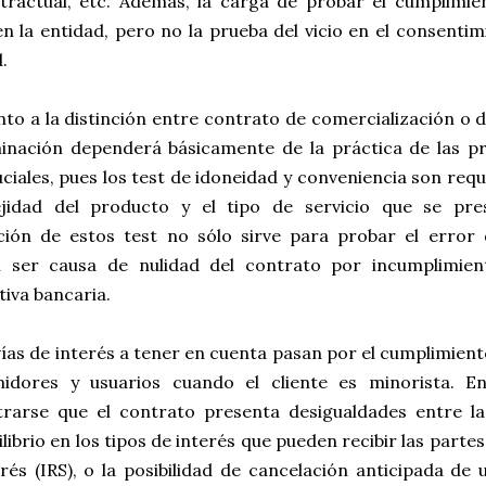
tractual, etc. Además, la carga de probar el cumplimie
n la entidad, pero no la prueba del vicio en el consentim
.
to a la distinción entre contrato de comercialización o 
inación dependerá básicamente de la práctica de las pr
ciales, pues los test de idoneidad y conveniencia son req
jidad del producto y el tipo de servicio que se pre
ación de estos test no sólo sirve para probar el error 
 ser causa de nulidad del contrato por incumplimien
iva bancaria.
ías de interés a tener en cuenta pasan por el cumplimient
idores y usuarios cuando el cliente es minorista. E
rarse que el contrato presenta desigualdades entre la
librio en los tipos de interés que pueden recibir las parte
rés (IRS), o la posibilidad de cancelación anticipada de 