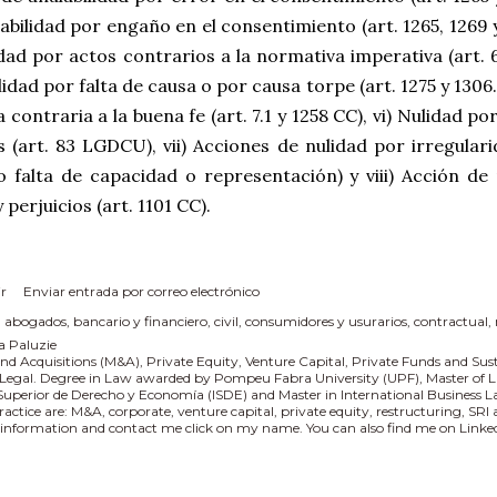
abilidad por engaño en el consentimiento (art. 1265, 1269 y 
dad por actos contrarios a la normativa imperativa (art. 6
lidad por falta de causa o por causa torpe (art. 1275 y 1306
a contraria a la buena fe (art. 7.1 y 1258 CC), vi) Nulidad po
 (art. 83 LGDCU), vii) Acciones de nulidad por irregular
o falta de capacidad o representación) y viii) Acción de
 perjuicios (art. 1101 CC).
r
Enviar entrada por correo electrónico
:
abogados
bancario y financiero
civil
consumidores y usurarios
contractual
a Paluzie
nd Acquisitions (M&A), Private Equity, Venture Capital, Private Funds and Sus
 Legal. Degree in Law awarded by Pompeu Fabra University (UPF), Master of L
 Superior de Derecho y Economía (ISDE) and Master in International Business
practice are: M&A, corporate, venture capital, private equity, restructuring, SR
information and contact me click on my name. You can also find me on Linked