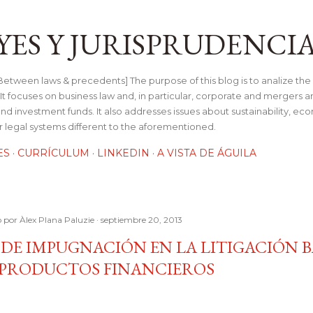
Ir al contenido principal
YES Y JURISPRUDENCI
tween laws & precedents] The purpose of this blog is to analize the 
t focuses on business law and, in particular, corporate and mergers a
and investment funds. It also addresses issues about sustainability, e
her legal systems different to the aforementioned.
ES
CURRÍCULUM
LINKEDIN
A VISTA DE ÁGUILA
o por
Àlex Plana Paluzie
septiembre 20, 2013
 DE IMPUGNACIÓN EN LA LITIGACIÓN 
 PRODUCTOS FINANCIEROS