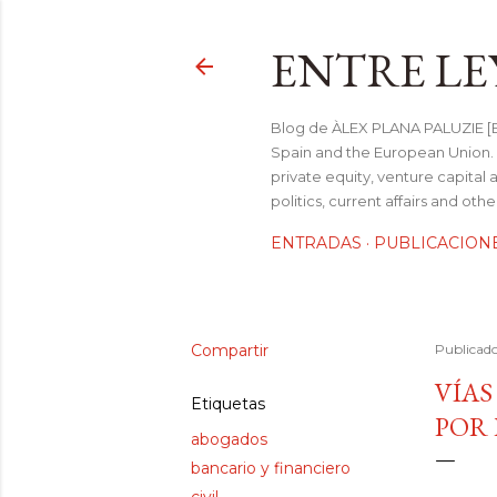
ENTRE LE
Blog de ÀLEX PLANA PALUZIE [Be
Spain and the European Union. I
private equity, venture capital 
politics, current affairs and ot
ENTRADAS
PUBLICACION
Compartir
Publicad
VÍAS
Etiquetas
POR
abogados
bancario y financiero