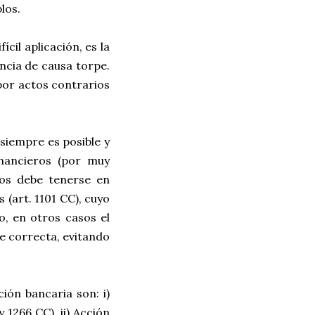
los.
ícil aplicación, es la
encia de causa torpe.
 por actos contrarios
 siempre es posible y
inancieros (por muy
sos debe tenerse en
 (art. 1101 CC), cuyo
, en otros casos el
e correcta, evitando
ción bancaria son: i)
 1266 CC), ii) Acción