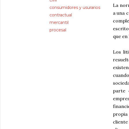
civil
La norm
consumidores y usurarios
a una c
contractual
comple
mercantil
escrito
procesal
que en 
Los li
resuelt
existe
cuando
socieda
parte 
empres
financi
propia
client