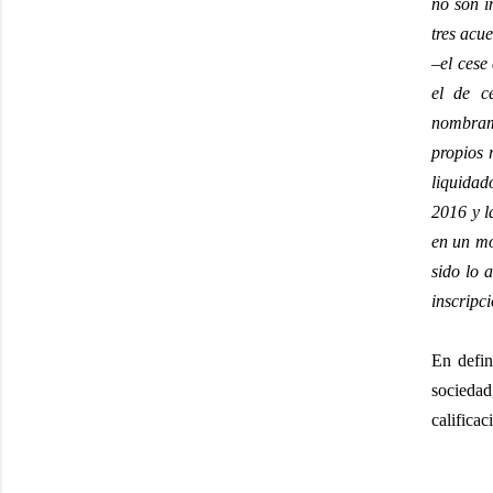
no son i
tres acue
–el cese
el de c
nombrami
propios 
liquidad
2016 y l
en un mo
sido lo 
inscripci
En defin
sociedad
calificac