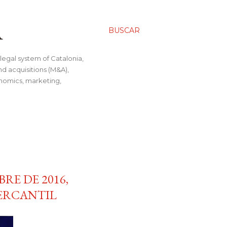
A
BUSCAR
legal system of Catalonia,
nd acquisitions (M&A),
conomics, marketing,
RE DE 2016,
ERCANTIL