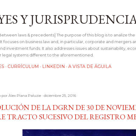
Ir al contenido principal
YES Y JURISPRUDENCI
tween laws & precedents] The purpose of this blog is to analize the 
t focuses on business law and, in particular, corporate and mergers a
and investment funds. It also addresses issues about sustainability, e
her legal systems different to the aforementioned.
ES
CURRÍCULUM
LINKEDIN
A VISTA DE ÁGUILA
o por
Àlex Plana Paluzie
diciembre 25, 2016
LUCIÓN DE LA DGRN DE 30 DE NOVIEMB
E TRACTO SUCESIVO DEL REGISTRO M