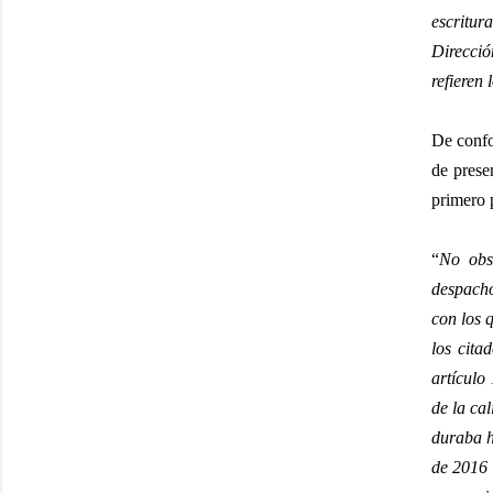
escritur
Direcció
refieren 
De confo
de prese
primero 
“
No obst
despacho
con los 
los cita
artículo
de la ca
duraba h
de 2016 