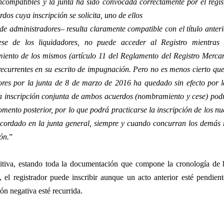
ncompatibles y la junta ha sido convocada correctamente por el regis
rdos cuya inscripción se solicita, uno de ellos
 de administradores– resulta claramente compatible con el título anteri
ese de los liquidadores, no puede acceder al Registro mientras 
ento de los mismos (artículo 11 del Reglamento del Registro Mercanti
recurrentes en su escrito de impugnación. Pero no es menos cierto qu
ores por la junta de 8 de marzo de 2016 ha quedado sin efecto por l
a inscripción conjunta de ambos acuerdos (nombramiento y cese) podrá
mento posterior, por lo que podrá practicarse la inscripción de los n
acordado en la junta general, siempre y cuando concurran los demás r
ón.
”
itiva, estando toda la documentación que compone la cronología de h
, el registrador puede inscribir aunque un acto anterior esté pendien
ión negativa esté recurrida.