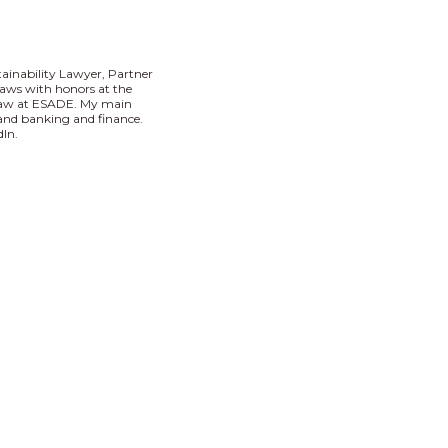
tainability Lawyer, Partner
aws with honors at the
 Law at ESADE. My main
I and banking and finance.
In.