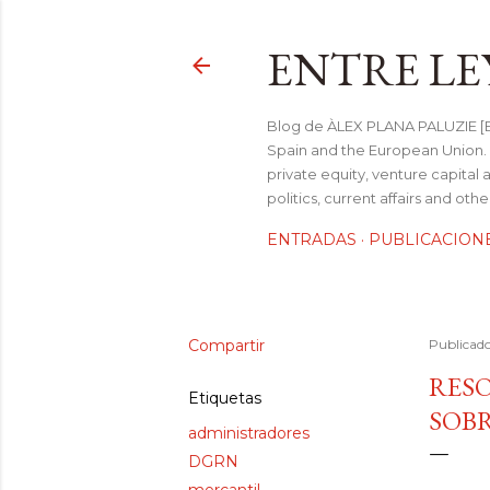
ENTRE LE
Blog de ÀLEX PLANA PALUZIE [Be
Spain and the European Union. I
private equity, venture capital 
politics, current affairs and ot
ENTRADAS
PUBLICACION
Compartir
Publicad
RESO
Etiquetas
SOBR
administradores
DGRN