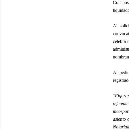
Con post
liquidad
Al solic
convocat
celebra 
administ
nombrami
Al pedir
registra
“
Figurar
referent
incorpor
asiento 
Notariad