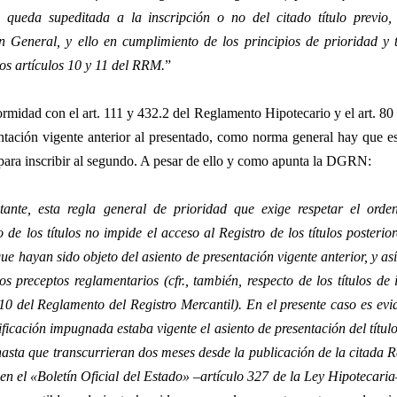
a queda supeditada a la inscripción o no del citado título previo,
n General, y ello en cumplimiento de los principios de prioridad y 
los artículos 10 y 11 del RRM.
”
rmidad con el art. 111 y 432.2 del Reglamento Hipotecario y el art. 8
ntación vigente anterior al presentado, como norma general hay que es
para inscribir al segundo. A pesar de ello y como apunta la DGRN:
ante, esta regla general de prioridad que exige respetar el orde
 de los títulos no impide el acceso al Registro de los títulos posteri
que hayan sido objeto del asiento de presentación vigente anterior, y as
dos preceptos reglamentarios (cfr., también, respecto de los títulos de 
 10 del Reglamento del Registro Mercantil). En el presente caso es ev
lificación impugnada estaba vigente el asiento de presentación del títul
asta que transcurrieran dos meses desde la publicación de la citada R
en el «Boletín Oficial del Estado» –artículo 327 de la Ley Hipotecari