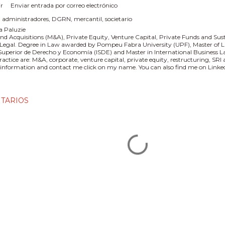
r
Enviar entrada por correo electrónico
:
administradores
DGRN
mercantil
societario
a Paluzie
nd Acquisitions (M&A), Private Equity, Venture Capital, Private Funds and Sus
 Legal. Degree in Law awarded by Pompeu Fabra University (UPF), Master of L
 Superior de Derecho y Economía (ISDE) and Master in International Business
practice are: M&A, corporate, venture capital, private equity, restructuring, SR
information and contact me click on my name. You can also find me on Linked
TARIOS