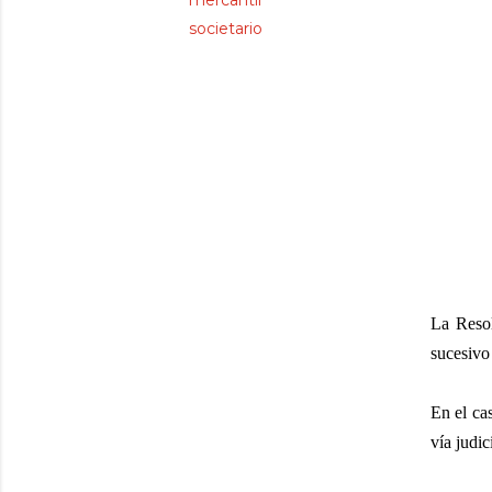
mercantil
societario
La Resol
sucesivo
En el ca
vía judi