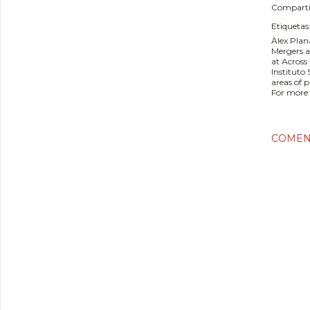
Comparti
Etiquetas
Àlex Plan
Mergers a
at Across
Instituto
areas of 
For more 
COMEN