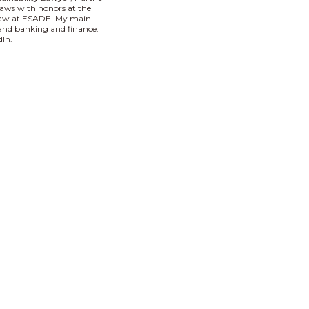
aws with honors at the
 Law at ESADE. My main
I and banking and finance.
In.