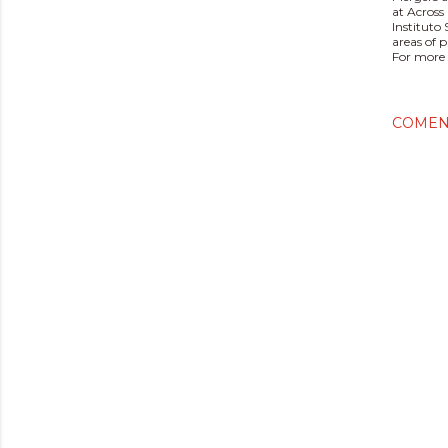
at Across
Instituto
areas of 
For more 
COMEN