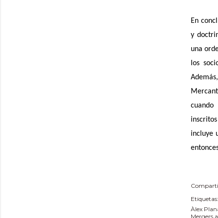
En concl
y doctri
una orde
los soc
Además,
Mercanti
cuando 
inscrito
incluye 
entonces
Comparti
Etiquetas
Àlex Plan
Mergers a