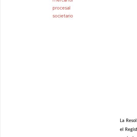
mercantil
procesal
societario
La Resol
el Regis