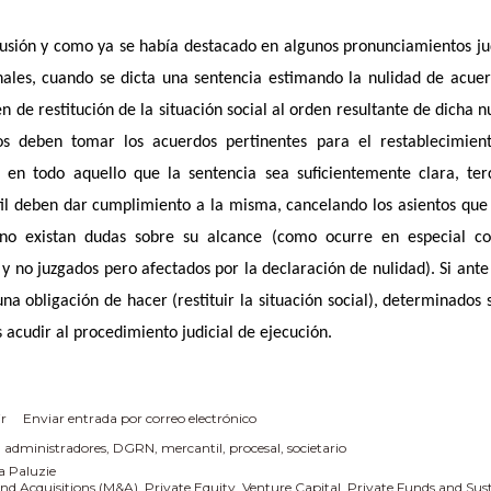
usión y como ya se había destacado en algunos pronunciamientos jud
nales, cuando se dicta una sentencia estimando la nulidad de acuer
n de restitución de la situación social al orden resultante de dicha 
ios deben tomar los acuerdos pertinentes para el restablecimient
 en todo aquello que la sentencia sea suficientemente clara, ter
l deben dar cumplimiento a la misma, cancelando los asientos que
no existan dudas sobre su alcance (como ocurre en especial co
s y no juzgados pero afectados por la declaración de nulidad). Si ant
una obligación de hacer (restituir la situación social), determinados
 acudir al procedimiento judicial de ejecución.
r
Enviar entrada por correo electrónico
:
administradores
DGRN
mercantil
procesal
societario
a Paluzie
nd Acquisitions (M&A), Private Equity, Venture Capital, Private Funds and Sus