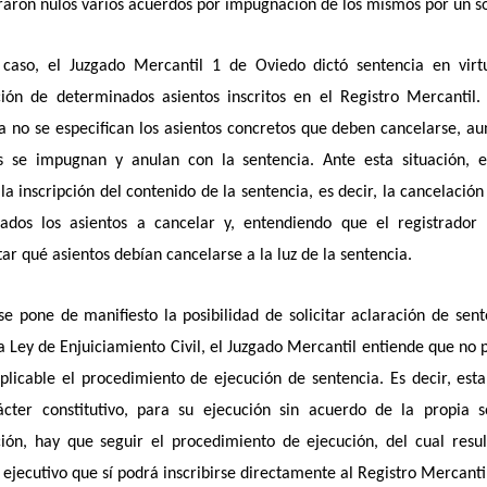
raron nulos varios acuerdos por impugnación de los mismos por un so
 caso, el Juzgado Mercantil 1 de Oviedo dictó sentencia en virt
ción de determinados asientos inscritos en el Registro Mercantil
a no se especifican los asientos concretos que deben cancelarse, a
s se impugnan y anulan con la sentencia. Ante esta situación, el
la inscripción del contenido de la sentencia, es decir, la cancelación
icados los asientos a cancelar y, entendiendo que el registrador
tar qué asientos debían cancelarse a la luz de la sentencia.
 se pone de manifiesto la posibilidad de solicitar aclaración de sent
a Ley de Enjuiciamiento Civil, el Juzgado Mercantil entiende que no 
plicable el procedimiento de ejecución de sentencia. Es decir, est
ácter constitutivo, para su ejecución sin acuerdo de la propia s
ión, hay que seguir el procedimiento de ejecución, del cual resu
 ejecutivo que sí podrá inscribirse directamente al Registro Mercanti