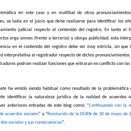
lemática en este caso y en multitud de otros pronunciamientos 
les, se halla en el juicio que debe realizarse para identificar los ef
amiento judicial respecto al contenido del registro. En tanto el f
ectos erga omnes (frente a terceros) y otorga publicidad, esta inter
encia en el contenido del registro debe ser muy estricta, sin que
d interpretativa al registrador respecto de dichos pronunciamientos j
stradores podrían realizar funciones que entraran en conflicto con la
bate ha venido siendo habitual como resultado de la problemática
te identificar la naturaleza jurídica de la nulidad de acuerdos so
ver anteriores entradas de este blog como: “
Continuando con la na
de acuerdos sociales
” y “
Resolución de la DGRN de 30 de mayo de 2
rdos sociales y sus consecuencias
”.