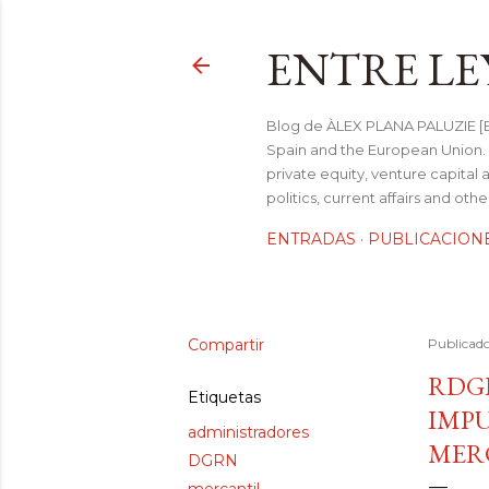
ENTRE LE
Blog de ÀLEX PLANA PALUZIE [Be
Spain and the European Union. I
private equity, venture capital 
politics, current affairs and ot
ENTRADAS
PUBLICACION
Compartir
Publicad
RDGR
Etiquetas
IMPU
administradores
MER
DGRN