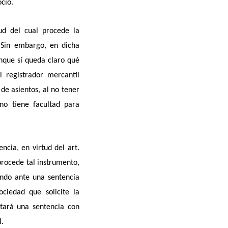
cio.
ud del cual procede la
. Sin embargo, en dicha
unque sí queda claro qué
 registrador mercantil
 de asientos, al no tener
 no tiene facultad para
encia, en virtud del art.
procede tal instrumento,
ando ante una sentencia
ociedad que solicite la
ltará una sentencia con
l.