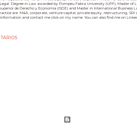
 Legal. Degree in Law awarded by Pompeu Fabra University (UPF), Master of L
 Superior de Derecho y Economía (ISDE) and Master in International Business
practice are: M&A, corporate, venture capital, private equity, restructuring, SR
information and contact me click on my name. You can also find me on Linked
TARIOS