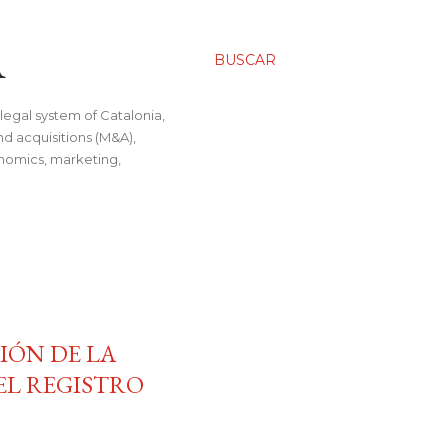
A
BUSCAR
legal system of Catalonia,
nd acquisitions (M&A),
conomics, marketing,
CIÓN DE LA
EL REGISTRO