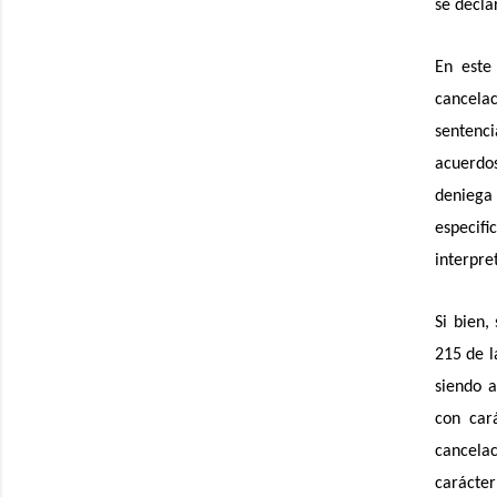
se decla
En este
cancela
sentenci
acuerdo
deniega 
especif
interpre
Si bien,
215 de l
siendo a
con car
cancelac
carácter