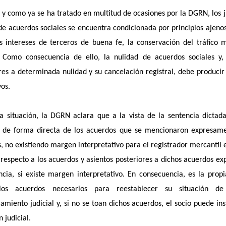
y como ya se ha tratado en multitud de ocasiones por la DGRN, los ju
de acuerdos sociales se encuentra condicionada por principios ajenos
 intereses de terceros de buena fe, la conservación del tráfico m
. Como consecuencia de ello, la nulidad de acuerdos sociales y, 
res a determinada nulidad y su cancelación registral, debe produci
vos.
a situación, la DGRN aclara que a la vista de la sentencia dictada
al de forma directa de los acuerdos que se mencionaron expresa
, no existiendo margen interpretativo para el registrador mercantil e
respecto a los acuerdos y asientos posteriores a dichos acuerdos e
ncia, si existe margen interpretativo. En consecuencia, es la prop
los acuerdos necesarios para reestablecer su situación d
amiento judicial y, si no se toan dichos acuerdos, el socio puede in
 judicial.