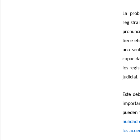
La prob
registra
pronunci
tiene ef
una sent
capacida
los regi
judicial.
Este de
importan
pueden 
nulidad 
los acue