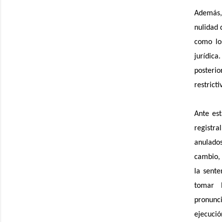
Además, 
nulidad 
como los
jurídica
posterio
restricti
Ante est
registr
anulados
cambio, 
la sente
tomar 
pronunci
ejecución