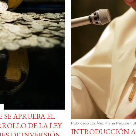
E SE APRUEBA EL
ROLLO DE LA LEY
Publicado por
Àlex Plana Paluzie
ju
INTRODUCCIÓN A
NES DE INVERSIÓN