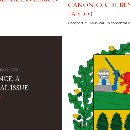
CANÓNICO, DE BE
PABLO II
Compartir
Publicar un comentari
lio 22, 2012
CE, A
AL ISSUE
o