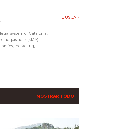
A
BUSCAR
legal system of Catalonia,
nd acquisitions (M&A),
conomics, marketing,
MOSTRAR TODO