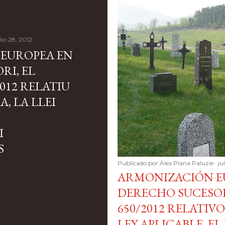
lio 28, 2012
EUROPEA EN
RI, EL
012 RELATIU
, LA LLEI
I
S
Publicado por
Àlex Plana Paluzie
ju
ARMONIZACIÓN E
DERECHO SUCESO
650/2012 RELATIV
LEY APLICABLE, E