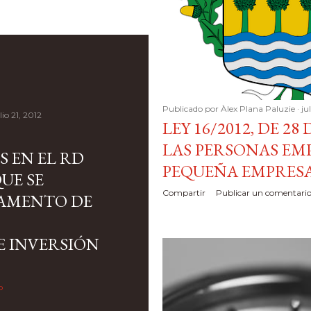
Publicado por
Àlex Plana Paluzie
ju
lio 21, 2012
LEY 16/2012, DE 28
LAS PERSONAS EM
 EN EL RD
PEQUEÑA EMPRESA
QUE SE
Compartir
Publicar un comentari
LAMENTO DE
E INVERSIÓN
o