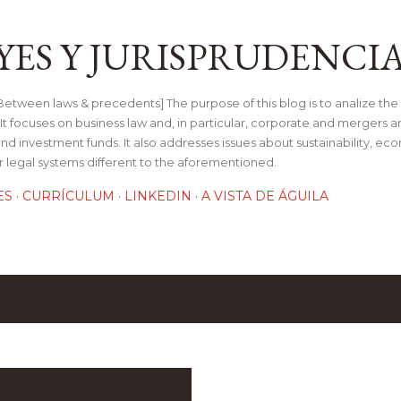
Ir al contenido principal
YES Y JURISPRUDENCI
tween laws & precedents] The purpose of this blog is to analize the 
t focuses on business law and, in particular, corporate and mergers a
and investment funds. It also addresses issues about sustainability, e
her legal systems different to the aforementioned.
ES
CURRÍCULUM
LINKEDIN
A VISTA DE ÁGUILA