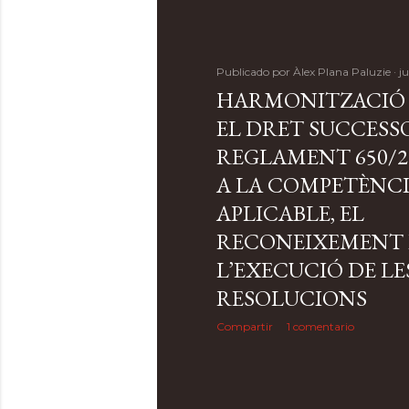
r
a
Publicado por
Àlex Plana Paluzie
ju
d
HARMONITZACIÓ 
a
EL DRET SUCCESSO
REGLAMENT 650/2
s
A LA COMPETÈNCIA
APLICABLE, EL
RECONEIXEMENT 
L’EXECUCIÓ DE LE
RESOLUCIONS
Compartir
1 comentario