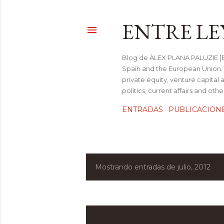
ENTRE LE
Blog de ÀLEX PLANA PALUZIE [Be
Spain and the European Union. I
private equity, venture capital 
politics, current affairs and ot
ENTRADAS
PUBLICACION
Mostrando entradas de julio, 2012
E
n
t