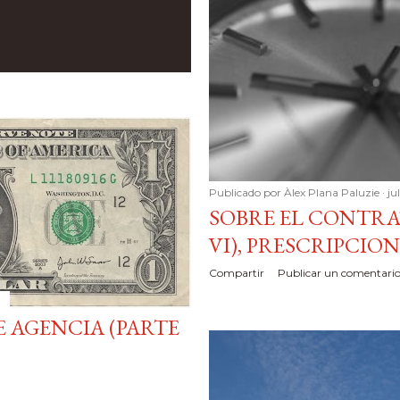
Publicado por
Àlex Plana Paluzie
ju
SOBRE EL CONTRA
VI), PRESCRIPCION
Compartir
Publicar un comentari
 AGENCIA (PARTE