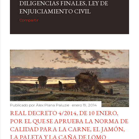
DILIGENCIAS FINALES, LEY DE
ENJUICIAMIENTO CIVIL
Compartir
Publicado por
Àlex Plana Paluzie
enero 19, 2014
REAL DECRETO 4/2014, DE 10 ENERO,
POR EL QUE SE APRUEBA LA NORMA DE
CALIDAD PARA LA CARNE, EL JAMÓN,
LA PALETA Y LA CAÑA DE LOMO