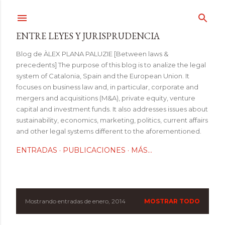
Ir al contenido principal
ENTRE LEYES Y JURISPRUDENCIA
Blog de ÀLEX PLANA PALUZIE [Between laws &
precedents] The purpose of this blog is to analize the legal
system of Catalonia, Spain and the European Union. It
focuses on business law and, in particular, corporate and
mergers and acquisitions (M&A), private equity, venture
capital and investment funds. It also addresses issues about
sustainability, economics, marketing, politics, current affairs
and other legal systems different to the aforementioned.
ENTRADAS
PUBLICACIONES
MÁS…
Mostrando entradas de enero, 2014
MOSTRAR TODO
E