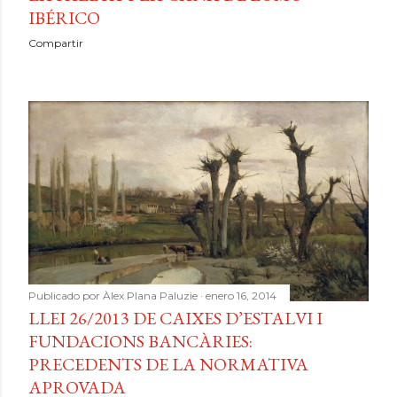
IBÉRICO
Compartir
Publicado por
Àlex Plana Paluzie
enero 16, 2014
LLEI 26/2013 DE CAIXES D’ESTALVI I
FUNDACIONS BANCÀRIES:
PRECEDENTS DE LA NORMATIVA
APROVADA