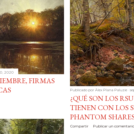
20, 2020
PTIEMBRE, FIRMAS
CAS
Publicado por
Àlex Plana Paluzie
se
¿QUÉ SON LOS RSU
TIENEN CON LOS 
PHANTOM SHARES
Compartir
Publicar un comentari