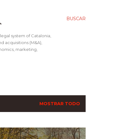
A
BUSCAR
legal system of Catalonia,
nd acquisitions (M&A),
conomics, marketing,
MOSTRAR TODO