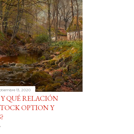
ptiembre 13, 2020
 Y QUÉ RELACIÓN
STOCK OPTION Y
?
o