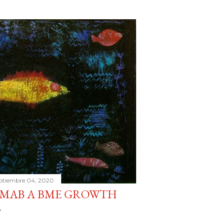
ptiembre 04, 2020
 MAB A BME GROWTH
o