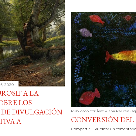
06, 2020
ROSIF A LA
OBRE LOS
 DE DIVULGACIÓN
Publicado por
Àlex Plana Paluzie
se
CONVERSIÓN DEL
TIVA A
Compartir
Publicar un comentari