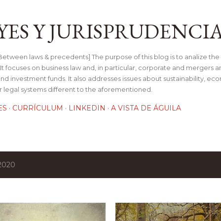
Ir al contenido principal
YES Y JURISPRUDENCI
tween laws & precedents] The purpose of this blog is to analize the 
t focuses on business law and, in particular, corporate and mergers a
and investment funds. It also addresses issues about sustainability, e
her legal systems different to the aforementioned.
ES
CURRÍCULUM
LINKEDIN
A VISTA DE ÁGUILA
 2020