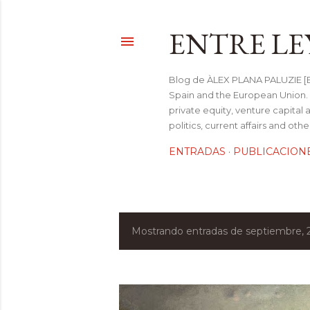
ENTRE LE
Blog de ÀLEX PLANA PALUZIE [Be
Spain and the European Union. I
private equity, venture capital 
politics, current affairs and ot
ENTRADAS
PUBLICACION
Mostrando entradas de septiembre,
E
n
t