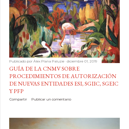
Publicado por
Àlex Plana Paluzie
diciembre 01, 2019
GUÍA DE LA CNMV SOBRE
PROCEDIMIENTOS DE AUTORIZACIÓN
DE NUEVAS ENTIDADES ESI, SGIIC, SGEIC
Y PFP
Compartir
Publicar un comentario