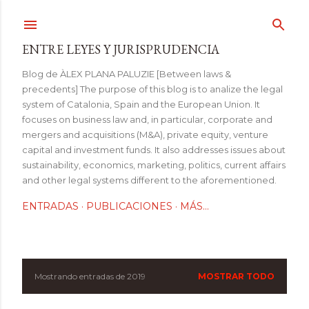
Ir al contenido principal
ENTRE LEYES Y JURISPRUDENCIA
Blog de ÀLEX PLANA PALUZIE [Between laws &
precedents] The purpose of this blog is to analize the legal
system of Catalonia, Spain and the European Union. It
focuses on business law and, in particular, corporate and
mergers and acquisitions (M&A), private equity, venture
capital and investment funds. It also addresses issues about
sustainability, economics, marketing, politics, current affairs
and other legal systems different to the aforementioned.
ENTRADAS
PUBLICACIONES
MÁS…
Mostrando entradas de 2019
MOSTRAR TODO
E