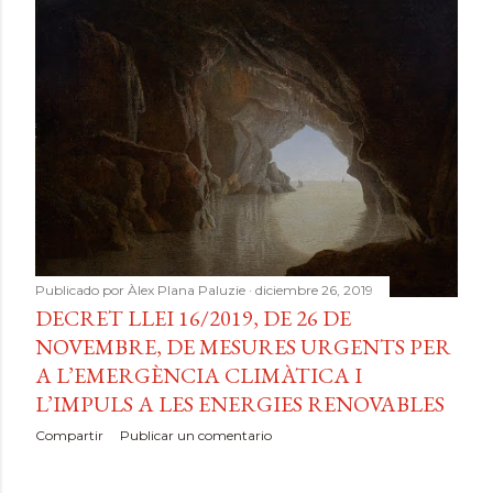
Publicado por
Àlex Plana Paluzie
diciembre 26, 2019
DECRET LLEI 16/2019, DE 26 DE
NOVEMBRE, DE MESURES URGENTS PER
A L’EMERGÈNCIA CLIMÀTICA I
L’IMPULS A LES ENERGIES RENOVABLES
Compartir
Publicar un comentario