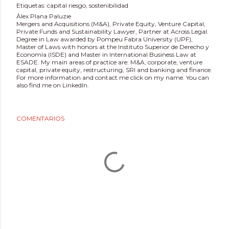
Etiquetas:
capital riesgo
sostenibilidad
Àlex Plana Paluzie
Mergers and Acquisitions (M&A), Private Equity, Venture Capital,
Private Funds and Sustainability Lawyer, Partner at Across Legal.
Degree in Law awarded by Pompeu Fabra University (UPF),
Master of Laws with honors at the Instituto Superior de Derecho y
Economía (ISDE) and Master in International Business Law at
ESADE. My main areas of practice are: M&A, corporate, venture
capital, private equity, restructuring, SRI and banking and finance.
For more information and contact me click on my name. You can
also find me on LinkedIn.
COMENTARIOS