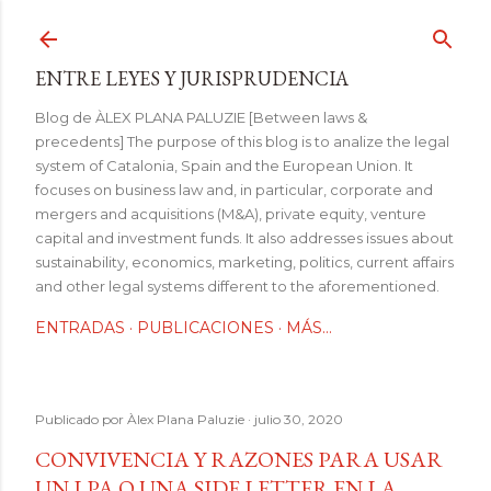
Ir al contenido principal
ENTRE LEYES Y JURISPRUDENCIA
Blog de ÀLEX PLANA PALUZIE [Between laws &
precedents] The purpose of this blog is to analize the legal
system of Catalonia, Spain and the European Union. It
focuses on business law and, in particular, corporate and
mergers and acquisitions (M&A), private equity, venture
capital and investment funds. It also addresses issues about
sustainability, economics, marketing, politics, current affairs
and other legal systems different to the aforementioned.
ENTRADAS
PUBLICACIONES
MÁS…
Publicado por
Àlex Plana Paluzie
julio 30, 2020
CONVIVENCIA Y RAZONES PARA USAR
UN LPA O UNA SIDE LETTER EN LA