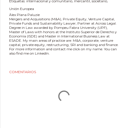
Etiquetas:
internacional y comunitario
mercantil
societario
Unión Europea
Àlex Plana Paluzie
Mergers and Acquisitions (M&A), Private Equity, Venture Capital,
Private Funds and Sustainability Lawyer, Partner at Across Legal.
Degree in Law awarded by Pompeu Fabra University (UPF),
Master of Laws with honors at the Instituto Superior de Derecho y
Economía (ISDE) and Master in International Business Law at
ESADE. My main areas of practice are: M&A, corporate, venture
capital, private equity, restructuring, SRI and banking and finance.
For more information and contact me click on my name. You can
also find me on LinkedIn.
COMENTARIOS