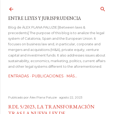
Ir al contenido principal
ENTRE LEYES Y JURISPRUDENCIA
Blog de ÀLEX PLANA PALUZIE [Between laws &
precedents] The purpose of this blog is to analize the legal
system of Catalonia, Spain and the European Union. It
focuses on business law and, in particular, corporate and
mergers and acquisitions (M&A), private equity, venture
capital and investment funds. It also addresses issues about
sustainability, economics, marketing, politics, current affairs
and other legal systems different to the aforementioned.
ENTRADAS
PUBLICACIONES
MÁS…
Publicado por
Àlex Plana Paluzie
agosto 22, 2023
RDL 5/2023, LA TRANSFORMACIÓN
TRAS LA NUEVA LEY DE