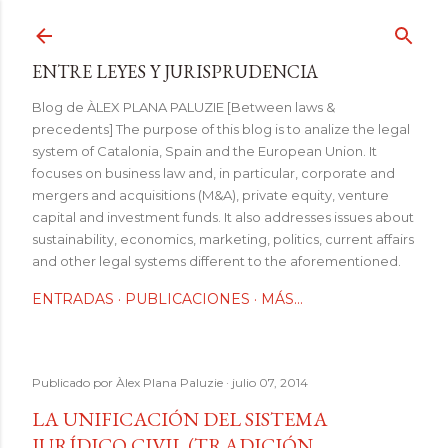
Ir al contenido principal
ENTRE LEYES Y JURISPRUDENCIA
Blog de ÀLEX PLANA PALUZIE [Between laws &
precedents] The purpose of this blog is to analize the legal
system of Catalonia, Spain and the European Union. It
focuses on business law and, in particular, corporate and
mergers and acquisitions (M&A), private equity, venture
capital and investment funds. It also addresses issues about
sustainability, economics, marketing, politics, current affairs
and other legal systems different to the aforementioned.
ENTRADAS
PUBLICACIONES
MÁS…
Publicado por
Àlex Plana Paluzie
julio 07, 2014
LA UNIFICACIÓN DEL SISTEMA
JURÍDICO CIVIL (TRADICIÓN