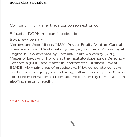
acuerdos sociales.
Compartir
Enviar entrada por correo electrónico
Etiquetas:
DGRN
mercantil
societario
Àlex Plana Paluzie
Mergers and Acquisitions (M&A), Private Equity, Venture Capital,
Private Funds and Sustainability Lawyer, Partner at Across Legal.
Degree in Law awarded by Pompeu Fabra University (UPF),
Master of Laws with honors at the Instituto Superior de Derecho y
Economía (ISDE) and Master in International Business Law at
ESADE. My main areas of practice are: M&A, corporate, venture
capital, private equity, restructuring, SRI and banking and finance.
For more information and contact me click on my name. You can
also find me on LinkedIn.
COMENTARIOS