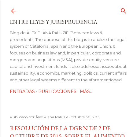
Ir al contenido principal
ENTRE LEYES Y JURISPRUDENCIA
Blog de ÀLEX PLANA PALUZIE [Between laws &
precedents] The purpose of this blog is to analize the legal
system of Catalonia, Spain and the European Union. It
focuses on business law and, in particular, corporate and
mergers and acquisitions (M&A), private equity, venture
capital and investment funds. It also addresses issues about
sustainability, economics, marketing, politics, current affairs
and other legal systems different to the aforementioned.
ENTRADAS
PUBLICACIONES
MÁS…
Publicado por
Àlex Plana Paluzie
octubre 30, 2015
RESOLUCIÓN DE LA DGRN DE 2 DE
OCTUBRE DE 2015, SOBRE EL AUMENTO