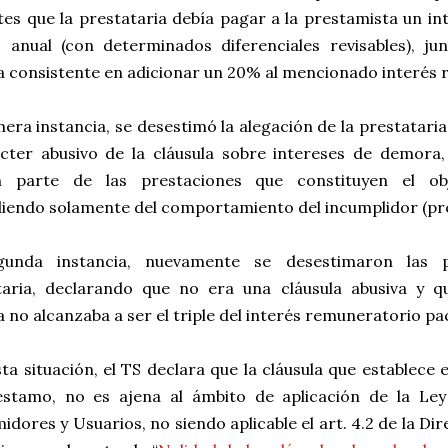
tes que la prestataria debía pagar a la prestamista un i
 anual (con determinados diferenciales revisables), ju
 consistente en adicionar un 20% al mencionado interés 
era instancia, se desestimó la alegación de la prestatari
ácter abusivo de la cláusula sobre intereses de demora
 parte de las prestaciones que constituyen el ob
iendo solamente del comportamiento del incumplidor (pr
unda instancia, nuevamente se desestimaron las p
taria, declarando que no era una cláusula abusiva y q
no alcanzaba a ser el triple del interés remuneratorio pa
ta situación, el TS declara que la cláusula que establece
éstamo, no es ajena al ámbito de aplicación de la Le
dores y Usuarios, no siendo aplicable el art. 4.2 de la Di