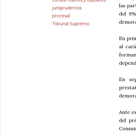
consumidores y usurarios
las par
jurisprudencia
del 9%
procesal
demora
Tribunal Supremo
En prim
al car
forman
depend
En seg
presta
demora 
Ante es
del pr
Consumi