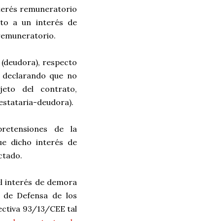
nterés remuneratorio
nto a un interés de
remuneratorio.
a (deudora), respecto
, declarando que no
jeto del contrato,
estataria-deudora).
retensiones de la
ue dicho interés de
ctado.
 el interés de demora
y de Defensa de los
rectiva 93/13/CEE tal