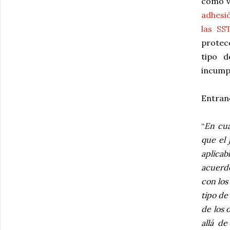
como v
adhesió
las SS
protec
tipo d
incumpl
Entrand
“
En cua
que el 
aplica
acuerdo
con los
tipo de
de los 
allá de