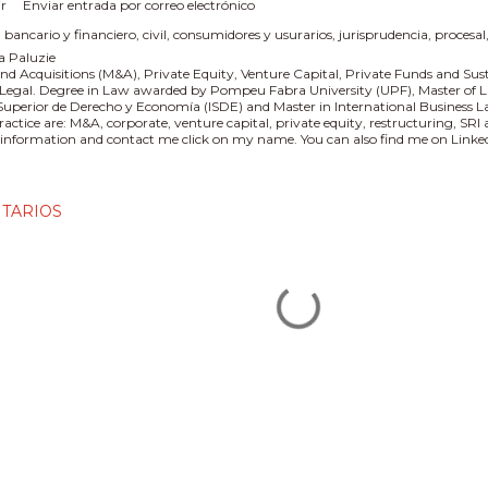
r
Enviar entrada por correo electrónico
:
bancario y financiero
civil
consumidores y usurarios
jurisprudencia
procesal
a Paluzie
nd Acquisitions (M&A), Private Equity, Venture Capital, Private Funds and Sus
 Legal. Degree in Law awarded by Pompeu Fabra University (UPF), Master of L
 Superior de Derecho y Economía (ISDE) and Master in International Business
practice are: M&A, corporate, venture capital, private equity, restructuring, SR
information and contact me click on my name. You can also find me on Linked
TARIOS