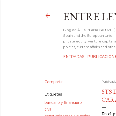
ENTRE LE
Blog de ÀLEX PLANA PALUZIE [Be
Spain and the European Union. I
private equity, venture capital 
politics, current affairs and ot
ENTRADAS
PUBLICACION
Compartir
Publicad
STS 
Etiquetas
CAR
bancario y financiero
civil
En el 