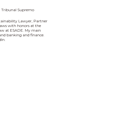
Tribunal Supremo
tainability Lawyer, Partner
aws with honors at the
 Law at ESADE. My main
I and banking and finance.
In.