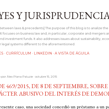
Ir al contenido principal
YES Y JURISPRUDENCI
tween laws & precedents] The purpose of this blog is to analize the 
t focuses on business law and, in particular, corporate and mergers a
and investment funds. It also addresses issues about sustainability, e
her legal systems different to the aforementioned.
ES
CURRÍCULUM
LINKEDIN
A VISTA DE ÁGUILA
o por
Àlex Plana Paluzie
octubre 15, 2015
DE 469/2015, DE 8 DE SEPTIEMBRE, SOBRE
ÁCTER ABUSIVO DEL INTERÉS DE DEM
presente caso, una sociedad concedió un préstamo a un p