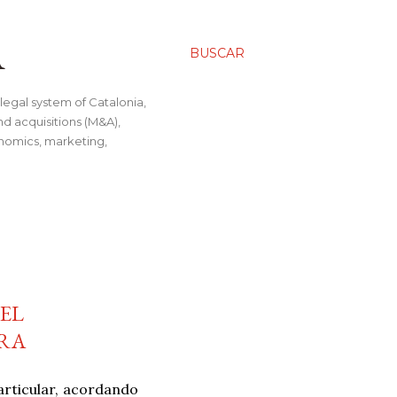
A
BUSCAR
legal system of Catalonia,
nd acquisitions (M&A),
conomics, marketing,
 EL
ORA
articular, acordando