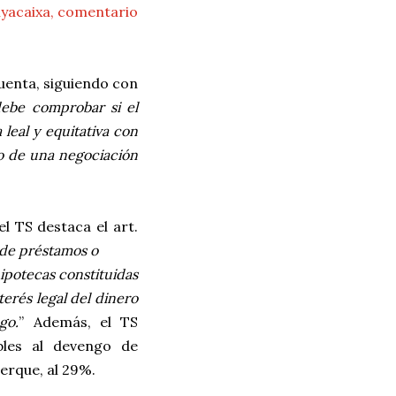
nyacaixa, comentario
cuenta, siguiendo con
debe comprobar si el
leal y equitativa con
co de una negociación
el TS destaca el art.
 de préstamos o
hipotecas constituidas
terés legal del dinero
go.
” Además, el TS
bles al devengo de
cerque, al 29%.