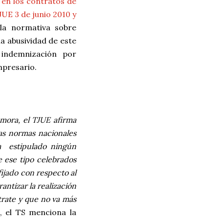
 en los contratos de
JUE 3 de junio 2010 y
la normativa sobre
a abusividad de este
 indemnización por
mpresario.
demora, el TJUE afirma
las normas nacionales
a
estipulado ningún
e ese tipo celebrados
fijado con respecto al
antizar la realización
trate y que no va más
n, el TS menciona la