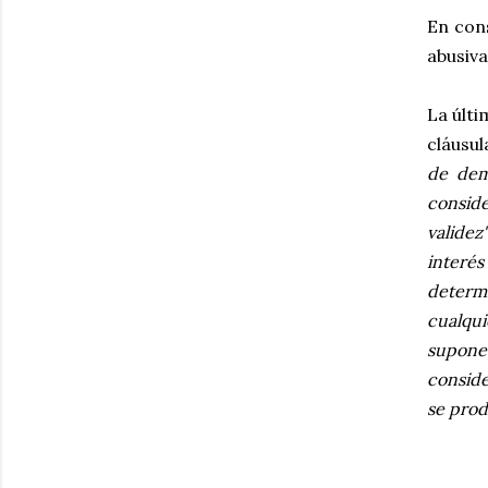
En con
abusiva
La últi
cláusul
de dem
conside
validez
interé
determ
cualqui
supone
conside
se prod