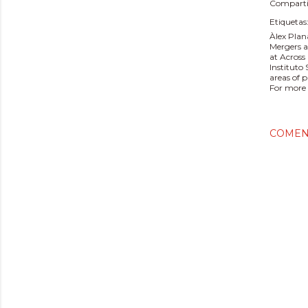
Comparti
Etiquetas
Àlex Plan
Mergers a
at Across
Instituto
areas of 
For more 
COMEN