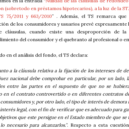
imos en la entrada “
Nulidad de las cláusulas de redondeo
n (sobretodo en préstamos hipotecarios), a la luz de la ST
TS 75/2011 y 663/2010
” . Además, el TS remarca que 
ción de los consumidores y usuarios prevé expresamente l
e cláusulas, cuando existe una desproporción de la
imiento del consumidor y el quebranto al profesional o e
o en el análisis del fondo, el TS declara:
nto a la cláusula relativa a la fijación de los intereses de 
juez nacional debe comprobar en particular, por un lado, 
bles entre las partes en el supuesto de que no se hubier
 en el contrato controvertido o en diferentes contratos d
 consumidores y, por otro lado, el tipo de interés de demora 
 interés legal, con el fin de verificar que es adecuado para gar
objetivos que este persigue en el Estado miembro de que se 
 lo necesario para alcanzarlos.
”. Respecto a esta cuestió