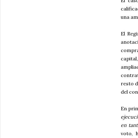
El cas
calific
una am
El Reg
anotac
compra
capita
amplia
contrat
resto d
del con
En prim
ejecuci
en tant
voto, 