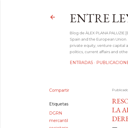
ENTRE LE
Blog de ÀLEX PLANA PALUZIE [Be
Spain and the European Union. I
private equity, venture capital 
politics, current affairs and ot
ENTRADAS
PUBLICACION
Compartir
Publicad
RESO
Etiquetas
LA A
DGRN
DER
mercantil