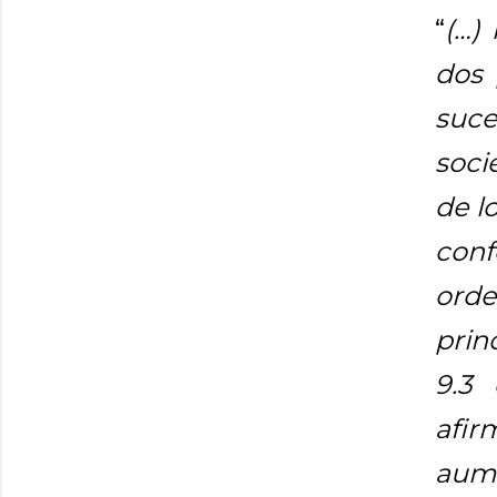
“
(…)
dos 
suc
soci
de l
con
ord
prin
9.3
afir
aume