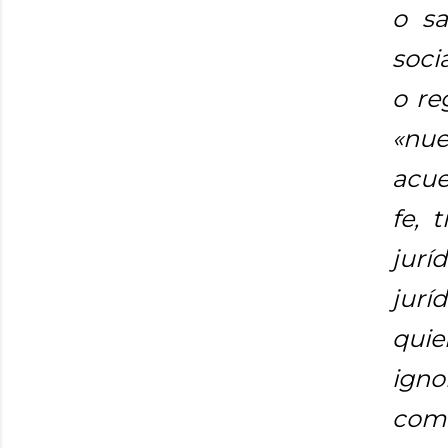
o sa
soci
o re
«nue
acue
fe, 
jurí
jurí
qui
igno
como