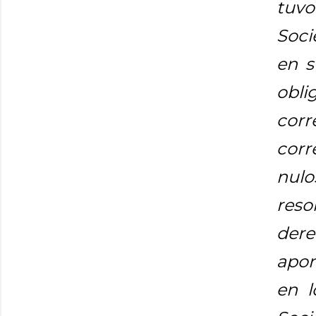
tuvo
Soci
en s
obli
cor
cor
nulo
reso
der
apor
en l