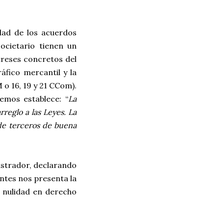
dad de los acuerdos
ocietario tienen un
tereses concretos del
áfico mercantil y la
M o 16, 19 y 21 CCom).
emos establece: “
La
rreglo a las Leyes. La
 de terceros de buena
istrador, declarando
antes nos presenta la
a nulidad en derecho