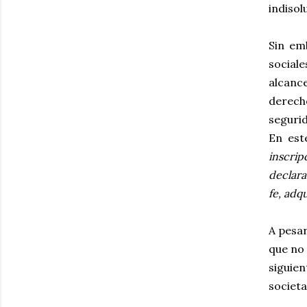
indisol
Sin em
social
alcance
derech
segurid
En est
inscrip
declara
fe, adq
A pesar
que no 
siguien
societa