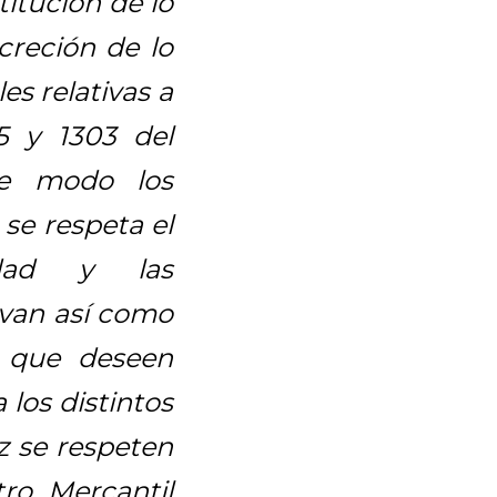
titución de lo
reción de lo
es relativas a
95 y 1303 del
te modo los
se respeta el
idad y las
ivan así como
e que deseen
 los distintos
z se respeten
tro Mercantil