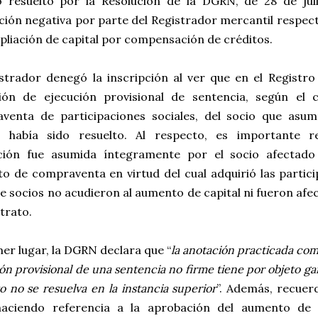
o resuelto por la Resolución de la DGRN, de 28 de juli
ación negativa por parte del Registrador mercantil respect
pliación de capital por compensación de créditos.
istrador denegó la inscripción al ver que en el Registr
ión de ejecución provisional de sentencia, según el 
venta de participaciones sociales, del socio que asum
l, había sido resuelto. Al respecto, es importante 
ción fue asumida íntegramente por el socio afectado 
o de compraventa en virtud del cual adquirió las particip
e socios no acudieron al aumento de capital ni fueron afe
trato.
er lugar, la DGRN declara que “
la anotación practicada co
ón provisional de una sentencia no firme tiene por objeto ga
o no se resuelva en la instancia superior
”. Además, recuer
haciendo referencia a la aprobación del aumento de c