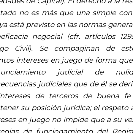
edades de Capital). El derecho a la res
tado no es más que una simple conc
ya está previsto en las normas general
neficacia negocial (cfr. artículos 12
igo Civil). Se compaginan de es
intos intereses en juego de forma que 
nunciamiento judicial de nul
ecuencias judiciales que de él se der
intereses de terceros de buena f
ener su posición jurídica; el respeto a
reses en juego no impide que a su ve
reglas de funcionamiento del Regis