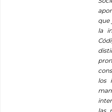
Soci
apor
que 
la i
Cód
dist
pro
cons
los 
mant
inte
las 