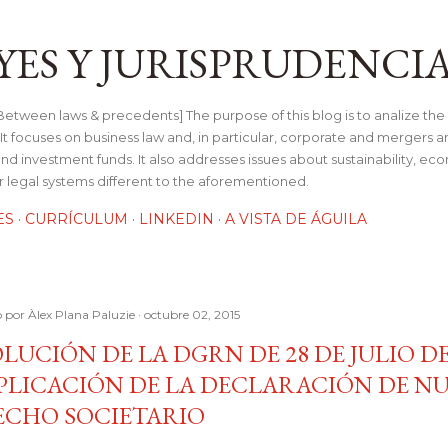
Ir al contenido principal
YES Y JURISPRUDENCI
tween laws & precedents] The purpose of this blog is to analize the 
t focuses on business law and, in particular, corporate and mergers a
and investment funds. It also addresses issues about sustainability, e
her legal systems different to the aforementioned.
ES
CURRÍCULUM
LINKEDIN
A VISTA DE ÁGUILA
o por
Àlex Plana Paluzie
octubre 02, 2015
LUCIÓN DE LA DGRN DE 28 DE JULIO DE
PLICACIÓN DE LA DECLARACIÓN DE N
ECHO SOCIETARIO