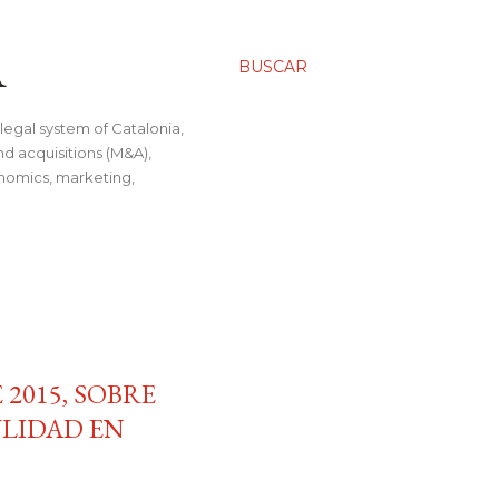
A
BUSCAR
legal system of Catalonia,
nd acquisitions (M&A),
conomics, marketing,
 2015, SOBRE
ULIDAD EN