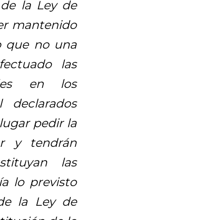
 de la Ley de
ser mantenido
o que no una
fectuado las
ales en los
l declarados
ugar pedir la
ar y tendrán
tituyan las
a lo previsto
 de la Ley de