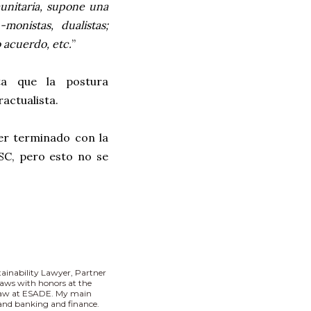
unitaria, supone una
-monistas, dualistas;
o acuerdo, etc.
”
ta que la postura
actualista.
ber terminado con la
LSC, pero esto no se
tainability Lawyer, Partner
aws with honors at the
 Law at ESADE. My main
I and banking and finance.