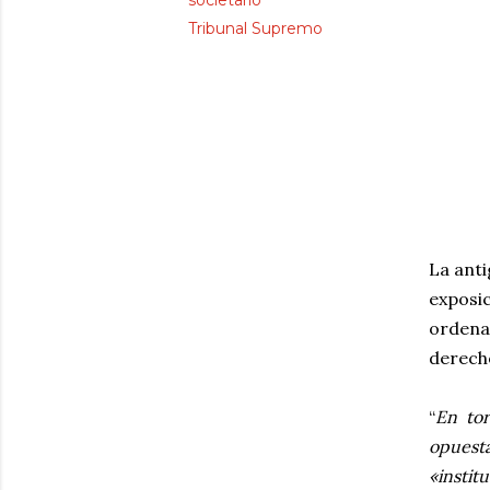
societario
Tribunal Supremo
La anti
exposic
ordena
derech
“
En tor
opuest
«instit