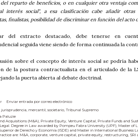
el reparto de beneficios, o en cualquier otra ventaja com
 al
interés social
", a esa clasificación cabe añadir otras 
tas, finalistas, posibilidad de discriminar en función del acto 
ar del extracto destacado, debe tenerse en cuen
udencial seguida viene siendo de forma continuada la contr
cusión sobre el concepto de interés social se podría ha
ón de la postura contractualista en el articulado de la 
ejando la puerta abierta al debate doctrinal.
r
Enviar entrada por correo electrónico
:
jurisprudencia
mercantil
societario
Tribunal Supremo
a Paluzie
nd Acquisitions (M&A), Private Equity, Venture Capital, Private Funds and Sus
 Legal. Degree in Law awarded by Pompeu Fabra University (UPF), Master of L
 Superior de Derecho y Economía (ISDE) and Master in International Business
practice are: M&A, corporate, venture capital, private equity, restructuring, SR