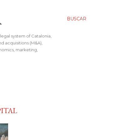
A
BUSCAR
legal system of Catalonia,
nd acquisitions (M&A),
conomics, marketing,
PITAL