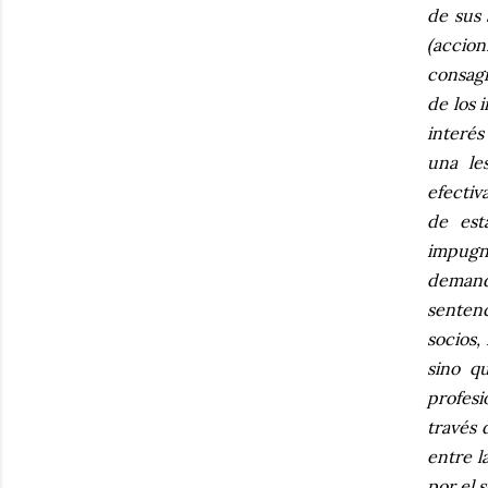
de sus 
(accion
consagr
de los 
interés
una le
efectiv
de est
impugna
demand
sentenc
socios,
sino qu
profesi
través 
entre l
por el 