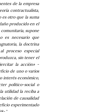
onentes de la empresa
eoría contractualista,
no es otro que la suma
 daño producido en el
a comunitaria, supone
no es necesario que
gnatoria, la doctrina
al proceso especial
roduzca, sin tener el
rcitar la acción» -
eficio de uno o varios
ro interés económico,
er político-social o
a utilidad la reciba a
elación de causalidad
eneficio experimentado
68-.
”