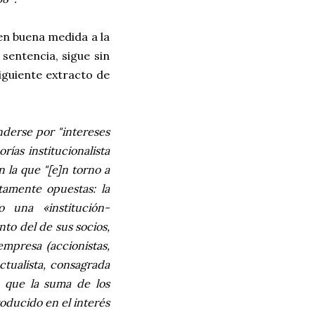
 en buena medida a la
sentencia, sigue sin
siguiente extracto de
nderse por "intereses
rías institucionalista
n la que "[e]n torno a
tamente opuestas: la
o una «institución-
into del de sus socios,
empresa (accionistas,
ctualista
, consagrada
 que la suma de los
roducido en el interés