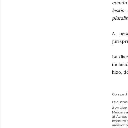
común d
lesión
pluralis
A pes
jurispr
La dis
inclusi
hizo, d
Comparti
Etiquetas
Àlex Plan
Mergers a
at Across
Instituto
areas of 