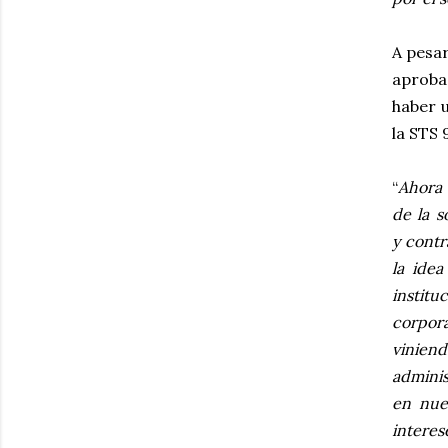
A pesar
aprobac
haber u
la STS 
“
Ahora 
de la s
y
contr
la ide
instit
corpora
viniend
adminis
en nues
interes