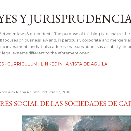
Ir al contenido principal
YES Y JURISPRUDENCI
tween laws & precedents] The purpose of this blog is to analize the 
t focuses on business law and, in particular, corporate and mergers a
and investment funds. It also addresses issues about sustainability, e
her legal systems different to the aforementioned.
ES
CURRÍCULUM
LINKEDIN
A VISTA DE ÁGUILA
o por
Àlex Plana Paluzie
octubre 23, 2016
RÉS SOCIAL DE LAS SOCIEDADES DE CA