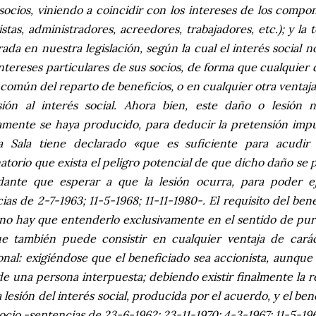
socios, viniendo a coincidir con los intereses de los comp
istas, administradores, acreedores, trabajadores, etc.); y la t
ada en nuestra legislación, según la cual el interés social 
intereses particulares de sus socios, de forma que cualquier
 común del reparto de beneficios, o en cualquier otra ventaj
sión al interés social. Ahora bien, este daño o lesión 
amente se haya producido, para deducir la pretensión impu
a Sala tiene declarado «que es suficiente para acudir 
torio que exista el peligro potencial de que dicho daño se p
ante que esperar a que la lesión ocurra, para poder eje
ias de 2-7-1963; 11-5-1968; 11-11-1980-. El requisito del ben
 no hay que entenderlo exclusivamente en el sentido de pu
e también puede consistir en cualquier ventaja de caráct
onal: exigiéndose que el beneficiado sea accionista, aunque l
de una persona interpuesta; debiendo existir finalmente la r
a lesión del interés social, producida por el acuerdo, y el b
socio -sentencias de 23-6-1962; 23-11-1970; 4-3-1967; 11-5-19