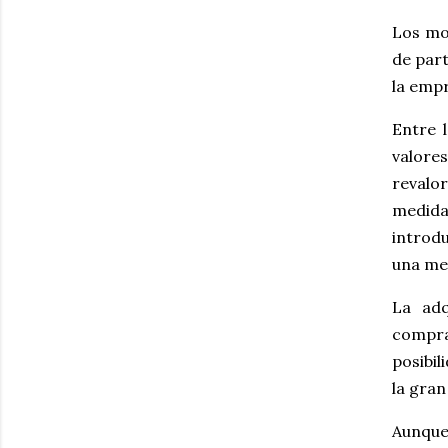
Los mo
de part
la empr
Entre 
valore
revalor
medida
introdu
una med
La adq
compra
posibil
la gran
Aunque