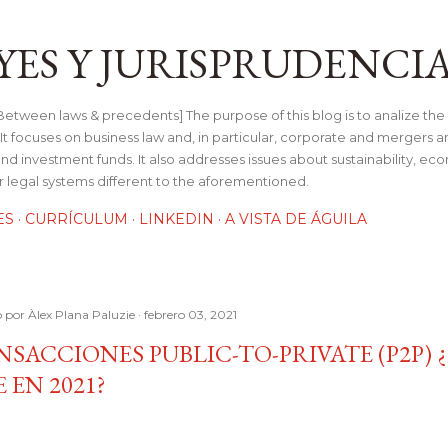
Ir al contenido principal
YES Y JURISPRUDENCI
tween laws & precedents] The purpose of this blog is to analize the 
t focuses on business law and, in particular, corporate and mergers a
and investment funds. It also addresses issues about sustainability, e
her legal systems different to the aforementioned.
ES
CURRÍCULUM
LINKEDIN
A VISTA DE ÁGUILA
o por
Àlex Plana Paluzie
febrero 03, 2021
SACCIONES PUBLIC-TO-PRIVATE (P2P)
 EN 2021?