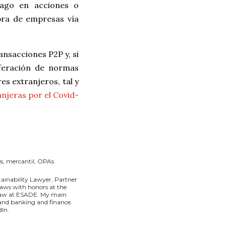
 pago en acciones o
pra de empresas vía
nsacciones P2P y, si
iferación de normas
es extranjeros, tal y
anjeras por el Covid-
s
mercantil
OPAs
tainability Lawyer, Partner
aws with honors at the
 Law at ESADE. My main
I and banking and finance.
In.