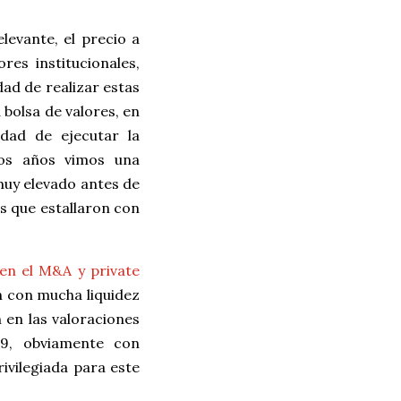
evante, el precio a
es institucionales,
dad de realizar estas
bolsa de valores, en
idad de ejecutar la
mos años vimos una
muy elevado antes de
as que estallaron con
en el M&A y private
ón con mucha liquidez
n en las valoraciones
19, obviamente con
ivilegiada para este