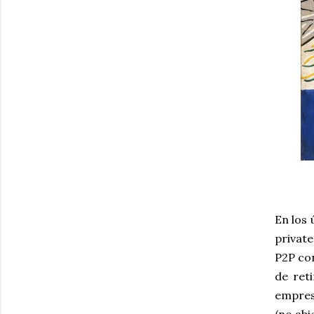
En los 
privat
P2P co
de ret
empres