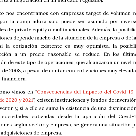
erta a negociación en un mercado regulado).
to nos encontramos con empresas target de volumen rel
por la compradora solo puede ser asumido por inversor
es de private equity o multinacionales. Además, la posibili
ones depende mucho de la situación de la empresa o de la 
si la cotización existente es muy optimista, la posibil
cción a un precio razonable se reduce. En los últi
ón de este tipo de operaciones, que alcanzaron un nivel 
is de 2008, a pesar de contar con cotizaciones muy elevad
s financiera.
como vimos en “
Consecuencias del impacto del Covid-19 
de 2020 y 2021
”, existen instituciones y fondos de inversi
vertir y, si a ello se suma la existencia de una disminució
 sociedades cotizadas desde la aparición del Covid-
iones según sector y empresa, se genera una situación pr
 adquisiciones de empresa.