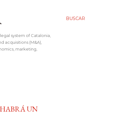
A
BUSCAR
legal system of Catalonia,
nd acquisitions (M&A),
conomics, marketing,
 ¿HABRÁ UN