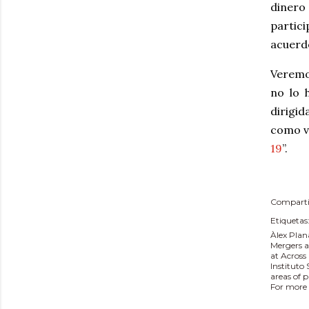
diner
partic
acuerd
Veremos
no lo 
dirigid
como v
19
”.
Comparti
Etiquetas
Àlex Plan
Mergers a
at Across
Instituto
areas of 
For more 