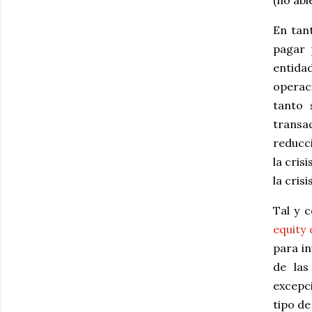
(no abi
En tan
pagar 
entidad
operaci
tanto 
transa
reducci
la cris
la crisi
Tal y 
equity 
para in
de las
excepc
tipo de