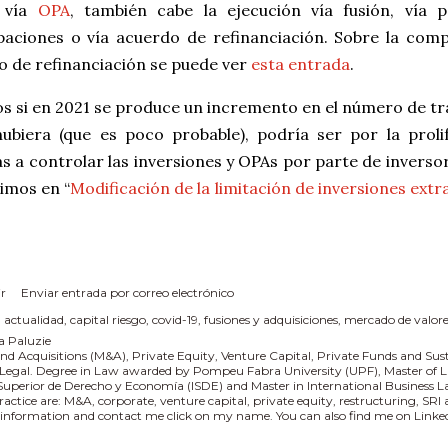
o vía
OPA
, también cabe la ejecución vía fusión, vía
ipaciones o vía acuerdo de refinanciación. Sobre la com
o de refinanciación se puede ver
esta entrada
.
 si en 2021 se produce un incremento en el número de tra
hubiera (que es poco probable), podría ser por la prol
as a controlar las inversiones y OPAs por parte de inversor
imos en “
Modificación de la limitación de inversiones extr
r
Enviar entrada por correo electrónico
:
actualidad
capital riesgo
covid-19
fusiones y adquisiciones
mercado de valore
a Paluzie
nd Acquisitions (M&A), Private Equity, Venture Capital, Private Funds and Sus
 Legal. Degree in Law awarded by Pompeu Fabra University (UPF), Master of L
 Superior de Derecho y Economía (ISDE) and Master in International Business
practice are: M&A, corporate, venture capital, private equity, restructuring, SR
information and contact me click on my name. You can also find me on Linked