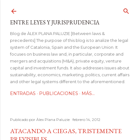
Ir al contenido principal
ENTRE LEYES Y JURISPRUDENCIA
Blog de ÀLEX PLANA PALUZIE [Between laws &
precedents] The purpose of this blog is to analize the legal
system of Catalonia, Spain and the European Union. It
focuses on business law and, in particular, corporate and
mergers and acquisitions (M&A), private equity, venture
capital and investment funds. It also addresses issues about
sustainability, economics, marketing, politics, current affairs
and other legal systems different to the aforementioned.
ENTRADAS
PUBLICACIONES
MÁS…
Publicado por
Àlex Plana Paluzie
febrero 14, 2012
ATACANDO A CIEGAS, TRISTEMENTE
PREVISIBLES