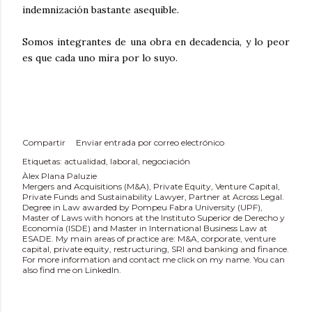
indemnización bastante asequible.
Somos integrantes de una obra en decadencia, y lo peor
es que cada uno mira por lo suyo.
Compartir
Enviar entrada por correo electrónico
Etiquetas:
actualidad
laboral
negociación
Àlex Plana Paluzie
Mergers and Acquisitions (M&A), Private Equity, Venture Capital,
Private Funds and Sustainability Lawyer, Partner at Across Legal.
Degree in Law awarded by Pompeu Fabra University (UPF),
Master of Laws with honors at the Instituto Superior de Derecho y
Economía (ISDE) and Master in International Business Law at
ESADE. My main areas of practice are: M&A, corporate, venture
capital, private equity, restructuring, SRI and banking and finance.
For more information and contact me click on my name. You can
also find me on LinkedIn.