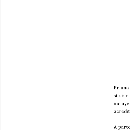
En una
si sólo
incluy
acredit
A parte