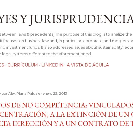
Ir al contenido principal
YES Y JURISPRUDENCI
tween laws & precedents] The purpose of this blog is to analize the 
t focuses on business law and, in particular, corporate and mergers a
and investment funds. It also addresses issues about sustainability, e
her legal systems different to the aforementioned.
ES
CURRÍCULUM
LINKEDIN
A VISTA DE ÁGUILA
o por
Àlex Plana Paluzie
enero 22, 2013
OS DE NO COMPETENCIA: VINCULADOS
CENTRACIÓN, A LA EXTINCIÓN DE UN
LTA DIRECCIÓN Y A UN CONTRATO DE