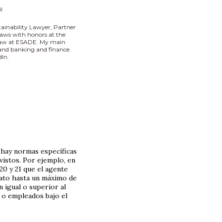
l
tainability Lawyer, Partner
aws with honors at the
 Law at ESADE. My main
I and banking and finance.
In.
hay normas específicas
vistos. Por ejemplo, en
20 y 21 que el agente
rato hasta un máximo de
n igual o superior al
s o empleados bajo el