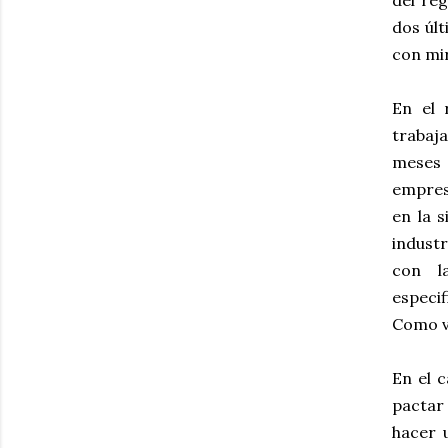
del ré
dos últ
con mir
En el 
trabaja
meses 
empres
en la 
industr
con l
especif
Como v
En el 
pactar
hacer u