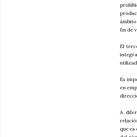
prohibi
produc
ámbito 
fin de 
El terc
integr
utiliza
Es imp
en empr
direcci
A dife
relació
que es 