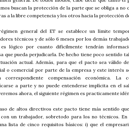
gimen general. De todos modos, cabe decir que tanto el
imos buscan la protección de la parte que se obliga a no 
as a la libre competencia y los otros hacia la protección de
régimen general del ET se establece un límite tempo
dores técnicos y de sólo 6 meses por los demás trabajado
es lógico por cuanto difícilmente tendrán informaci
a que pueda perjudicarla. De hecho tiene poco sentido ta
situación actual. Además, para que el pacto sea válido d
ial o comercial por parte de la empresa y este interés s
a correspondiente compensación económica. La c
icarse a parte y no puede entenderse implícita en el sal
eremos ahora, el siguiente régimen es practicamente idén
caso de altos directivos este pacto tiene más sentido qu
 con un trabajador, sobretodo para los no técnicos. E
na lista de cinco requisitos básicos: i) que el empresar