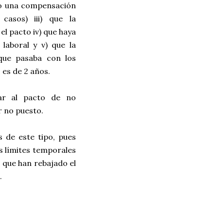
tivo una compensación
casos) iii) que la
l pacto iv) que haya
laboral y v) que la
 que pasaba con los
s es de 2 años.
iar al pacto de no
r no puesto.
s de este tipo, pues
s límites temporales
 que han rebajado el
.