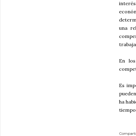
interés
económ
determi
una re
compen
trabaja
En los
compet
Es imp
pueden 
ha habi
tiempo 
Comparti