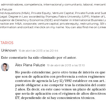
:
administradores
competencia
internacional y comunitario
laboral
mercanti
a Paluzie
nd Acquisitions (M&A), Private Equity, Venture Capital, Private Funds and Sus
 Legal. Degree in Law awarded by Pompeu Fabra University (UPF), Master of L
 Superior de Derecho y Economía (ISDE) and Master in International Business
practice are: M&A, corporate, venture capital, private equity, restructuring, SR
information and contact me click on my name. You can also find me on Linked
TARIOS
Unknown
15 de abril de 2013 a las 20:44
Este comentario ha sido eliminado por el autor.
Àlex Plana Paluzie
19 de abril de 2013 a las 13:10
No puedo extenderme, pero otro tema de interés es que 
que son de aplicación con preferencia a estos regímenes 
contratos de agencia la Ley 12/1992 establece en sus art. 
puede obligarse a no competir tras la extinción del cont
2 años. Es decir, en este caso vemos un plazo de aplicació
que sería de aplicación con el régimen de altos directivo
ET, dependiendo de si hay conocimientos técnicos.