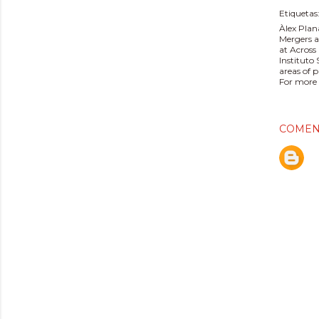
Etiquetas
Àlex Plan
Mergers a
at Across
Instituto
areas of 
For more 
COMEN