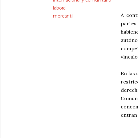
internacional y comunitario
laboral
A cont
mercantil
partes
habien
autóno
compet
vínculo
En las
restri
derech
Comuni
concent
entran 