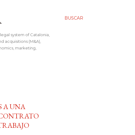
A
BUSCAR
legal system of Catalonia,
nd acquisitions (M&A),
conomics, marketing,
 A UNA
 CONTRATO
 TRABAJO