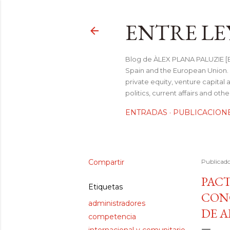
ENTRE LE
Blog de ÀLEX PLANA PALUZIE [Be
Spain and the European Union. I
private equity, venture capital 
politics, current affairs and ot
ENTRADAS
PUBLICACION
Compartir
Publicad
PACT
Etiquetas
CON
administradores
DE A
competencia