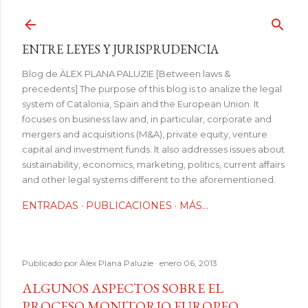
Ir al contenido principal
ENTRE LEYES Y JURISPRUDENCIA
Blog de ÀLEX PLANA PALUZIE [Between laws &
precedents] The purpose of this blog is to analize the legal
system of Catalonia, Spain and the European Union. It
focuses on business law and, in particular, corporate and
mergers and acquisitions (M&A), private equity, venture
capital and investment funds. It also addresses issues about
sustainability, economics, marketing, politics, current affairs
and other legal systems different to the aforementioned.
ENTRADAS
PUBLICACIONES
MÁS…
Publicado por
Àlex Plana Paluzie
enero 06, 2013
ALGUNOS ASPECTOS SOBRE EL
PROCESO MONITORIO EUROPEO