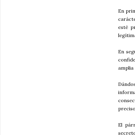
En prim
carácte
esté p
legítim
En seg
confide
amplia 
Dándos
inform
consec
preciso
El pár
secreto