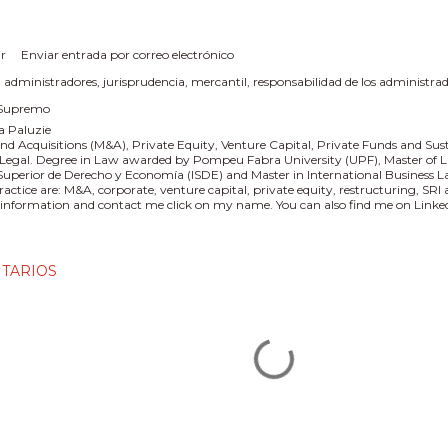
r
Enviar entrada por correo electrónico
:
administradores
jurisprudencia
mercantil
responsabilidad de los administra
 Supremo
a Paluzie
nd Acquisitions (M&A), Private Equity, Venture Capital, Private Funds and Sus
 Legal. Degree in Law awarded by Pompeu Fabra University (UPF), Master of L
 Superior de Derecho y Economía (ISDE) and Master in International Business
practice are: M&A, corporate, venture capital, private equity, restructuring, SR
information and contact me click on my name. You can also find me on Linked
TARIOS