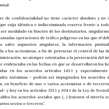
bunal:
ber de confidencialidad no tiene carácter absoluto y no 
que exija idéntica e indiscriminada reserva frente a tod
 ser modulado en función de los destinatarios, singularm
llamadas operaciones de tráfico peligroso en las que el d
 a salvo supuestos singulares, la información puntua
da a los accionistas, a fin de potenciar el control de las 
nistración, no siempre orientadas a la persecución del in
 evidenciaba en las fechas en que se desarrollaron los he
idas en los acuerdos artículos 143.1 y, especialmente
ades Anónimas – podrán ser impugnados los acuerdos de l
n, en beneficio de uno o varios accionistas o de terceros
d- y hoy en los artículos 251.1 y 204.1 de la Ley de Socie
bles los acuerdos sociales que (...) lesionen el interés s
arios socios o terceros”.