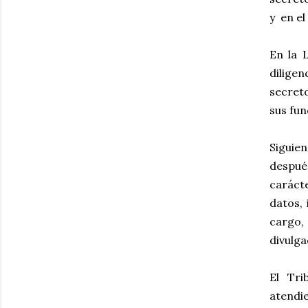
y en el
En la 
diligen
secret
sus fun
Siguie
despué
caráct
datos,
cargo,
divulga
El Tri
atendie