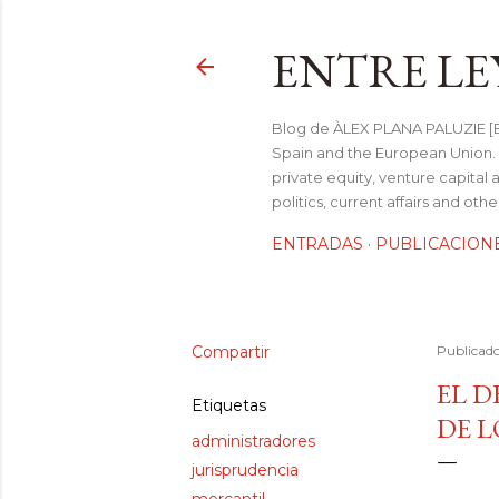
ENTRE LE
Blog de ÀLEX PLANA PALUZIE [Be
Spain and the European Union. I
private equity, venture capital 
politics, current affairs and ot
ENTRADAS
PUBLICACION
Compartir
Publicad
EL D
Etiquetas
DE L
administradores
jurisprudencia