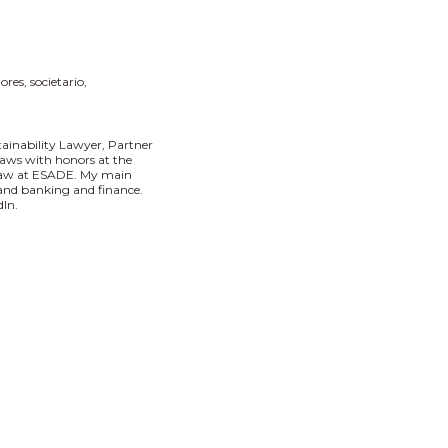
dores
societario
tainability Lawyer, Partner
aws with honors at the
 Law at ESADE. My main
I and banking and finance.
In.