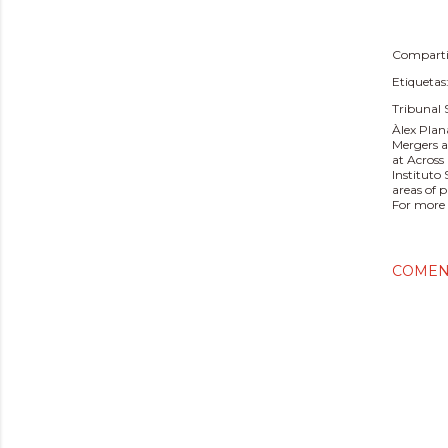
Comparti
Etiquetas
Tribunal
Àlex Plan
Mergers a
at Across
Instituto
areas of 
For more 
COMEN