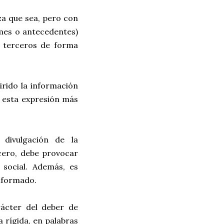
za que sea, pero con
rmes o antecedentes)
 terceros de forma
irido la información
o esta expresión más
 divulgación de la
cero, debe provocar
 social. Además, es
informado.
rácter del deber de
 rígida, en palabras