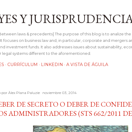
Ir al contenido principal
YES Y JURISPRUDENCI
tween laws & precedents] The purpose of this blog is to analize the 
t focuses on business law and, in particular, corporate and mergers a
and investment funds. It also addresses issues about sustainability, e
her legal systems different to the aforementioned.
ES
CURRÍCULUM
LINKEDIN
A VISTA DE ÁGUILA
o por
Àlex Plana Paluzie
noviembre 03, 2014
EBER DE SECRETO O DEBER DE CONFID
OS ADMINISTRADORES (STS 662/2011 DE