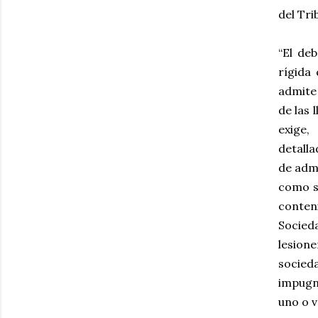
del Tri
“El de
rígida 
admite
de las 
exige,
detalla
de admi
como se
conten
Socied
lesione
socieda
impugna
uno o v