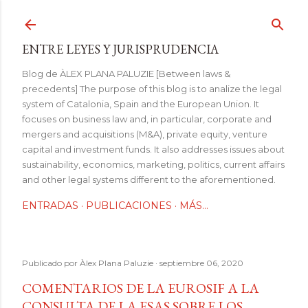
Ir al contenido principal
ENTRE LEYES Y JURISPRUDENCIA
Blog de ÀLEX PLANA PALUZIE [Between laws &
precedents] The purpose of this blog is to analize the legal
system of Catalonia, Spain and the European Union. It
focuses on business law and, in particular, corporate and
mergers and acquisitions (M&A), private equity, venture
capital and investment funds. It also addresses issues about
sustainability, economics, marketing, politics, current affairs
and other legal systems different to the aforementioned.
ENTRADAS
PUBLICACIONES
MÁS…
Publicado por
Àlex Plana Paluzie
septiembre 06, 2020
COMENTARIOS DE LA EUROSIF A LA
CONSULTA DE LA ESAS SOBRE LOS