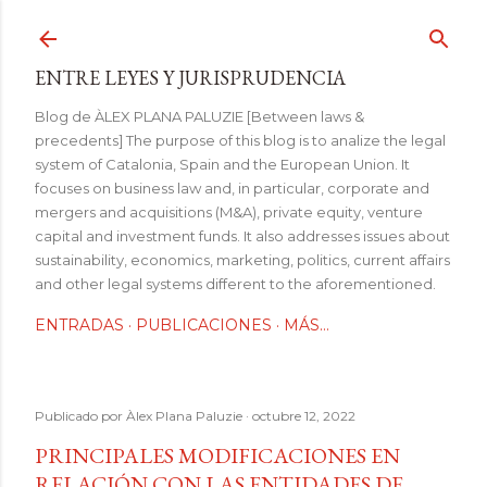
Ir al contenido principal
ENTRE LEYES Y JURISPRUDENCIA
Blog de ÀLEX PLANA PALUZIE [Between laws &
precedents] The purpose of this blog is to analize the legal
system of Catalonia, Spain and the European Union. It
focuses on business law and, in particular, corporate and
mergers and acquisitions (M&A), private equity, venture
capital and investment funds. It also addresses issues about
sustainability, economics, marketing, politics, current affairs
and other legal systems different to the aforementioned.
ENTRADAS
PUBLICACIONES
MÁS…
Publicado por
Àlex Plana Paluzie
octubre 12, 2022
PRINCIPALES MODIFICACIONES EN
RELACIÓN CON LAS ENTIDADES DE