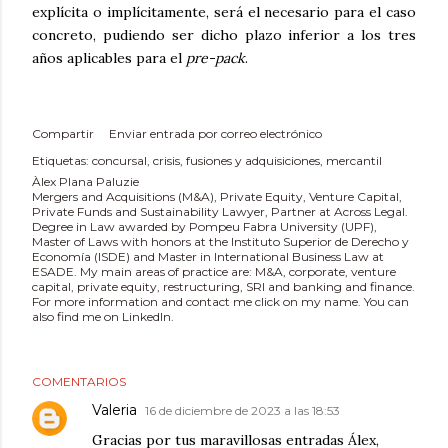
explícita o implícitamente, será el necesario para el caso
concreto, pudiendo ser dicho plazo inferior a los tres
años aplicables para el
pre-pack
.
Compartir
Enviar entrada por correo electrónico
Etiquetas:
concursal
crisis
fusiones y adquisiciones
mercantil
Àlex Plana Paluzie
Mergers and Acquisitions (M&A), Private Equity, Venture Capital,
Private Funds and Sustainability Lawyer, Partner at Across Legal.
Degree in Law awarded by Pompeu Fabra University (UPF),
Master of Laws with honors at the Instituto Superior de Derecho y
Economía (ISDE) and Master in International Business Law at
ESADE. My main areas of practice are: M&A, corporate, venture
capital, private equity, restructuring, SRI and banking and finance.
For more information and contact me click on my name. You can
also find me on LinkedIn.
COMENTARIOS
Valeria
16 de diciembre de 2023 a las 18:53
Gracias por tus maravillosas entradas Álex,