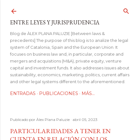
Ir al contenido principal
ENTRE LEYES Y JURISPRUDENCIA
Blog de ÀLEX PLANA PALUZIE [Between laws &
precedents] The purpose of this blog is to analize the legal
system of Catalonia, Spain and the European Union. It
focuses on business law and, in particular, corporate and
mergers and acquisitions (M&A), private equity, venture
capital and investment funds. It also addresses issues about
sustainability, economics, marketing, politics, current affairs
and other legal systems different to the aforementioned.
ENTRADAS
PUBLICACIONES
MÁS…
Publicado por
Àlex Plana Paluzie
abril 05, 2023
PARTICULARIDADES A TENER EN
CUENTA EN RELACIÓN CON LOS