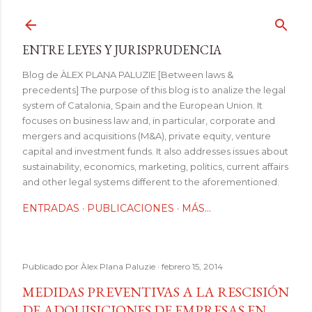
Ir al contenido principal
ENTRE LEYES Y JURISPRUDENCIA
Blog de ÀLEX PLANA PALUZIE [Between laws &
precedents] The purpose of this blog is to analize the legal
system of Catalonia, Spain and the European Union. It
focuses on business law and, in particular, corporate and
mergers and acquisitions (M&A), private equity, venture
capital and investment funds. It also addresses issues about
sustainability, economics, marketing, politics, current affairs
and other legal systems different to the aforementioned.
ENTRADAS
PUBLICACIONES
MÁS…
Publicado por
Àlex Plana Paluzie
febrero 15, 2014
MEDIDAS PREVENTIVAS A LA RESCISIÓN
DE ADQUISICIONES DE EMPRESAS EN