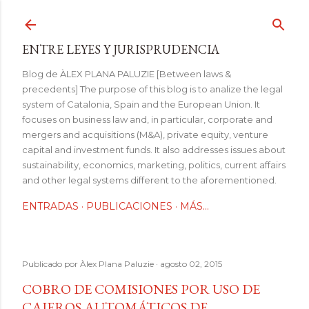
Ir al contenido principal
ENTRE LEYES Y JURISPRUDENCIA
Blog de ÀLEX PLANA PALUZIE [Between laws &
precedents] The purpose of this blog is to analize the legal
system of Catalonia, Spain and the European Union. It
focuses on business law and, in particular, corporate and
mergers and acquisitions (M&A), private equity, venture
capital and investment funds. It also addresses issues about
sustainability, economics, marketing, politics, current affairs
and other legal systems different to the aforementioned.
ENTRADAS
PUBLICACIONES
MÁS…
Publicado por
Àlex Plana Paluzie
agosto 02, 2015
COBRO DE COMISIONES POR USO DE
CAJEROS AUTOMÁTICOS DE