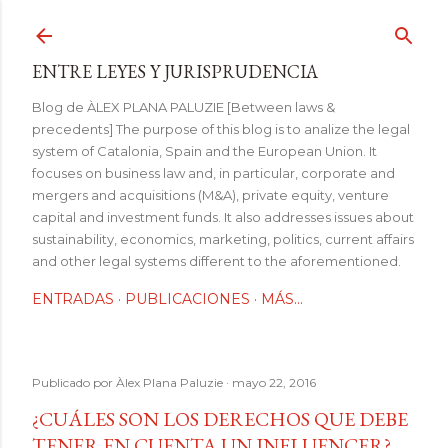
Ir al contenido principal
ENTRE LEYES Y JURISPRUDENCIA
Blog de ÀLEX PLANA PALUZIE [Between laws &
precedents] The purpose of this blog is to analize the legal
system of Catalonia, Spain and the European Union. It
focuses on business law and, in particular, corporate and
mergers and acquisitions (M&A), private equity, venture
capital and investment funds. It also addresses issues about
sustainability, economics, marketing, politics, current affairs
and other legal systems different to the aforementioned.
ENTRADAS
PUBLICACIONES
MÁS…
Publicado por
Àlex Plana Paluzie
mayo 22, 2016
¿CUÁLES SON LOS DERECHOS QUE DEBE
TENER EN CUENTA UN INFLUENCER?