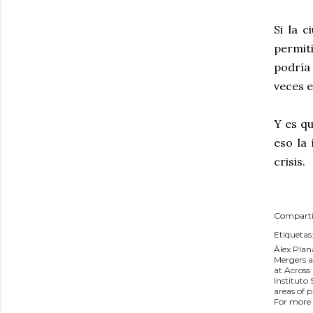
Si la 
permit
podría 
veces e
Y es qu
eso la
crisis.
Comparti
Etiquetas
Àlex Plan
Mergers a
at Across
Instituto
areas of 
For more 