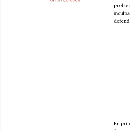
Unión Europea
proble
inculp
defend
En pri