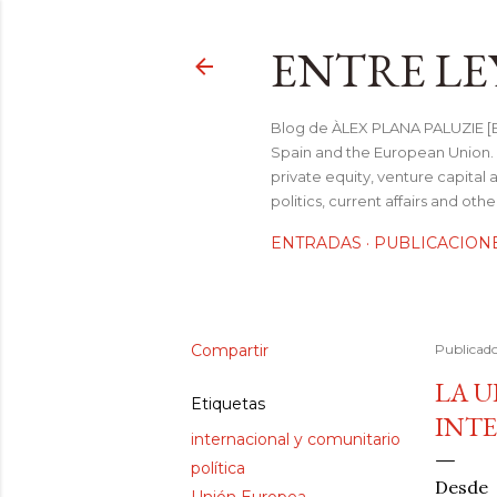
ENTRE LE
Blog de ÀLEX PLANA PALUZIE [Be
Spain and the European Union. I
private equity, venture capital 
politics, current affairs and ot
ENTRADAS
PUBLICACION
Compartir
Publicad
LA U
Etiquetas
INTE
internacional y comunitario
política
Desde 