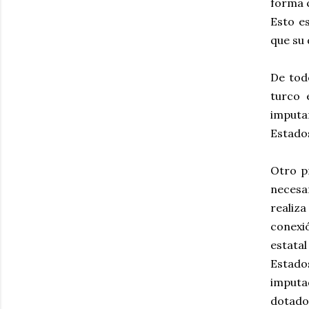
forma 
Esto e
que su 
De tod
turco 
imputa
Estado
Otro p
necesa
realiz
conexi
estata
Estado
imputa
dotado