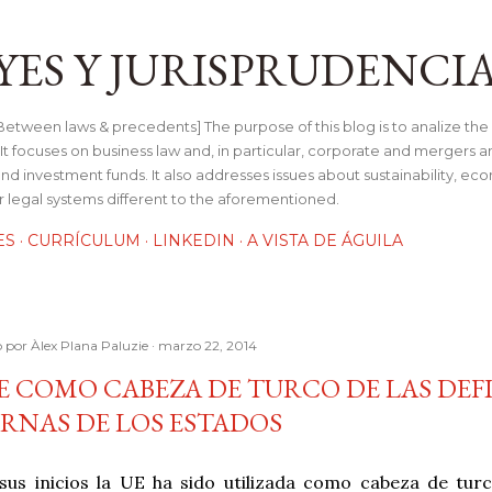
Ir al contenido principal
YES Y JURISPRUDENCI
tween laws & precedents] The purpose of this blog is to analize the 
t focuses on business law and, in particular, corporate and mergers a
and investment funds. It also addresses issues about sustainability, e
her legal systems different to the aforementioned.
ES
CURRÍCULUM
LINKEDIN
A VISTA DE ÁGUILA
o por
Àlex Plana Paluzie
marzo 22, 2014
E COMO CABEZA DE TURCO DE LAS DEF
RNAS DE LOS ESTADOS
sus inicios la UE ha sido utilizada como cabeza de turc