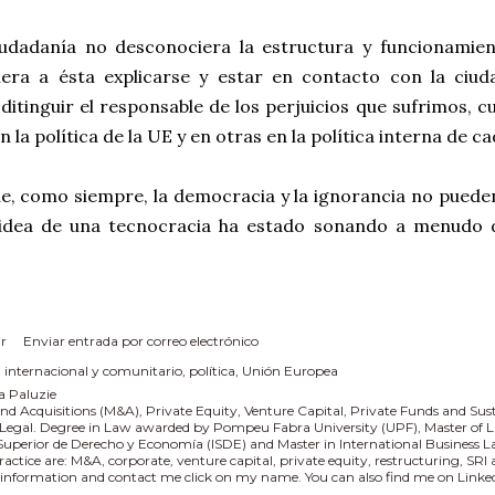
ciudadanía no desconociera la estructura y funcionamien
iera a ésta explicarse y estar en contacto con la ciuda
ditinguir el responsable de los perjuicios que sufrimos, cu
n la política de la UE y en otras en la política interna de c
e, como siempre, la democracia y la ignorancia no pueden
 idea de una tecnocracia ha estado sonando a menudo de
r
Enviar entrada por correo electrónico
:
internacional y comunitario
política
Unión Europea
a Paluzie
nd Acquisitions (M&A), Private Equity, Venture Capital, Private Funds and Sus
 Legal. Degree in Law awarded by Pompeu Fabra University (UPF), Master of L
 Superior de Derecho y Economía (ISDE) and Master in International Business
practice are: M&A, corporate, venture capital, private equity, restructuring, SR
information and contact me click on my name. You can also find me on Linked