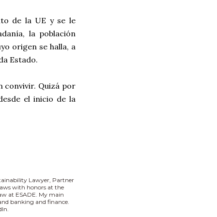
to de la UE y se le
danía, la población
yo origen se halla, a
ada Estado.
 convivir. Quizá por
sde el inicio de la
tainability Lawyer, Partner
aws with honors at the
 Law at ESADE. My main
I and banking and finance.
In.