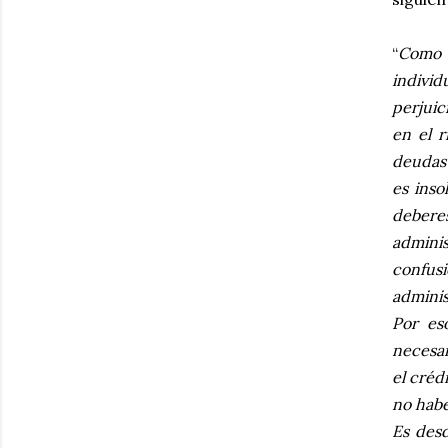
“
Como h
individ
perjuic
en el r
deudas 
es inso
deberes
adminis
confusi
adminis
Por es
necesar
el créd
no habe
Es desd