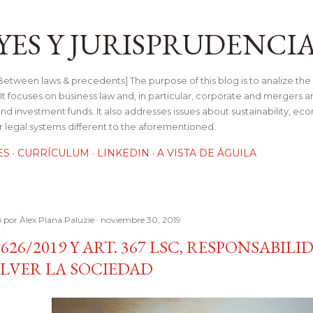
Ir al contenido principal
YES Y JURISPRUDENCI
tween laws & precedents] The purpose of this blog is to analize the 
t focuses on business law and, in particular, corporate and mergers a
and investment funds. It also addresses issues about sustainability, e
her legal systems different to the aforementioned.
ES
CURRÍCULUM
LINKEDIN
A VISTA DE ÁGUILA
o por
Àlex Plana Paluzie
noviembre 30, 2019
3626/2019 Y ART. 367 LSC, RESPONSABIL
LVER LA SOCIEDAD