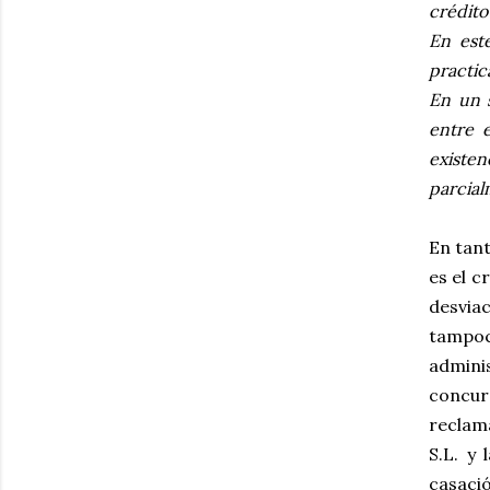
crédito
En este
practic
En un s
entre 
existe
parcial
En tant
es el 
desvia
tampoc
adminis
concur
reclama
S.L. y
casació