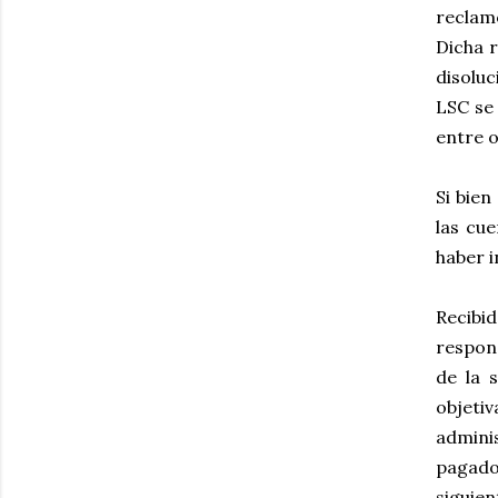
reclam
Dicha r
disoluc
LSC se
entre o
Si bien
las cu
haber i
Recibid
respons
de la 
objetiv
adminis
pagado 
siguien