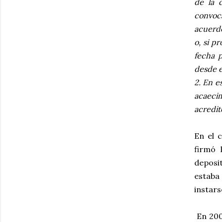
de la 
convoc
acuerdo
o, si p
fecha p
desde e
2. En e
acaecim
acredit
En el 
firmó 
deposi
estaba
instars
En 200