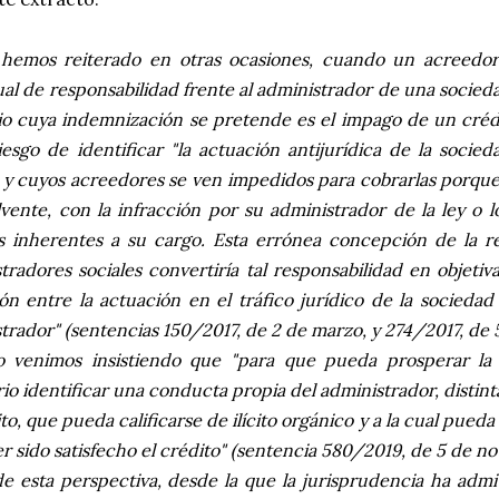
emos reiterado en otras ocasiones, cuando un acreedor 
ual de responsabilidad frente al administrador de una socied
io cuya indemnización se pretende es el impago de un crédi
iesgo de identificar "la actuación antijurídica de la soci
y cuyos acreedores se ven impedidos para cobrarlas porque
lvente, con la infracción por su administrador de la ley o l
 inherentes a su cargo. Esta errónea concepción de la re
tradores sociales convertiría tal responsabilidad en objetiv
ón entre la actuación en el tráfico jurídico de la sociedad
trador" (sentencias 150/2017, de 2 de marzo, y 274/2017, de 
o venimos insistiendo que "para que pueda prosperar la 
io identificar una conducta propia del administrador, distin
ito, que pueda calificarse de ilícito orgánico y a la cual pueda
r sido satisfecho el crédito" (sentencia 580/2019, de 5 de n
e esta perspectiva, desde la que la jurisprudencia ha adm