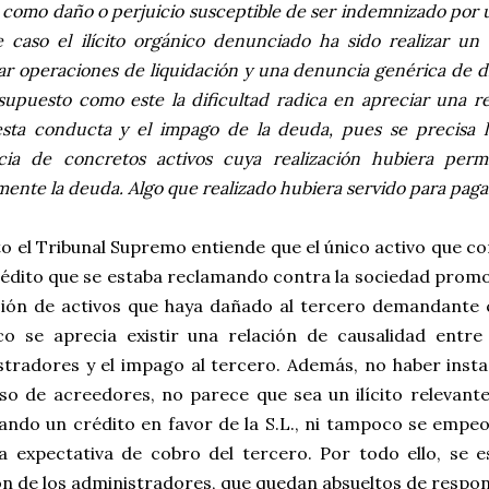
 como daño o perjuicio susceptible de ser indemnizado por u
 caso el ilícito orgánico denunciado ha sido realizar un
ar operaciones de liquidación y una denuncia genérica de di
upuesto como este la dificultad radica en apreciar una re
esta conducta y el impago de la deuda, pues se precisa l
ncia de concretos activos cuya realización hubiera perm
mente la deuda. Algo que realizado hubiera servido para pagar
o el Tribunal Supremo entiende que el único activo que cons
crédito que se estaba reclamando contra la sociedad prom
ción de activos que haya dañado al tercero demandante c
o se aprecia existir una relación de causalidad entre
tradores y el impago al tercero. Además, no haber instad
so de acreedores, no parece que sea un ilícito relevant
ndo un crédito en favor de la S.L., ni tampoco se empeor
 la expectativa de cobro del tercero. Por todo ello, se 
n de los administradores, que quedan absueltos de respon