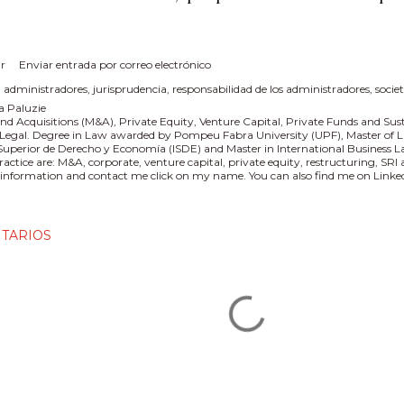
r
Enviar entrada por correo electrónico
:
administradores
jurisprudencia
responsabilidad de los administradores
socie
a Paluzie
nd Acquisitions (M&A), Private Equity, Venture Capital, Private Funds and Sus
 Legal. Degree in Law awarded by Pompeu Fabra University (UPF), Master of L
 Superior de Derecho y Economía (ISDE) and Master in International Business
practice are: M&A, corporate, venture capital, private equity, restructuring, SR
information and contact me click on my name. You can also find me on Linked
TARIOS