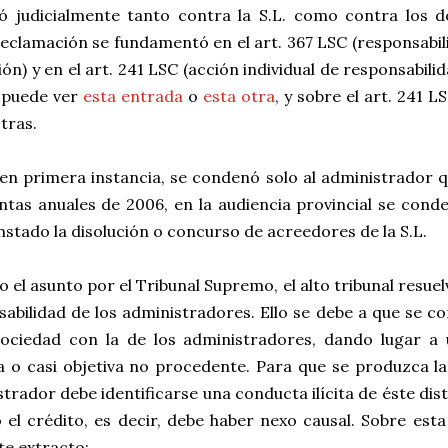
ó judicialmente tanto contra la S.L. como contra los d
eclamación se fundamentó en el art. 367 LSC (responsabili
ión) y en el art. 241 LSC (acción individual de responsabilid
 puede ver
esta entrada
o
esta otra
, y sobre el art. 241 L
tras.
 en primera instancia, se condenó solo al administrador 
entas anuales de 2006, en la audiencia provincial se con
nstado la disolución o concurso de acreedores de la S.L.
o el asunto por el Tribunal Supremo, el alto tribunal resue
abilidad de los administradores. Ello se debe a que se co
sociedad con la de los administradores, dando lugar a 
a o casi objetiva no procedente. Para que se produzca la
trador debe identificarse una conducta ilícita de éste dist
el crédito, es decir, debe haber nexo causal. Sobre esta
te extracto: