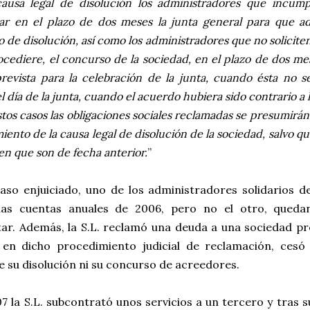
causa legal de disolución los administradores que incump
ar en el plazo de dos meses la junta general para que ad
 de disolución, así como los administradores que no soliciten 
rocediere, el concurso de la sociedad, en el plazo de dos me
revista para la celebración de la junta, cuando ésta no s
l día de la junta, cuando el acuerdo hubiera sido contrario a l
stos casos las obligaciones sociales reclamadas se presumirán
iento de la causa legal de disolución de la sociedad, salvo q
en que son de fecha anterior.
”
caso enjuiciado, uno de los administradores solidarios d
las cuentas anuales de 2006, pero no el otro, queda
tar. Además, la S.L. reclamó una deuda a una sociedad p
 en dicho procedimiento judicial de reclamación, cesó 
e su disolución ni su concurso de acreedores.
7 la S.L. subcontrató unos servicios a un tercero y tras 