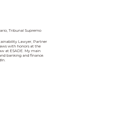
tario
Tribunal Supremo
tainability Lawyer, Partner
aws with honors at the
 Law at ESADE. My main
I and banking and finance.
In.