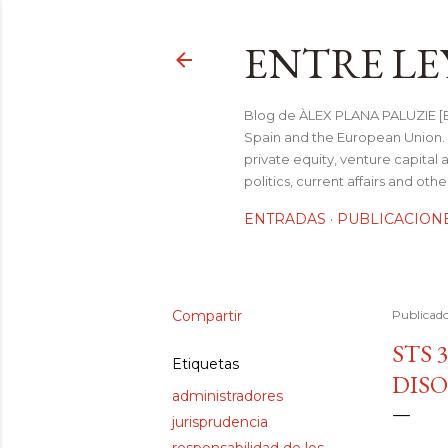
ENTRE LE
Blog de ÀLEX PLANA PALUZIE [Be
Spain and the European Union. I
private equity, venture capital 
politics, current affairs and ot
ENTRADAS
PUBLICACION
Compartir
Publicad
STS 
Etiquetas
DISO
administradores
jurisprudencia