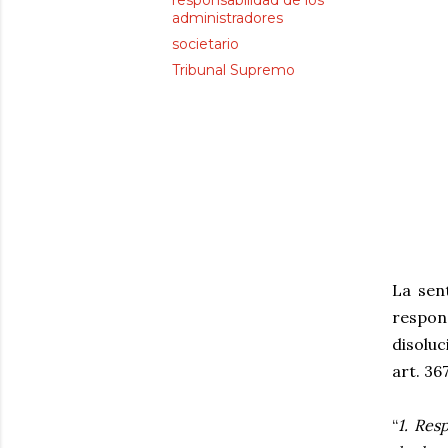
responsabilidad de los
administradores
societario
Tribunal Supremo
La sen
respons
disoluc
art. 36
“
1. Res