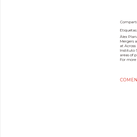
Comparti
Etiquetas
Àlex Plan
Mergers a
at Across
Instituto
areas of 
For more 
COMEN