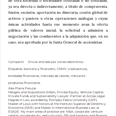
de otra sociedad o sociedades cotizadas o no cotizadas,
ya sea directa o indirectamente, a título de compraventa,
fusión, escisión, aportación no dineraria, cesión global de
activos y pasivos u otras operaciones análogas y cuyas
únicas actividades hasta ese momento sean la oferta
pública de valores inicial, la solicitud a admisión a
negociación y las conducentes a la adquisición que, en su
caso, sea aprobada por la Junta General de accionistas.
Compartir
Enviar entrada por correo electrónico
Etiquetas:
bancario y financiero
CNMV
criptoactivos
entidades financieras
mercado de valores
mercantil
productos financieros
Àlex Plana Paluzie
Mergers and Acquisitions (M&A), Private Equity, Venture Capital,
Private Funds and Sustainability Lawyer, Partner at Across Legal.
Degree in Law awarded by Pompeu Fabra University (UPF),
Master of Laws with honors at the Instituto Superior de Derecho y
Economía (ISDE) and Master in International Business Law at
ESADE. My main areas of practice are: M&A, corporate, venture
capital, private equity, restructuring, SRI and banking and finance.