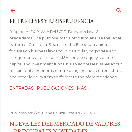
Ir al contenido principal
ENTRE LEYES Y JURISPRUDENCIA
Blog de ÀLEX PLANA PALUZIE [Between laws &
precedents] The purpose of this blog is to analize the legal
system of Catalonia, Spain and the European Union. It
focuses on business law and, in particular, corporate and
mergers and acquisitions (M&A), private equity, venture
capital and investment funds. It also addresses issues about
sustainability, economics, marketing, politics, current affairs
and other legal systems different to the aforementioned.
ENTRADAS
PUBLICACIONES
MÁS…
Publicado por
Àlex Plana Paluzie
marzo 25, 2023
NUEVA LEY DEL MERCADO DE VALORES
– PRINCIPALES NOVEDADES