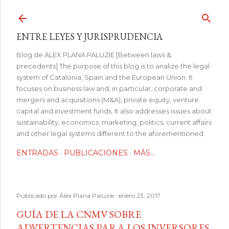
Ir al contenido principal
ENTRE LEYES Y JURISPRUDENCIA
Blog de ÀLEX PLANA PALUZIE [Between laws &
precedents] The purpose of this blog is to analize the legal
system of Catalonia, Spain and the European Union. It
focuses on business law and, in particular, corporate and
mergers and acquisitions (M&A), private equity, venture
capital and investment funds. It also addresses issues about
sustainability, economics, marketing, politics, current affairs
and other legal systems different to the aforementioned.
ENTRADAS
PUBLICACIONES
MÁS…
Publicado por
Àlex Plana Paluzie
enero 23, 2017
GUÍA DE LA CNMV SOBRE
ADVERTENCIAS PARA LOS INVERSORES