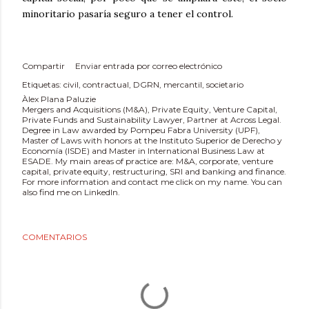
minoritario pasaría seguro a tener el control.
Compartir
Enviar entrada por correo electrónico
Etiquetas:
civil
contractual
DGRN
mercantil
societario
Àlex Plana Paluzie
Mergers and Acquisitions (M&A), Private Equity, Venture Capital,
Private Funds and Sustainability Lawyer, Partner at Across Legal.
Degree in Law awarded by Pompeu Fabra University (UPF),
Master of Laws with honors at the Instituto Superior de Derecho y
Economía (ISDE) and Master in International Business Law at
ESADE. My main areas of practice are: M&A, corporate, venture
capital, private equity, restructuring, SRI and banking and finance.
For more information and contact me click on my name. You can
also find me on LinkedIn.
COMENTARIOS