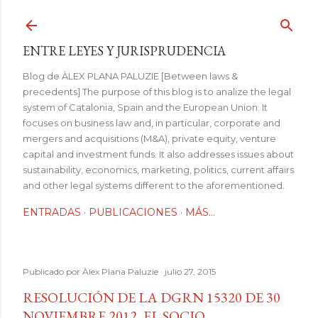
Ir al contenido principal
ENTRE LEYES Y JURISPRUDENCIA
Blog de ÀLEX PLANA PALUZIE [Between laws &
precedents] The purpose of this blog is to analize the legal
system of Catalonia, Spain and the European Union. It
focuses on business law and, in particular, corporate and
mergers and acquisitions (M&A), private equity, venture
capital and investment funds. It also addresses issues about
sustainability, economics, marketing, politics, current affairs
and other legal systems different to the aforementioned.
ENTRADAS
PUBLICACIONES
MÁS…
Publicado por
Àlex Plana Paluzie
julio 27, 2015
RESOLUCIÓN DE LA DGRN 15320 DE 30
NOVIEMBRE 2012, EL SOCIO