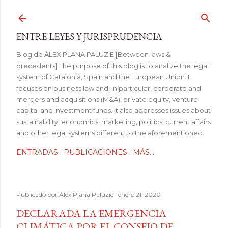
Ir al contenido principal
ENTRE LEYES Y JURISPRUDENCIA
Blog de ÀLEX PLANA PALUZIE [Between laws &
precedents] The purpose of this blog is to analize the legal
system of Catalonia, Spain and the European Union. It
focuses on business law and, in particular, corporate and
mergers and acquisitions (M&A), private equity, venture
capital and investment funds. It also addresses issues about
sustainability, economics, marketing, politics, current affairs
and other legal systems different to the aforementioned.
ENTRADAS
PUBLICACIONES
MÁS…
Publicado por
Àlex Plana Paluzie
enero 21, 2020
DECLARADA LA EMERGENCIA
CLIMÁTICA POR EL CONSEJO DE