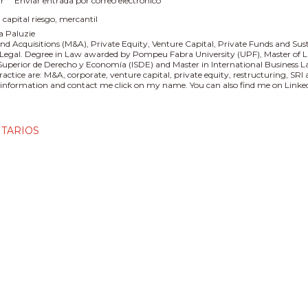
r
Enviar entrada por correo electrónico
:
capital riesgo
mercantil
a Paluzie
nd Acquisitions (M&A), Private Equity, Venture Capital, Private Funds and Sus
 Legal. Degree in Law awarded by Pompeu Fabra University (UPF), Master of L
 Superior de Derecho y Economía (ISDE) and Master in International Business
practice are: M&A, corporate, venture capital, private equity, restructuring, SR
information and contact me click on my name. You can also find me on Linked
TARIOS