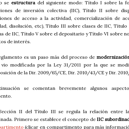
to se
estructura
del siguiente modo: Título I sobre la f
uciones de inversión colectiva (IIC), Título II sobre d
ciones de acceso a la actividad, comercialización de ac
dad, disolución, etc), Título III sobre clases de IIC, Títul
s de IIC, Título V sobre el depositario y Título VI sobre
tos de interés.
eglamento es un paso más del proceso de
modernización
 vio modificada por la Ley 31/2011 por la que se modi
osición de la Dir. 2009/65/CE, Dir. 2010/43/CE y Dir. 201
tinuación se comentan brevemente algunos aspecto
ento.
Sección II del Título III se regula la relación entre 
inada. Primero se establece el concepto de
IIC subordina
artimento
(clicar en compartimento para más informació