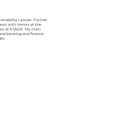
tainability Lawyer, Partner
aws with honors at the
 Law at ESADE. My main
I and banking and finance.
In.