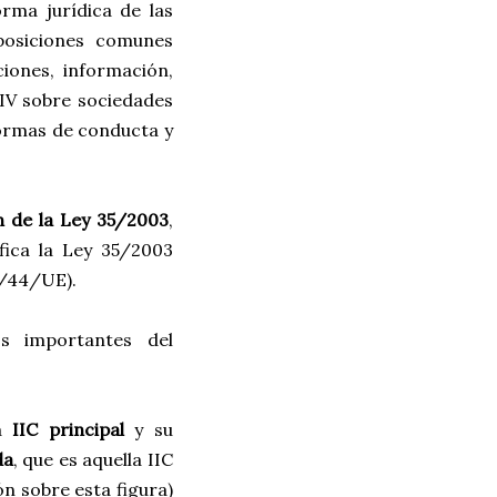
orma jurídica de las
isposiciones comunes
ciones, información,
o IV sobre sociedades
 normas de conducta y
 de la Ley 35/2003
,
fica la Ley 35/2003
0/44/UE).
s importantes del
la
IIC principal
y su
da
, que es aquella IIC
n sobre esta figura)