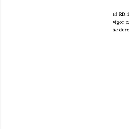
El
RD 
vigor e
se dero