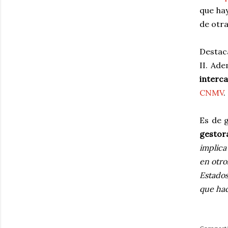
que ha
de otra
Destac
II. Ade
interc
CNMV
.
Es de 
gestor
implica
en otro
Estado
que hac