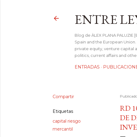
ENTRE LE
Blog de ÀLEX PLANA PALUZIE [Be
Spain and the European Union. I
private equity, venture capital 
politics, current affairs and ot
ENTRADAS
PUBLICACION
Compartir
Publicad
RD 1
Etiquetas
DE D
capital riesgo
INV
mercantil