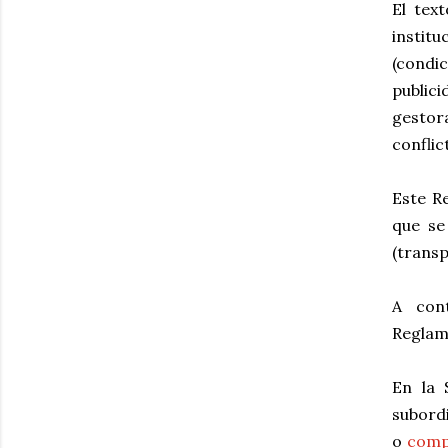
El tex
instit
(condi
publici
gestora
conflic
Este R
que se
(transp
A con
Reglam
En la 
subord
o
comp