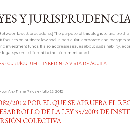
Ir al contenido principal
YES Y JURISPRUDENCI
tween laws & precedents] The purpose of this blog is to analize the 
t focuses on business law and, in particular, corporate and mergers a
and investment funds. It also addresses issues about sustainability, e
her legal systems different to the aforementioned.
ES
CURRÍCULUM
LINKEDIN
A VISTA DE ÁGUILA
o por
Àlex Plana Paluzie
julio 25, 2012
082/2012 POR EL QUE SE APRUEBA EL 
ESARROLLO DE LA LEY 35/2003 DE INST
ERSIÓN COLECTIVA