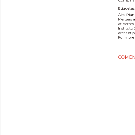
Comparti
Etiquetas
Àlex Plan
Mergers a
at Across
Instituto
areas of 
For more 
COMEN