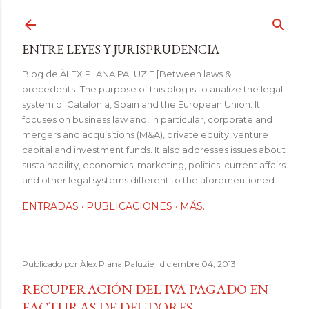
Ir al contenido principal
ENTRE LEYES Y JURISPRUDENCIA
Blog de ÀLEX PLANA PALUZIE [Between laws &
precedents] The purpose of this blog is to analize the legal
system of Catalonia, Spain and the European Union. It
focuses on business law and, in particular, corporate and
mergers and acquisitions (M&A), private equity, venture
capital and investment funds. It also addresses issues about
sustainability, economics, marketing, politics, current affairs
and other legal systems different to the aforementioned.
ENTRADAS
PUBLICACIONES
MÁS…
Publicado por
Àlex Plana Paluzie
diciembre 04, 2013
RECUPERACIÓN DEL IVA PAGADO EN
FACTURAS DE DEUDORES