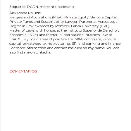
Etiquetas:
DGRN
mercantil
societario
Àlex Plana Paluzie
Mergers and Acquisitions (M&A), Private Equity, Venture Capital,
Private Funds and Sustainability Lawyer, Partner at Across Legal.
Degree in Law awarded by Pompeu Fabra University (UPF),
Master of Laws with honors at the Instituto Superior de Derecho y
Economía (ISDE) and Master in International Business Law at
ESADE. My main areas of practice are: M&A, corporate, venture
capital, private equity, restructuring, SRI and banking and finance.
For more information and contact me click on my name. You can
also find me on LinkedIn.
COMENTARIOS