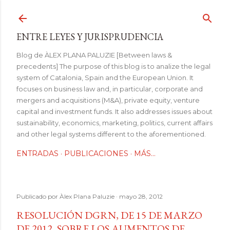
Ir al contenido principal
ENTRE LEYES Y JURISPRUDENCIA
Blog de ÀLEX PLANA PALUZIE [Between laws &
precedents] The purpose of this blog is to analize the legal
system of Catalonia, Spain and the European Union. It
focuses on business law and, in particular, corporate and
mergers and acquisitions (M&A), private equity, venture
capital and investment funds. It also addresses issues about
sustainability, economics, marketing, politics, current affairs
and other legal systems different to the aforementioned.
ENTRADAS
PUBLICACIONES
MÁS…
Publicado por
Àlex Plana Paluzie
mayo 28, 2012
RESOLUCIÓN DGRN, DE 15 DE MARZO
DE 2012, SOBRE LOS AUMENTOS DE