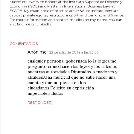
Master of Laws with honors at the Instituto Superior de Derecho y
Economía (ISDE) and Master in International Business Law at
ESADE. My main areas of practice are: M&A, corporate, venture
capital, private equity, restructuring, SRI and banking and finance.
For more information and contact me click on my name. You can
also find me on LinkedIn.
COMENTARIOS
Anónimo
22 de julio de 2014 a las 23:56
cualquier persona ,gobernada lo la lógica.me
pregunto como hacen las leyes y los cálculos
nuestras autoridades,Diputados ,senadores y
alcaldes.Una multitud que no sabe hacer una
cuenta y que no piensa en los
ciudadanos,Felicito su exposición
impecable,saludos
RESPONDER