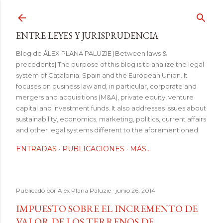
Ir al contenido principal
ENTRE LEYES Y JURISPRUDENCIA
Blog de ÀLEX PLANA PALUZIE [Between laws &
precedents] The purpose of this blog is to analize the legal
system of Catalonia, Spain and the European Union. It
focuses on business law and, in particular, corporate and
mergers and acquisitions (M&A), private equity, venture
capital and investment funds. It also addresses issues about
sustainability, economics, marketing, politics, current affairs
and other legal systems different to the aforementioned.
ENTRADAS
PUBLICACIONES
MÁS…
Publicado por
Àlex Plana Paluzie
junio 26, 2014
IMPUESTO SOBRE EL INCREMENTO DE
VALOR DE LOS TERRENOS DE