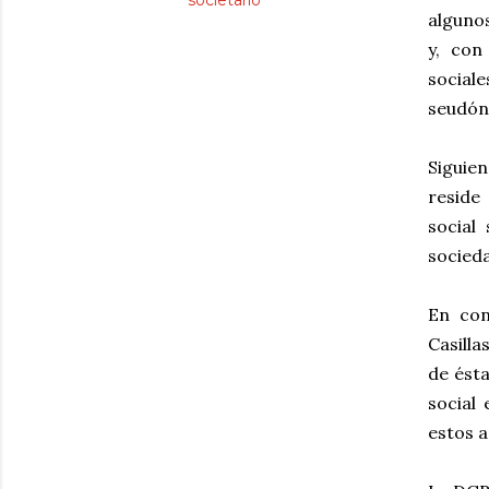
societario
algunos
y, con
sociale
seudón
Siguie
reside
social
socied
En con
Casilla
de ésta
social
estos a