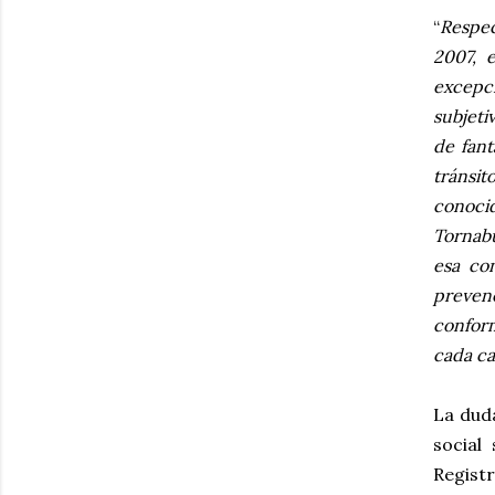
“
Respec
2007, 
excepc
subjeti
de fant
tránsit
conoci
Tornabu
esa co
prevenc
conform
cada ca
La duda
social
Regist