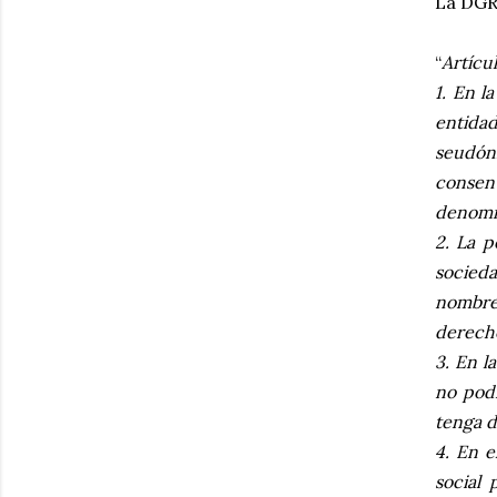
La DGRN
“
Artícu
1. En l
entidad
seudó
consen
denomin
2. La p
socied
nombre 
derech
3. En l
no podr
tenga d
4. En e
social 