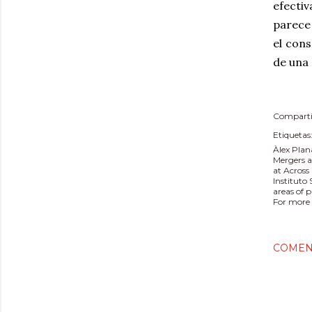
efecti
parece 
el cons
de una 
Comparti
Etiquetas
Àlex Plan
Mergers a
at Across
Instituto
areas of 
For more 
COMEN