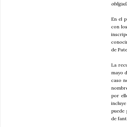
obligad
En el 
con los
inscri
conocim
de Pat
La rec
mayo d
caso n
nombre
por el
incluy
puede 
de fant