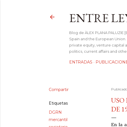
ENTRE LE
Blog de ÀLEX PLANA PALUZIE [Be
Spain and the European Union. I
private equity, venture capital 
politics, current affairs and ot
ENTRADAS
PUBLICACION
Compartir
Publicad
USO 
Etiquetas
DE 1
DGRN
mercantil
En la 