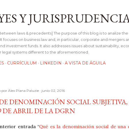
Ir al contenido principal
YES Y JURISPRUDENCI
tween laws & precedents] The purpose of this blog is to analize the 
t focuses on business law and, in particular, corporate and mergers a
and investment funds. It also addresses issues about sustainability, e
her legal systems different to the aforementioned.
ES
CURRÍCULUM
LINKEDIN
A VISTA DE ÁGUILA
o por
Àlex Plana Paluzie
junio 02, 2016
DE DENOMINACIÓN SOCIAL SUBJETIVA
9 DE ABRIL DE LA DGRN
anterior entrada “
Qué es la denominación social de una