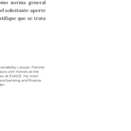
Como norma general
el solicitante aporte
tifique que se trata
tainability Lawyer, Partner
aws with honors at the
 Law at ESADE. My main
I and banking and finance.
In.