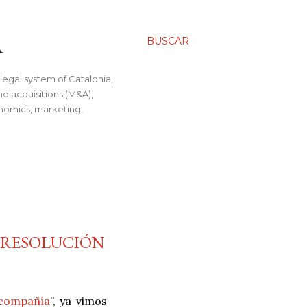
A
BUSCAR
legal system of Catalonia,
nd acquisitions (M&A),
conomics, marketing,
, RESOLUCIÓN
 compañía
”, ya vimos