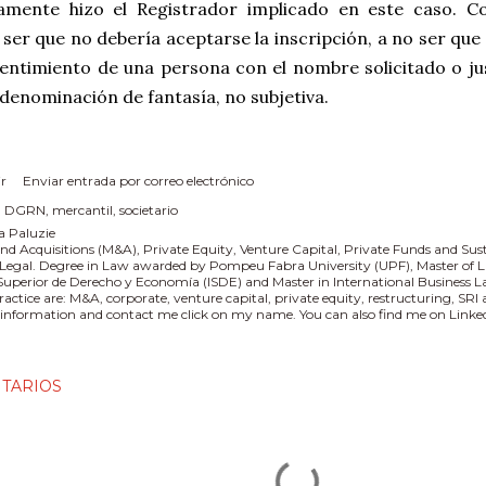
vamente hizo el Registrador implicado en este caso. 
ser que no debería aceptarse la inscripción, a no ser que 
entimiento de una persona con el nombre solicitado o jus
denominación de fantasía, no subjetiva.
r
Enviar entrada por correo electrónico
:
DGRN
mercantil
societario
a Paluzie
nd Acquisitions (M&A), Private Equity, Venture Capital, Private Funds and Sus
 Legal. Degree in Law awarded by Pompeu Fabra University (UPF), Master of L
 Superior de Derecho y Economía (ISDE) and Master in International Business
practice are: M&A, corporate, venture capital, private equity, restructuring, SR
information and contact me click on my name. You can also find me on Linked
TARIOS