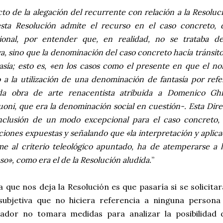
to de la alegación del recurrente con relación a la Resolu
esta Resolución admite el recurso en el caso concreto, 
ional, por entender que, en realidad, no se trataba 
va, sino que la denominación del caso concreto hacía tránsi
asía; esto es, «en los casos como el presente en que el n
o a la utilización de una denominación de fantasía por refer
da obra de arte renacentista atribuida a Domenico Ghi
oni, que era la denominación social en cuestión-. Esta Dire
nclusión de un modo excepcional para el caso concreto, y
iones expuestas y señalando que «la interpretación y aplica
e al criterio teleológico apuntado, ha de atemperarse a l
so», como era el de la Resolución aludida.
”
 que nos deja la Resolución es que pasaría si se solicit
 subjetiva que no hiciera referencia a ninguna persona
rador no tomara medidas para analizar la posibilidad