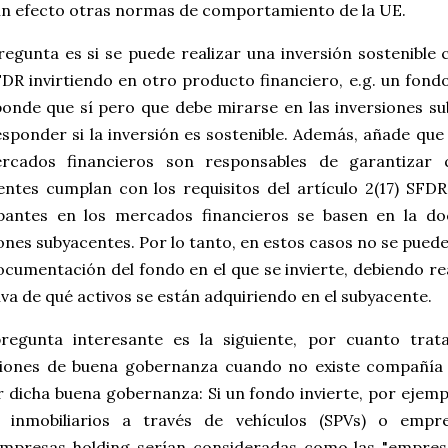
sin efecto otras normas de comportamiento de la UE.
egunta es si se puede realizar una inversión sostenible 
FDR invirtiendo en otro producto financiero, e.g. un fond
ponde que sí pero que debe mirarse en las inversiones s
sponder si la inversión es sostenible. Además, añade que 
rcados financieros son responsables de garantizar q
entes cumplan con los requisitos del artículo 2(17) SFDR
ipantes en los mercados financieros se basen en la d
ones subyacentes. Por lo tanto, en estos casos no se pued
ocumentación del fondo en el que se invierte, debiendo re
va de qué activos se están adquiriendo en el subyacente.
regunta interesante es la siguiente, por cuanto trat
ciones de buena gobernanza cuando no existe compañía 
r dicha buena gobernanza: Si un fondo invierte, por ejemp
s inmobiliarios a través de vehículos (SPVs) o empre
mpresas holding serían consideradas como las "empresa