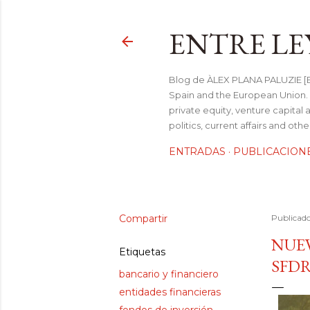
ENTRE LE
Blog de ÀLEX PLANA PALUZIE [Be
Spain and the European Union. I
private equity, venture capital 
politics, current affairs and ot
ENTRADAS
PUBLICACION
Compartir
Publicad
NUEV
Etiquetas
SFD
bancario y financiero
entidades financieras