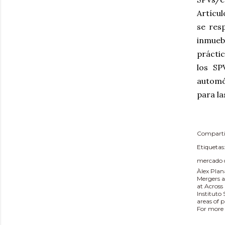
Artícu
se res
inmueb
prácti
los SP
automó
para la
Comparti
Etiquetas
mercado d
Àlex Plan
Mergers a
at Across
Instituto
areas of 
For more 