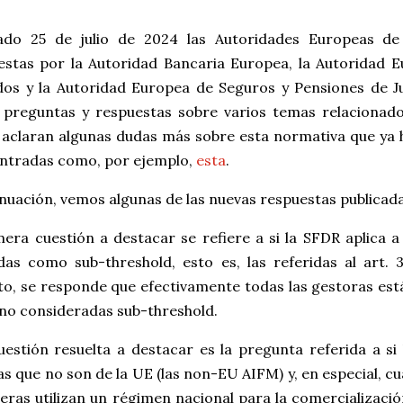
ado 25 de julio de 2024 las Autoridades Europeas de 
stas por la Autoridad Bancaria Europea, la Autoridad E
os y la Autoridad Europea de Seguros y Pensiones de Jub
 preguntas y respuestas sobre varios temas relacionad
se aclaran algunas dudas más sobre esta normativa que ya
entradas como, por ejemplo,
esta
.
nuación, vemos algunas de las nuevas respuestas publicada
era cuestión a destacar se refiere a si la SFDR aplica a
das como sub-threshold, esto es, las referidas al art. 
o, se responde que efectivamente todas las gestoras está
 no consideradas sub-threshold.
estión resuelta a destacar es la pregunta referida a si 
s que no son de la UE (las non-EU AIFM) y, en especial, c
eras utilizan un régimen nacional para la comercializaci