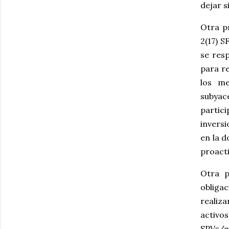
dejar 
Otra pr
2(17) S
se res
para re
los me
subyac
partic
inversi
en la d
proacti
Otra p
obliga
realiza
activo
SPVs/e