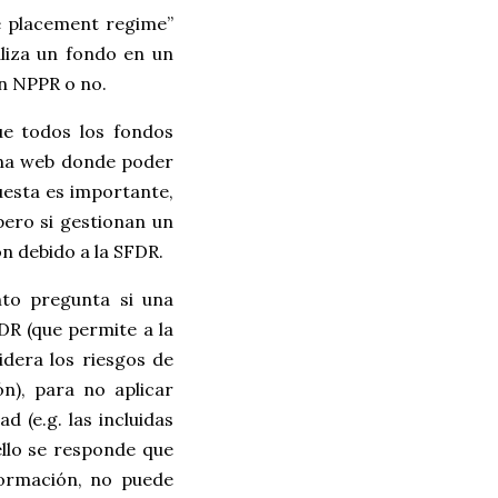
te placement regime”
liza un fondo en un
n NPPR o no.
ue todos los fondos
ina web donde poder
uesta es importante,
pero si gestionan un
ón debido a la SFDR.
to pregunta si una
DR (que permite a la
dera los riesgos de
ón), para no aplicar
d (e.g. las incluidas
 ello se responde que
formación, no puede