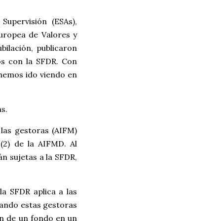
Supervisión (ESAs),
uropea de Valores y
ilación, publicaron
os con la SFDR. Con
 hemos ido viendo en
s.
 las gestoras (AIFM)
3(2) de la AIFMD. Al
n sujetas a la SFDR,
la SFDR aplica a las
uando estas gestoras
ón de un fondo en un