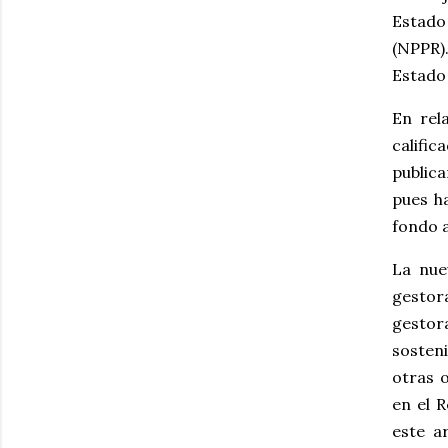
Estado
(NPPR)
Estado 
En rel
califi
publica
pues h
fondo a
La nue
gestora
gestor
sosten
otras o
en el 
este a