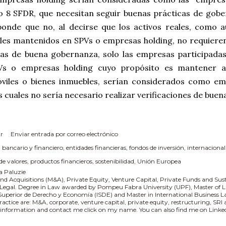
lo 8 SFDR, que necesitan seguir buenas prácticas de gob
ponde que no, al decirse que los activos reales, como a
les mantenidos en SPVs o empresas holding, no requieren
cas de buena gobernanza, solo las empresas participadas
Vs o empresas holding cuyo propósito es mantener a
viles o bienes inmuebles, serían considerados como em
s cuales no sería necesario realizar verificaciones de bue
r
Enviar entrada por correo electrónico
:
bancario y financiero
entidades financieras
fondos de inversión
internaciona
e valores
productos financieros
sostenibilidad
Unión Europea
a Paluzie
nd Acquisitions (M&A), Private Equity, Venture Capital, Private Funds and Sus
 Legal. Degree in Law awarded by Pompeu Fabra University (UPF), Master of L
 Superior de Derecho y Economía (ISDE) and Master in International Business
practice are: M&A, corporate, venture capital, private equity, restructuring, SR
information and contact me click on my name. You can also find me on Linked