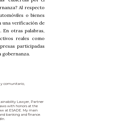
ernanza? Al respecto
utomóviles o bienes
 una verificación de
. En otras palabras,
ctivos reales como
presas participadas
na gobernanza.
l y comunitario
tainability Lawyer, Partner
aws with honors at the
 Law at ESADE. My main
I and banking and finance.
In.