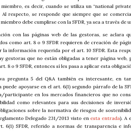
 miembro, es decir, cuando se utiliza un “national priva
. Al respecto, se responde que siempre que se comercia
miembro debe cumplirse con la SFDR, ya sea a través de u
ación con las páginas web de las gestoras, se aclara q
cados como art. 8 o 9 SFDR requieren de creación de pág
r la información requerida por el art. 10 SFDR. Esta resp
ay gestoras que no están obligadas a tener página web, 
rt. 8 o 9 SFDR, entonces sí les pasa a aplicar esta obligaci
va pregunta 5 del Q&A también es interesante, en tan
 puede apoyarse en el art. 6(1) segundo párrafo de la SF
a/participante en los mercados financieros que no consi
ibilidad como relevantes para sus decisiones de inversi
bligaciones sobre la normativa de riesgos de sostenibilida
Reglamento Delegado 231/2013 visto en
esta entrada
). A
rt. 6(1) SFDR, referido a normas de transparencia e in