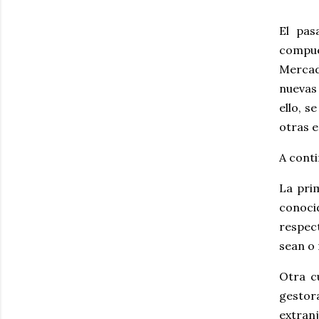
El pas
compue
Mercad
nuevas
ello, 
otras 
A conti
La prim
conoci
respect
sean o
Otra cu
gestora
extranj