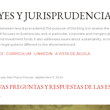
Ir al contenido principal
YES Y JURISPRUDENCI
tween laws & precedents] The purpose of this blog is to analize the 
t focuses on business law and, in particular, corporate and mergers a
and investment funds. It also addresses issues about sustainability, e
her legal systems different to the aforementioned.
ES
CURRÍCULUM
LINKEDIN
A VISTA DE ÁGUILA
o por
Àlex Plana Paluzie
septiembre 11, 2024
AS PREGUNTAS Y RESPUESTAS DE LAS E
R