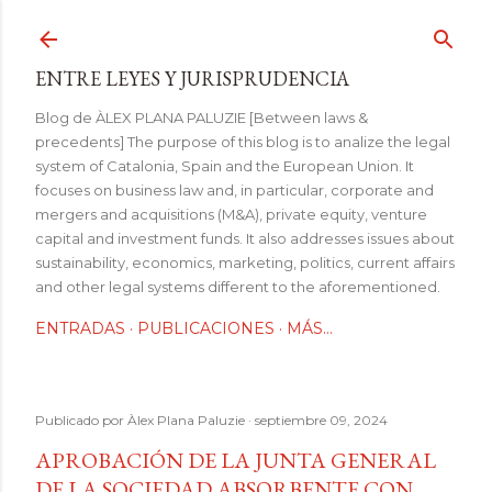
Ir al contenido principal
ENTRE LEYES Y JURISPRUDENCIA
Blog de ÀLEX PLANA PALUZIE [Between laws &
precedents] The purpose of this blog is to analize the legal
system of Catalonia, Spain and the European Union. It
focuses on business law and, in particular, corporate and
mergers and acquisitions (M&A), private equity, venture
capital and investment funds. It also addresses issues about
sustainability, economics, marketing, politics, current affairs
and other legal systems different to the aforementioned.
ENTRADAS
PUBLICACIONES
MÁS…
Publicado por
Àlex Plana Paluzie
septiembre 09, 2024
APROBACIÓN DE LA JUNTA GENERAL
DE LA SOCIEDAD ABSORBENTE CON