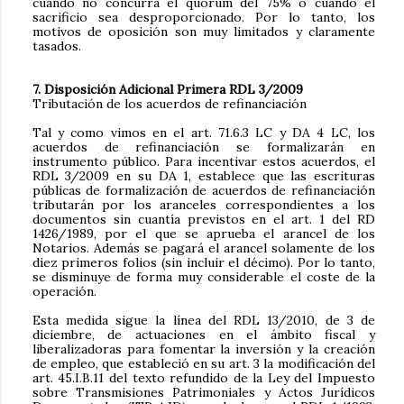
cuando no concurra el quórum del 75% o cuando el
sacrificio sea desproporcionado. Por lo tanto, los
motivos de oposición son muy limitados y claramente
tasados.
7. Disposición Adicional Primera RDL 3/2009
Tributación de los acuerdos de refinanciación
Tal y como vimos en el art. 71.6.3 LC y DA 4 LC, los
acuerdos de refinanciación se formalizarán en
instrumento público. Para incentivar estos acuerdos, el
RDL 3/2009 en su DA 1, establece que las escrituras
públicas de formalización de acuerdos de refinanciación
tributarán por los aranceles correspondientes a los
documentos sin cuantía previstos en el art. 1 del RD
1426/1989, por el que se aprueba el arancel de los
Notarios. Además se pagará el arancel solamente de los
diez primeros folios (sin incluir el décimo). Por lo tanto,
se disminuye de forma muy considerable el coste de la
operación.
Esta medida sigue la línea del RDL 13/2010, de 3 de
diciembre, de actuaciones en el ámbito fiscal y
liberalizadoras para fomentar la inversión y la creación
de empleo, que estableció en su art. 3 la modificación del
art. 45.I.B.11 del texto refundido de la Ley del Impuesto
sobre Transmisiones Patrimoniales y Actos Jurídicos