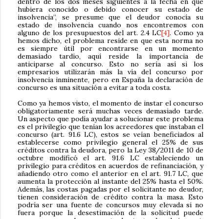
dentro de los dos meses siguientes a la fecha en que
hubiera conocido o debido conocer su estado de
insolvencia”, se presume que el deudor conocía su
estado de insolvencia cuando nos encontremos con
alguno de los presupuestos del art. 2.4 LC
[4]
. Como ya
hemos dicho, el problema reside en que esta norma no
es siempre útil por encontrarse en un momento
demasiado tardío, aquí reside la importancia de
anticiparse al concurso. Esto no sería así si los
empresarios utilizarán más la vía del concurso por
insolvencia inminente, pero en España la declaración de
concurso es una situación a evitar a toda costa.
Como ya hemos visto, el momento de instar el concurso
obligatoriamente será muchas veces demasiado tarde.
Un aspecto que podía ayudar a solucionar este problema
es el privilegio que tenían los acreedores que instaban el
concurso (art. 91.6 LC), estos se veían beneficiados al
establecerse como privilegio general el 25% de sus
créditos contra la deudora, pero la Ley 38/2011 de 10 de
octubre modificó el art. 91.6 LC estableciendo un
privilegio para créditos en acuerdos de refinanciación, y
añadiendo otro como el anterior en el art. 91.7 LC, que
aumenta la protección al instante del 25% hasta el 50%.
Además, las costas pagadas por el solicitante no deudor,
tienen consideración de crédito contra la masa. Esto
podría ser una fuente de concursos muy elevada si no
fuera porque la desestimación de la solicitud puede