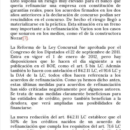
Esto suponía un riesgo muy elevado para el banco que
quería refinanciar una empresa con constitución de
garantías reales, pues los acuerdos firmados en los dos
años anteriores a la declaración de concurso podían ser
rescindidos en el concurso. De hecho el riesgo llegó a
materializarse en la práctica. Esta situación era un freno
muy importante a la refinanciación. Varios son los casos
que sonaron en los medios, como el de la constructora
Nozar
[7]
.
La Reforma de la Ley Concursal fue aprobada por el
Congreso de los Diputados el 22 de septiembre de 2011.
Entra en vigor el 1 de enero de 2012, pero hay
disposiciones que lo hacen el día siguiente a su
publicación en el BOE, como el art. 5 bis LC. Además
también lo hacen con antelación el 84.2.11 LC, el 91.6 LC y
la DA4 de la LC, todos ellos hacen referencia a los
acuerdos de refinanciación. Como ya hemos dicho antes,
estas últimas medidas para acuerdos de refinanciación
han sido criticadas negativamente por algunos autores.
Se trata de unas medidas claramente beneficiosas para
las entidades de crédito, pero también benefician a la
deudora, que verá ampliadas sus posibilidades de
financiarse.
La nueva redacción del art. 84.2.11 LC establece que el
50% de los créditos nacidos de un acuerdo de
refinanciación que cumpla los requisitos del art. 71.6 LC