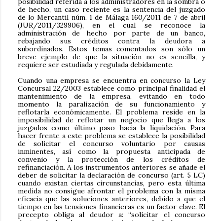
posibilidad referida a los administradores en la sombra o
de hecho, un caso reciente es la sentencia del juzgado
de lo Mercantil núm. 1 de Málaga 160/2011 de 7 de abril
(JUR/2011/329906), en el cual se reconoce la
administración de hecho por parte de un banco,
rebajando sus créditos contra la deudora a
subordinados. Estos temas comentados son sólo un
breve ejemplo de que la situación no es sencilla, y
requiere ser estudiada y regulada debidamente.
Cuando una empresa se encuentra en concurso la Ley
Concursal 22/2003 establece como principal finalidad el
mantenimiento de la empresa, evitando en todo
momento la paralización de su funcionamiento y
reflotarla económicamente. El problema reside en la
imposibilidad de reflotar un negocio que llega a los
juzgados como último paso hacia la liquidación. Para
hacer frente a este problema se establece la posibilidad
de solicitar el concurso voluntario por causas
inminentes, así como la propuesta anticipada de
convenio y la protección de los créditos de
refinanciación. A los instrumentos anteriores se añade el
deber de solicitar la declaración de concurso (art. 5 LC)
cuando existan ciertas circunstancias, pero esta última
medida no consigue afrontar el problema con la misma
eficacia que las soluciones anteriores, debido a que el
tiempo en las tensiones financieras es un factor clave. El
precepto obliga al deudor a: “solicitar el concurso