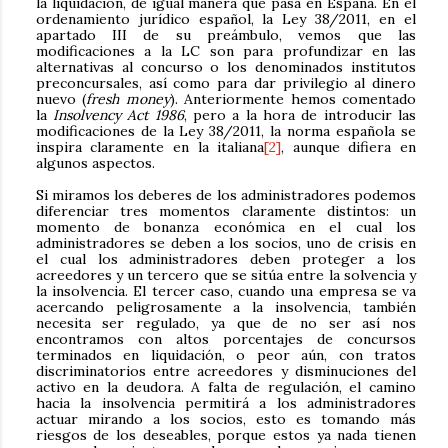
la liquidación, de igual manera que pasa en España. En el
ordenamiento jurídico español, la Ley 38/2011, en el
apartado III de su preámbulo, vemos que las
modificaciones a la LC son para profundizar en las
alternativas al concurso o los denominados institutos
preconcursales, así como para dar privilegio al dinero
nuevo (
fresh money
). Anteriormente hemos comentado
la
Insolvency Act 1986
, pero a la hora de introducir las
modificaciones de la Ley 38/2011, la norma española se
inspira claramente en la italiana
[2]
, aunque difiera en
algunos aspectos.
Si miramos los deberes de los administradores podemos
diferenciar tres momentos claramente distintos: un
momento de bonanza económica en el cual los
administradores se deben a los socios, uno de crisis en
el cual los administradores deben proteger a los
acreedores y un tercero que se sitúa entre la solvencia y
la insolvencia. El tercer caso, cuando una empresa se va
acercando peligrosamente a la insolvencia, también
necesita ser regulado, ya que de no ser así nos
encontramos con altos porcentajes de concursos
terminados en liquidación, o peor aún, con tratos
discriminatorios entre acreedores y disminuciones del
activo en la deudora. A falta de regulación, el camino
hacia la insolvencia permitirá a los administradores
actuar mirando a los socios, esto es tomando más
riesgos de los deseables, porque estos ya nada tienen