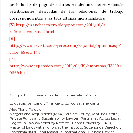
período; las de pago de salarios e indemnizaciones y demás
retribuciones derivadas de las relaciones de trabajo
correspondientes a las tres últimas mensualidades.
[5]
http://jsanchezcalero.blogspot.com/2011/10/la-
reforma-concursal.html
[6]
http://www.revistaconsejeros.com/espaniol/opinion.asp?
valor=65&id=144
[7]
http://www.expansion.com/2010/01/19/empresas/126394
0669.html
Compartir
Enviar entrada por correo electrónico
Etiquetas:
bancario y financiero
concursal
mercantil
Àlex Plana Paluzie
Mergers and Acquisitions (M&A), Private Equity, Venture Capital,
Private Funds and Sustainability Lawyer, Partner at Across Legal.
Degree in Law awarded by Pompeu Fabra University (UPF),
Master of Laws with honors at the Instituto Superior de Derecho y
Economía (ISDE) and Master in International Business Law at