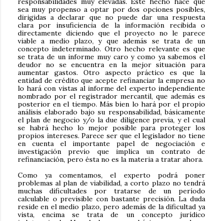
responsabilidades muy elevadas. Este hecho hace que
sea muy propenso a optar por dos opciones posibles,
dirigidas a declarar que no puede dar una respuesta
clara por insuficiencia de la información recibida o
directamente diciendo que el proyecto no le parece
viable a medio plazo, y que además se trata de un
concepto indeterminado. Otro hecho relevante es que
se trata de un informe muy caro y como ya sabemos el
deudor no se encuentra en la mejor situación para
aumentar gastos. Otro aspecto práctico es que la
entidad de crédito que acepte refinanciar la empresa no
lo hará con vistas al informe del experto independiente
nombrado por el registrador mercantil, que además es
posterior en el tiempo. Más bien lo hará por el propio
análisis elaborado bajo su responsabilidad, básicamente
el plan de negocio y/o la due diligence previa, y el cual
se habrá hecho lo mejor posible para proteger los
propios intereses. Parece ser que el legislador no tiene
en cuenta el importante papel de negociación e
investigación previo que implica un contrato de
refinanciación, pero ésta no es la materia a tratar ahora.
Como ya comentamos, el experto podrá poner
problemas al plan de viabilidad, a corto plazo no tendrá
muchas dificultades por tratarse de un período
calculable o previsible con bastante precisión. La duda
reside en el medio plazo, pero además de la dificultad ya
vista, encima se trata de un concepto jurídico