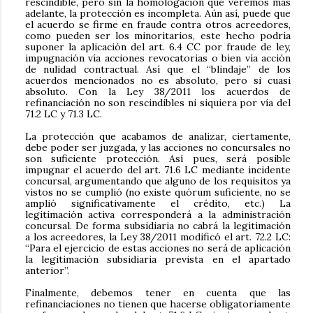
rescindible, pero sin la homologación que veremos más
adelante, la protección es incompleta. Aún así, puede que
el acuerdo se firme en fraude contra otros acreedores,
como pueden ser los minoritarios, este hecho podría
suponer la aplicación del art. 6.4 CC por fraude de ley,
impugnación vía acciones revocatorias o bien vía acción
de nulidad contractual. Así que el “blindaje” de los
acuerdos mencionados no es absoluto, pero si cuasi
absoluto. Con la Ley 38/2011 los acuerdos de
refinanciación no son rescindibles ni siquiera por vía del
71.2 LC y 71.3 LC.
La protección que acabamos de analizar, ciertamente,
debe poder ser juzgada, y las acciones no concursales no
son suficiente protección. Así pues, será posible
impugnar el acuerdo del art. 71.6 LC mediante incidente
concursal, argumentando que alguno de los requisitos ya
vistos no se cumplió (no existe quórum suficiente, no se
amplió significativamente el crédito, etc.) La
legitimación activa corresponderá a la administración
concursal. De forma subsidiaria no cabrá la legitimación
a los acreedores, la Ley 38/2011 modificó el art. 72.2 LC:
“Para el ejercicio de estas acciones no será de aplicación
la legitimación subsidiaria prevista en el apartado
anterior”.
Finalmente, debemos tener en cuenta que las
refinanciaciones no tienen que hacerse obligatoriamente