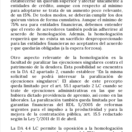
establecerse un quórum superior y afectar únicamente a
entidades de crédito, aunque con respecto al mínimo
para adoptarse se trata de un aumento poco relevante,
de un 15%. De todos modos, se deberán cumplir los dos
quórum vistos de forma cumulativa. Aunque el mínimo de
75% sea para entidades financieras, debemos entender
que el resto de acreedores también podrán adherirse al
acuerdo de homologación. Además, la homologación
requerirá que no exista un sacrificio desproporcionado
para las entidades financieras no aceptantes del acuerdo
y que quedarán obligadas (a la espera forzosa).
Otro aspecto relevante de la homologación es la
facultad de paralizar las ejecuciones singulares contra el
patrimonio de la deudora. Esta posibilidad se encuentra
en la DA 4.2 apartado 2, cuando establece “En la misma
solicitud se podrá interesar la paralización de
ejecuciones singulares”. El alance de este precepto
queda limitado por el art. 55.1 apartado 2 LC cuando se
trate de ejecuciones administrativas en las que se
hubiera dictado providencia de apremio, así como en las
laborales. La paralización también queda limitada por las
garantías financieras del RDL 5/2005 de reformas
urgentes para el impulso a la productividad y para la
mejora de la contratación pública, art. 15.5 redactado
según la Ley 7/2011 de 11 de abril.
La DA 4.4 LC permite la oposición a la homologación