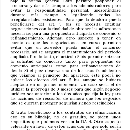
bajo la norma general. Esto permite posponer el
concurso y dar más tiempo a los administradores para
evitar la responsabilidad personal, asesorándose
durante más tiempo y legalizando todas las
irregularidades existentes. Para que la deudora pueda
beneficiarse del art. 5 bis se necesita entablar
negociaciones con la finalidad de obtener las adhesiones
necesarias para una propuesta anticipada de convenio o
refinanciamiento. Además, otro aspecto a tener en
cuenta es que las negociaciones en curso permiten
evitar que un acreedor pueda instar el concurso
necesario, así se asegura el mantenimiento del período
ampliado. Por lo tanto, el artículo 5 bis permite retrasar
la solicitud de concurso tanto para propuestas de
convenio anticipadas como para refinanciaciones de
deuda. Si el juez observa uno de los usos fraudulentos
que veíamos al principio del apartado, éste podrá no
aplicar los efectos del art. 5 bis, aunque se hubiera
aceptado en un primer momento. Un caso sería el de
utilizar la prórroga de 3 meses para que algún negocio
jurídico sea anterior a los dos años que fija la ley para
las acciones de rescisión, de manera que los negocios
que se querían proteger seguirían siendo rescindibles.
El trato beneficioso a los contratos de refinanciación,
eso es su blindaje, no es gratuito, se piden unos
requisitos que podemos ver en la DA 4. Otro aspecto
relevante en favor de estos acuerdos es que solo serán