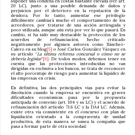
suponer una condena en costas bastante elevada (ver art.
20 LC), junto a una posible demanda de daños y
perjuicios por el deterioro en la reputación de la
deudora. Por lo tanto, aumentar ese privilegio
difícilmente cambiará mucho el comportamiento de los
acreedores, por tratarse de una acción arriesgada y
poco utilizada, aunque aún esta por ver lo que pasará. En
cambio, sí ha sido muy destacable la protección de los
acuerdos de refinanciación, hecho criticado
negativamente por algunos autores como Sánchez-
Calero en su blog
[5]
o José Carlos González Vázquez en
su artículo “
La última reforma concursal o cómo no se
debería legislar
”
[6]
. De todos modos, debemos tener en
cuenta que las protecciones introducidas no van
dirigidas en exclusiva a los bancos, se trata de reconocer
el alto porcentaje de riesgo para aumentar la liquidez de
las empresas en crisis.
En definitiva, las dos principales vías para evitar la
disolución cuando la empresa se encuentra en graves
dificultades económicas pasa por la propuesta
anticipada de convenio (art. 104 y ss LC) y el acuerdo de
refinanciación del artículo 71.6 LC y la DA4 LC. Además,
existe otra vía consistente en el concurso con plan de
liquidación orientado a la compraventa de unidad
productiva, de esta manera se sanea la compañía que
pasa a formar parte de otra sociedad.