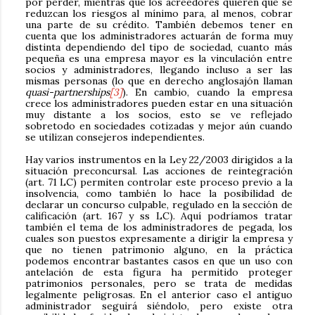
por perder, mientras que los acreedores quieren que se
reduzcan los riesgos al mínimo para, al menos, cobrar
una parte de su crédito. También debemos tener en
cuenta que los administradores actuarán de forma muy
distinta dependiendo del tipo de sociedad, cuanto más
pequeña es una empresa mayor es la vinculación entre
socios y administradores, llegando incluso a ser las
mismas personas (lo que en derecho anglosajón llaman
quasi-partnerships
[3]
). En cambio, cuando la empresa
crece los administradores pueden estar en una situación
muy distante a los socios, esto se ve reflejado
sobretodo en sociedades cotizadas y mejor aún cuando
se utilizan consejeros independientes.
Hay varios instrumentos en la Ley 22/2003 dirigidos a la
situación preconcursal. Las acciones de reintegración
(art. 71 LC) permiten controlar este proceso previo a la
insolvencia, como también lo hace la posibilidad de
declarar un concurso culpable, regulado en la sección de
calificación (art. 167 y ss LC). Aquí podríamos tratar
también el tema de los administradores de pegada, los
cuales son puestos expresamente a dirigir la empresa y
que no tienen patrimonio alguno, en la práctica
podemos encontrar bastantes casos en que un uso con
antelación de esta figura ha permitido proteger
patrimonios personales, pero se trata de medidas
legalmente peligrosas. En el anterior caso el antiguo
administrador seguirá siéndolo, pero existe otra