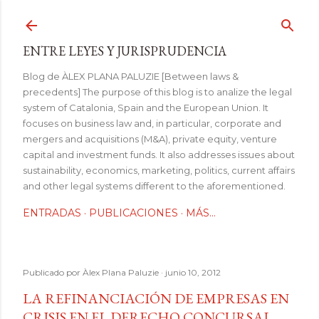
Ir al contenido principal
ENTRE LEYES Y JURISPRUDENCIA
Blog de ÀLEX PLANA PALUZIE [Between laws &
precedents] The purpose of this blog is to analize the legal
system of Catalonia, Spain and the European Union. It
focuses on business law and, in particular, corporate and
mergers and acquisitions (M&A), private equity, venture
capital and investment funds. It also addresses issues about
sustainability, economics, marketing, politics, current affairs
and other legal systems different to the aforementioned.
ENTRADAS
PUBLICACIONES
MÁS…
Publicado por
Àlex Plana Paluzie
junio 10, 2012
LA REFINANCIACIÓN DE EMPRESAS EN
CRISIS EN EL DERECHO CONCURSAL