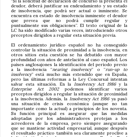
“Si la solicitud de declaración de concurso la presenta el
deudor, deberá justificar su endeudamiento y su estado
de insolvencia, que podrá ser actual o inminente. Se
encuentra en estado de insolvencia inminente el deudor
que prevea que no podrá cumplir regular y
puntualmente sus obligaciones”. El texto original de la
LC ha sido modificado varias veces, introduciendo otros
preceptos dirigidos a regular esta situación previa.
El ordenamiento jurídico español no ha conseguido
controlar la situación de proximidad a la insolvencia, en
otros sitios esta cuestión se ha debatido con mayor
profundidad con años de antelación al caso español. Los
países anglosajones la identificación del período previo
a la insolvencia “
nearing insolvency
” o “
run-up to
insolvency
” está mucho más extendido que en España,
pero las últimas reformas a la Ley Concursal intentan
salvar esta situación. En la
Insolvency Act 1986
y la
Enterprise Act 2002
podemos identificar varios
preceptos dirigidos a regular la situación de proximidad
a la insolvencia. Además, la
Insolvency Act 1986
ya pasó
una situación de crisis económica (aunque no tan
importante como la actual) a principios de los noventa.
Su función principal es asegurar que las medidas
adoptadas por los administradores protejan a los
acreedores de la empresa, pero siempre asegurando
que se mantiene actividad empresarial, aunque después
el resultado práctico también sea claramente proclive a