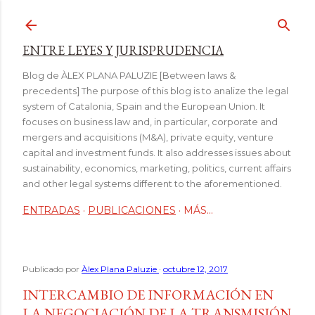
Ir al contenido principal
ENTRE LEYES Y JURISPRUDENCIA
Blog de ÀLEX PLANA PALUZIE [Between laws &
precedents] The purpose of this blog is to analize the legal
system of Catalonia, Spain and the European Union. It
focuses on business law and, in particular, corporate and
mergers and acquisitions (M&A), private equity, venture
capital and investment funds. It also addresses issues about
sustainability, economics, marketing, politics, current affairs
and other legal systems different to the aforementioned.
ENTRADAS
PUBLICACIONES
MÁS…
Publicado por
Àlex Plana Paluzie
octubre 12, 2017
INTERCAMBIO DE INFORMACIÓN EN
LA NEGOCIACIÓN DE LA TRANSMISIÓN