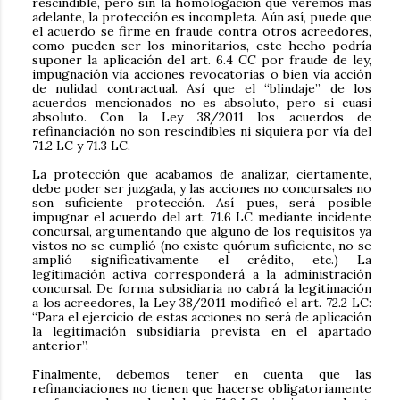
rescindible, pero sin la homologación que veremos más
adelante, la protección es incompleta. Aún así, puede que
el acuerdo se firme en fraude contra otros acreedores,
como pueden ser los minoritarios, este hecho podría
suponer la aplicación del art. 6.4 CC por fraude de ley,
impugnación vía acciones revocatorias o bien vía acción
de nulidad contractual. Así que el “blindaje” de los
acuerdos mencionados no es absoluto, pero si cuasi
absoluto. Con la Ley 38/2011 los acuerdos de
refinanciación no son rescindibles ni siquiera por vía del
71.2 LC y 71.3 LC.
La protección que acabamos de analizar, ciertamente,
debe poder ser juzgada, y las acciones no concursales no
son suficiente protección. Así pues, será posible
impugnar el acuerdo del art. 71.6 LC mediante incidente
concursal, argumentando que alguno de los requisitos ya
vistos no se cumplió (no existe quórum suficiente, no se
amplió significativamente el crédito, etc.) La
legitimación activa corresponderá a la administración
concursal. De forma subsidiaria no cabrá la legitimación
a los acreedores, la Ley 38/2011 modificó el art. 72.2 LC:
“Para el ejercicio de estas acciones no será de aplicación
la legitimación subsidiaria prevista en el apartado
anterior”.
Finalmente, debemos tener en cuenta que las
refinanciaciones no tienen que hacerse obligatoriamente