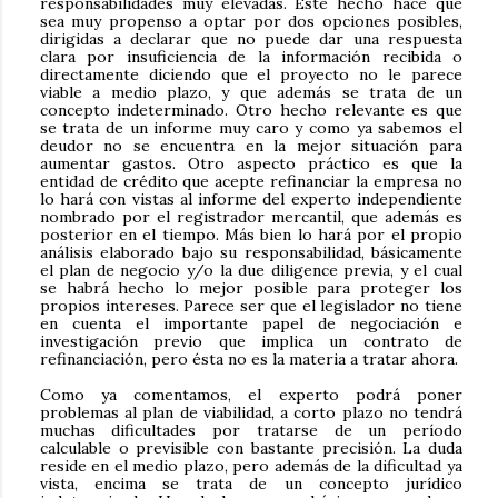
responsabilidades muy elevadas. Este hecho hace que
sea muy propenso a optar por dos opciones posibles,
dirigidas a declarar que no puede dar una respuesta
clara por insuficiencia de la información recibida o
directamente diciendo que el proyecto no le parece
viable a medio plazo, y que además se trata de un
concepto indeterminado. Otro hecho relevante es que
se trata de un informe muy caro y como ya sabemos el
deudor no se encuentra en la mejor situación para
aumentar gastos. Otro aspecto práctico es que la
entidad de crédito que acepte refinanciar la empresa no
lo hará con vistas al informe del experto independiente
nombrado por el registrador mercantil, que además es
posterior en el tiempo. Más bien lo hará por el propio
análisis elaborado bajo su responsabilidad, básicamente
el plan de negocio y/o la due diligence previa, y el cual
se habrá hecho lo mejor posible para proteger los
propios intereses. Parece ser que el legislador no tiene
en cuenta el importante papel de negociación e
investigación previo que implica un contrato de
refinanciación, pero ésta no es la materia a tratar ahora.
Como ya comentamos, el experto podrá poner
problemas al plan de viabilidad, a corto plazo no tendrá
muchas dificultades por tratarse de un período
calculable o previsible con bastante precisión. La duda
reside en el medio plazo, pero además de la dificultad ya
vista, encima se trata de un concepto jurídico