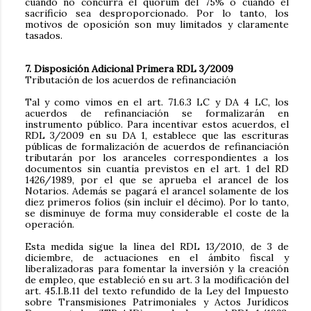
cuando no concurra el quórum del 75% o cuando el
sacrificio sea desproporcionado. Por lo tanto, los
motivos de oposición son muy limitados y claramente
tasados.
7. Disposición Adicional Primera RDL 3/2009
Tributación de los acuerdos de refinanciación
Tal y como vimos en el art. 71.6.3 LC y DA 4 LC, los
acuerdos de refinanciación se formalizarán en
instrumento público. Para incentivar estos acuerdos, el
RDL 3/2009 en su DA 1, establece que las escrituras
públicas de formalización de acuerdos de refinanciación
tributarán por los aranceles correspondientes a los
documentos sin cuantía previstos en el art. 1 del RD
1426/1989, por el que se aprueba el arancel de los
Notarios. Además se pagará el arancel solamente de los
diez primeros folios (sin incluir el décimo). Por lo tanto,
se disminuye de forma muy considerable el coste de la
operación.
Esta medida sigue la línea del RDL 13/2010, de 3 de
diciembre, de actuaciones en el ámbito fiscal y
liberalizadoras para fomentar la inversión y la creación
de empleo, que estableció en su art. 3 la modificación del
art. 45.I.B.11 del texto refundido de la Ley del Impuesto
sobre Transmisiones Patrimoniales y Actos Jurídicos