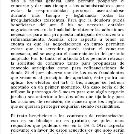
bajo la norma general. Esto permite posponer el
concurso y dar más tiempo a los administradores para
evitar la responsabilidad personal, asesorándose
durante más tiempo y legalizando todas las
irregularidades existentes. Para que la deudora pueda
beneficiarse del art. 5 bis se necesita entablar
negociaciones con la finalidad de obtener las adhesiones
necesarias para una propuesta anticipada de convenio o
refinanciamiento. Además, otro aspecto a tener en
cuenta es que las negociaciones en curso permiten
evitar que un acreedor pueda instar el concurso
necesario, así se asegura el mantenimiento del período
ampliado. Por lo tanto, el artículo 5 bis permite retrasar
la solicitud de concurso tanto para propuestas de
convenio anticipadas como para refinanciaciones de
deuda. Si el juez observa uno de los usos fraudulentos
que veíamos al principio del apartado, éste podrá no
aplicar los efectos del art. 5 bis, aunque se hubiera
aceptado en un primer momento. Un caso sería el de
utilizar la prórroga de 3 meses para que algún negocio
jurídico sea anterior a los dos años que fija la ley para
las acciones de rescisión, de manera que los negocios
que se querían proteger seguirían siendo rescindibles.
El trato beneficioso a los contratos de refinanciación,
eso es su blindaje, no es gratuito, se piden unos
requisitos que podemos ver en la DA 4. Otro aspecto
relevante en favor de estos acuerdos es que solo serán