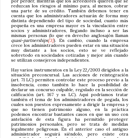
por perder, mientras que los acreedores quieren que se
reduzcan los riesgos al mínimo para, al menos, cobrar
una parte de su crédito. También debemos tener en
cuenta que los administradores actuarán de forma muy
distinta dependiendo del tipo de sociedad, cuanto más
pequeña es una empresa mayor es la vinculación entre
socios y administradores, llegando incluso a ser las
mismas personas (lo que en derecho anglosajón llaman
quasi-partnerships
[3]
). En cambio, cuando la empresa
crece los administradores pueden estar en una situación
muy distante a los socios, esto se ve reflejado
sobretodo en sociedades cotizadas y mejor aún cuando
se utilizan consejeros independientes.
Hay varios instrumentos en la Ley 22/2003 dirigidos a la
situación preconcursal. Las acciones de reintegración
(art. 71 LC) permiten controlar este proceso previo a la
insolvencia, como también lo hace la posibilidad de
declarar un concurso culpable, regulado en la sección de
calificación (art. 167 y ss LC). Aquí podríamos tratar
también el tema de los administradores de pegada, los
cuales son puestos expresamente a dirigir la empresa y
que no tienen patrimonio alguno, en la práctica
podemos encontrar bastantes casos en que un uso con
antelación de esta figura ha permitido proteger
patrimonios personales, pero se trata de medidas
legalmente peligrosas. En el anterior caso el antiguo
administrador seguirá siéndolo, pero existe otra