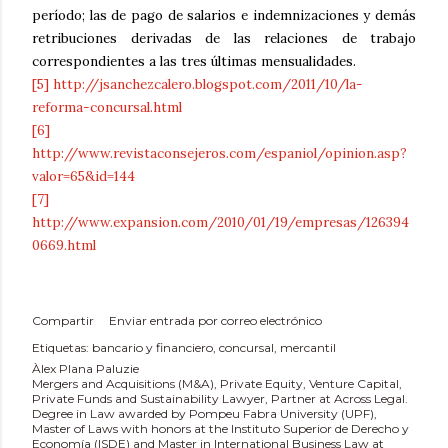
período; las de pago de salarios e indemnizaciones y demás
retribuciones derivadas de las relaciones de trabajo
correspondientes a las tres últimas mensualidades.
[5]
http://jsanchezcalero.blogspot.com/2011/10/la-
reforma-concursal.html
[6]
http://www.revistaconsejeros.com/espaniol/opinion.asp?
valor=65&id=144
[7]
http://www.expansion.com/2010/01/19/empresas/126394
0669.html
Compartir
Enviar entrada por correo electrónico
Etiquetas:
bancario y financiero
concursal
mercantil
Àlex Plana Paluzie
Mergers and Acquisitions (M&A), Private Equity, Venture Capital,
Private Funds and Sustainability Lawyer, Partner at Across Legal.
Degree in Law awarded by Pompeu Fabra University (UPF),
Master of Laws with honors at the Instituto Superior de Derecho y
Economía (ISDE) and Master in International Business Law at