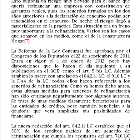
Esto suponía un riesgo muy elevado para el banco que
quería refinanciar una empresa con constitución de
garantías reales, pues los acuerdos firmados en los dos
años anteriores a la declaración de concurso podían ser
rescindidos en el concurso. De hecho el riesgo llegó a
materializarse en la práctica. Esta situación era un freno
muy importante a la refinanciación. Varios son los casos
que sonaron en los medios, como el de la constructora
Nozar
[7]
.
La Reforma de la Ley Concursal fue aprobada por el
Congreso de los Diputados el 22 de septiembre de 2011.
Entra en vigor el 1 de enero de 2012, pero hay
disposiciones que lo hacen el día siguiente a su
publicación en el BOE, como el art. 5 bis LC. Además
también lo hacen con antelación el 84.2.11 LC, el 91.6 LC y
la DA4 de la LC, todos ellos hacen referencia a los
acuerdos de refinanciación. Como ya hemos dicho antes,
estas últimas medidas para acuerdos de refinanciación
han sido criticadas negativamente por algunos autores.
Se trata de unas medidas claramente beneficiosas para
las entidades de crédito, pero también benefician a la
deudora, que verá ampliadas sus posibilidades de
financiarse.
La nueva redacción del art. 84.2.11 LC establece que el
50% de los créditos nacidos de un acuerdo de
refinanciación que cumpla los requisitos del art. 71.6 LC