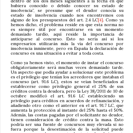
dentro de los dos meses siguientes a la fecha en que
hubiera conocido o debido conocer su estado de
insolvencia”, se presume que el deudor conocía su
estado de insolvencia cuando nos encontremos con
alguno de los presupuestos del art. 2.4 LC
[4]
. Como ya
hemos dicho, el problema reside en que esta norma no
es siempre útil por encontrarse en un momento
demasiado tardío, aquí reside la importancia de
anticiparse al concurso. Esto no sería así si los
empresarios utilizarán más la vía del concurso por
insolvencia inminente, pero en España la declaración de
concurso es una situación a evitar a toda costa.
Como ya hemos visto, el momento de instar el concurso
obligatoriamente será muchas veces demasiado tarde.
Un aspecto que podía ayudar a solucionar este problema
es el privilegio que tenían los acreedores que instaban el
concurso (art. 91.6 LC), estos se veían beneficiados al
establecerse como privilegio general el 25% de sus
créditos contra la deudora, pero la Ley 38/2011 de 10 de
octubre modificó el art. 91.6 LC estableciendo un
privilegio para créditos en acuerdos de refinanciación, y
añadiendo otro como el anterior en el art. 91.7 LC, que
aumenta la protección al instante del 25% hasta el 50%.
Además, las costas pagadas por el solicitante no deudor,
tienen consideración de crédito contra la masa. Esto
podría ser una fuente de concursos muy elevada si no
fuera porque la desestimación de la solicitud puede