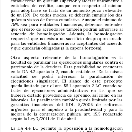
establecerse un quórum superior y afectar únicamente a
entidades de crédito, aunque con respecto al mínimo
para adoptarse se trata de un aumento poco relevante,
de un 15%. De todos modos, se deberán cumplir los dos
quórum vistos de forma cumulativa. Aunque el mínimo de
75% sea para entidades financieras, debemos entender
que el resto de acreedores también podrán adherirse al
acuerdo de homologación. Además, la homologación
requerirá que no exista un sacrificio desproporcionado
para las entidades financieras no aceptantes del acuerdo
y que quedarán obligadas (a la espera forzosa).
Otro aspecto relevante de la homologación es la
facultad de paralizar las ejecuciones singulares contra el
patrimonio de la deudora. Esta posibilidad se encuentra
en la DA 4.2 apartado 2, cuando establece “En la misma
solicitud se podrá interesar la paralización de
ejecuciones singulares”. El alance de este precepto
queda limitado por el art. 55.1 apartado 2 LC cuando se
trate de ejecuciones administrativas en las que se
hubiera dictado providencia de apremio, así como en las
laborales. La paralización también queda limitada por las
garantías financieras del RDL 5/2005 de reformas
urgentes para el impulso a la productividad y para la
mejora de la contratación pública, art. 15.5 redactado
según la Ley 7/2011 de 11 de abril.
La DA 4.4 LC permite la oposición a la homologación