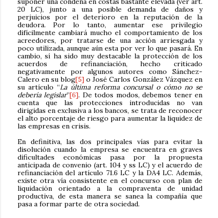
suponer una condena en costas bastante elevada (ver art.
20 LC), junto a una posible demanda de daños y
perjuicios por el deterioro en la reputación de la
deudora. Por lo tanto, aumentar ese privilegio
difícilmente cambiará mucho el comportamiento de los
acreedores, por tratarse de una acción arriesgada y
poco utilizada, aunque aún esta por ver lo que pasará. En
cambio, sí ha sido muy destacable la protección de los
acuerdos de refinanciación, hecho criticado
negativamente por algunos autores como Sánchez-
Calero en su blog
[5]
o José Carlos González Vázquez en
su artículo “
La última reforma concursal o cómo no se
debería legislar
”
[6]
. De todos modos, debemos tener en
cuenta que las protecciones introducidas no van
dirigidas en exclusiva a los bancos, se trata de reconocer
el alto porcentaje de riesgo para aumentar la liquidez de
las empresas en crisis.
En definitiva, las dos principales vías para evitar la
disolución cuando la empresa se encuentra en graves
dificultades económicas pasa por la propuesta
anticipada de convenio (art. 104 y ss LC) y el acuerdo de
refinanciación del artículo 71.6 LC y la DA4 LC. Además,
existe otra vía consistente en el concurso con plan de
liquidación orientado a la compraventa de unidad
productiva, de esta manera se sanea la compañía que
pasa a formar parte de otra sociedad.