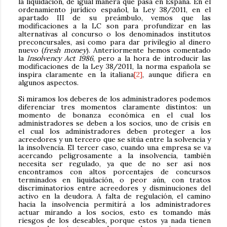
la liquidación, de igual manera que pasa en España. En el
ordenamiento jurídico español, la Ley 38/2011, en el
apartado III de su preámbulo, vemos que las
modificaciones a la LC son para profundizar en las
alternativas al concurso o los denominados institutos
preconcursales, así como para dar privilegio al dinero
nuevo (
fresh money
). Anteriormente hemos comentado
la
Insolvency Act 1986
, pero a la hora de introducir las
modificaciones de la Ley 38/2011, la norma española se
inspira claramente en la italiana
[2]
, aunque difiera en
algunos aspectos.
Si miramos los deberes de los administradores podemos
diferenciar tres momentos claramente distintos: un
momento de bonanza económica en el cual los
administradores se deben a los socios, uno de crisis en
el cual los administradores deben proteger a los
acreedores y un tercero que se sitúa entre la solvencia y
la insolvencia. El tercer caso, cuando una empresa se va
acercando peligrosamente a la insolvencia, también
necesita ser regulado, ya que de no ser así nos
encontramos con altos porcentajes de concursos
terminados en liquidación, o peor aún, con tratos
discriminatorios entre acreedores y disminuciones del
activo en la deudora. A falta de regulación, el camino
hacia la insolvencia permitirá a los administradores
actuar mirando a los socios, esto es tomando más
riesgos de los deseables, porque estos ya nada tienen