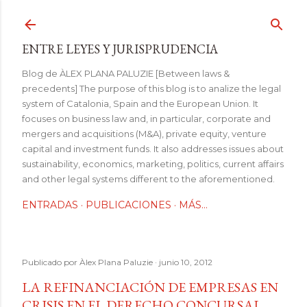
Ir al contenido principal
ENTRE LEYES Y JURISPRUDENCIA
Blog de ÀLEX PLANA PALUZIE [Between laws &
precedents] The purpose of this blog is to analize the legal
system of Catalonia, Spain and the European Union. It
focuses on business law and, in particular, corporate and
mergers and acquisitions (M&A), private equity, venture
capital and investment funds. It also addresses issues about
sustainability, economics, marketing, politics, current affairs
and other legal systems different to the aforementioned.
ENTRADAS
PUBLICACIONES
MÁS…
Publicado por
Àlex Plana Paluzie
junio 10, 2012
LA REFINANCIACIÓN DE EMPRESAS EN
CRISIS EN EL DERECHO CONCURSAL