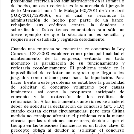
posibilidad referida a los administradores en la sombra o
de hecho, un caso reciente es la sentencia del juzgado
de lo Mercantil núm. 1 de Málaga 160/2011 de 7 de abril
(JUR/2011/329906), en el cual se reconoce la
administración de hecho por parte de un banco,
rebajando sus créditos contra la deudora a
subordinados. Estos temas comentados son sólo un
breve ejemplo de que la situación no es sencilla, y
requiere ser estudiada y regulada debidamente.
Cuando una empresa se encuentra en concurso la Ley
Concursal 22/2003 establece como principal finalidad el
mantenimiento de la empresa, evitando en todo
momento la paralización de su funcionamiento y
reflotarla económicamente. El problema reside en la
imposibilidad de reflotar un negocio que llega a los
juzgados como último paso hacia la liquidación. Para
hacer frente a este problema se establece la posibilidad
de solicitar el concurso voluntario por causas
inminentes, así como la propuesta anticipada de
convenio y la protección de los créditos de
refinanciación. A los instrumentos anteriores se añade el
deber de solicitar la declaración de concurso (art. 5 LC)
cuando existan ciertas circunstancias, pero esta última
medida no consigue afrontar el problema con la misma
eficacia que las soluciones anteriores, debido a que el
tiempo en las tensiones financieras es un factor clave. El
precepto obliga al deudor a: “solicitar el concurso