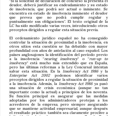
“Si la solicitud de declaración de concurso la presenta el
deudor, deberá justificar su endeudamiento y su estado
de insolvencia, que podrá ser actual o inminente. Se
encuentra en estado de insolvencia inminente el deudor
que prevea que no podrá cumplir regular y
puntualmente sus obligaciones”. El texto original de la
LC ha sido modificado varias veces, introduciendo otros
preceptos dirigidos a regular esta situación previa.
El ordenamiento jurídico español no ha conseguido
controlar la situación de proximidad a la insolvencia, en
otros sitios esta cuestión se ha debatido con mayor
profundidad con años de antelación al caso español. Los
países anglosajones la identificación del período previo
a la insolvencia “
nearing insolvency
” o “
run-up to
insolvency
” está mucho más extendido que en España,
pero las últimas reformas a la Ley Concursal intentan
salvar esta situación. En la
Insolvency Act 1986
y la
Enterprise Act 2002
podemos identificar varios
preceptos dirigidos a regular la situación de proximidad
a la insolvencia. Además, la
Insolvency Act 1986
ya pasó
una situación de crisis económica (aunque no tan
importante como la actual) a principios de los noventa.
Su función principal es asegurar que las medidas
adoptadas por los administradores protejan a los
acreedores de la empresa, pero siempre asegurando
que se mantiene actividad empresarial, aunque después
el resultado práctico también sea claramente proclive a